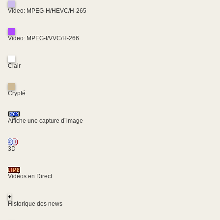
Video: MPEG-H/HEVC/H-265
Video: MPEG-I/VVC/H-266
Clair
Crypté
Affiche une capture d´image
3D
Vidéos en Direct
+
Historique des news