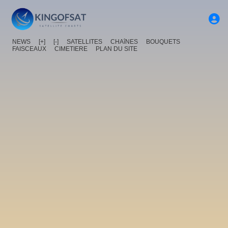
NEWS
[+]
[-]
SATELLITES
CHAîNES
BOUQUETS
FAISCEAUX
CIMETIERE
PLAN DU SITE