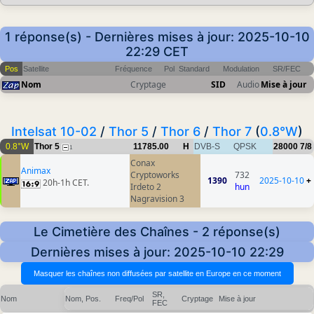
1 réponse(s) - Dernières mises à jour: 2025-10-10
22:29 CET
Pos
Satellite
Fréquence
Pol
Standard
Modulation
SR/FEC
Nom
Cryptage
SID
Audio
Mise à jour
Intelsat 10-02
/
Thor 5
/
Thor 6
/
Thor 7
(
0.8°W
)
0.8°W
Thor 5
11785.00
H
DVB-S
QPSK
28000
7/8
1
Conax
Animax
Cryptoworks
732
1390
2025-10-10
+
20h-1h CET.
Irdeto 2
hun
Nagravision 3
Le Cimetière des Chaînes - 2 réponse(s)
Dernières mises à jour: 2025-10-10 22:29
SR,
Nom
Nom, Pos.
Freq/Pol
Cryptage
Mise à jour
FEC