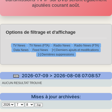
ajoutées courant août.
Options de filtrage et d'affichage
TV News
TV News (FTA)
Radio News
Radio News (FTA)
Data News
Feed News
[+] Derniers ajouts et modifications
[-] Dernières suppressions
2026-07-09 > 2026-08-08 07:08:57
AUCUN RESULTAT TROUVE
Mises à jour archivées: