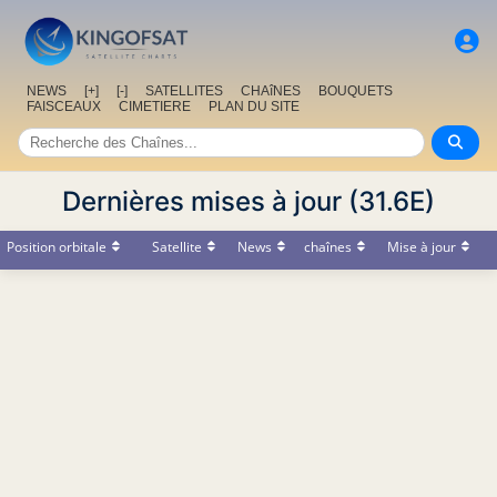
NEWS
[+]
[-]
SATELLITES
CHAîNES
BOUQUETS
FAISCEAUX
CIMETIERE
PLAN DU SITE
Dernières mises à jour (31.6E)
Position orbitale
Satellite
News
chaînes
Mise à jour