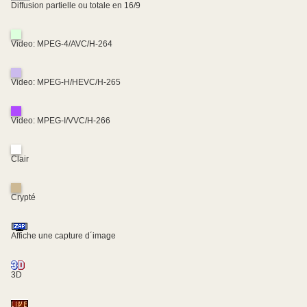
Diffusion partielle ou totale en 16/9
Video: MPEG-4/AVC/H-264
Video: MPEG-H/HEVC/H-265
Video: MPEG-I/VVC/H-266
Clair
Crypté
Affiche une capture d´image
3D