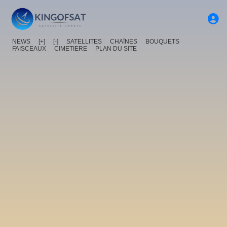
NEWS
[+]
[-]
SATELLITES
CHAîNES
BOUQUETS
FAISCEAUX
CIMETIERE
PLAN DU SITE