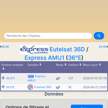
38.0E
34.4E
Eutelsat 36D
/
Express AMU1
(
36°E
)
Position orbitale
Satellite
News
chaînes
Mise à jour
Express
36.0°E
137
2026-07-07 01:18
AMU1
Eutelsat 36D
36.0°E
36
2026-06-25 23:05
Données
Options de filtrage et