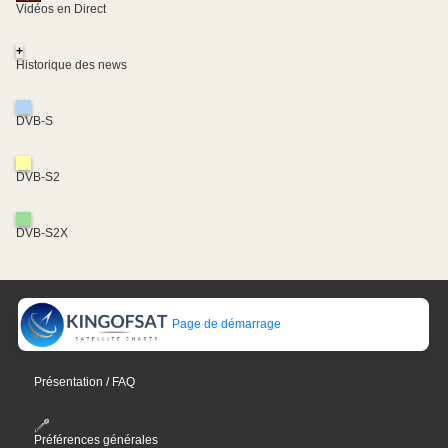
Vidéos en Direct
+
Historique des news
DVB-S
DVB-S2
DVB-S2X
Page de démarrage
Présentation / FAQ
Préférences générales