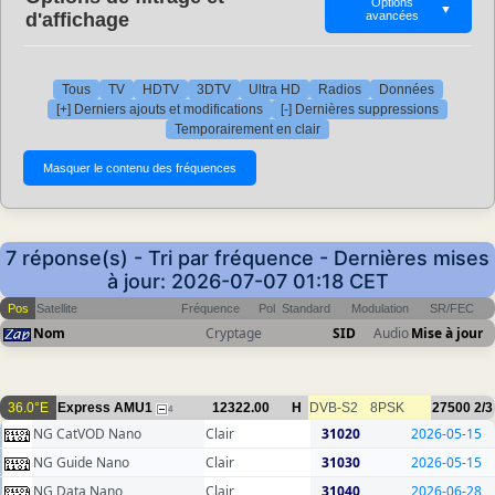
Options
▼
d'affichage
avancées
Tous
TV
HDTV
3DTV
Ultra HD
Radios
Données
[+] Derniers ajouts et modifications
[-] Dernières suppressions
Temporairement en clair
7 réponse(s) - Tri par fréquence - Dernières mises
à jour: 2026-07-07 01:18 CET
Pos
Satellite
Fréquence
Pol
Standard
Modulation
SR/FEC
Nom
Cryptage
SID
Audio
Mise à jour
36.0°E
Express AMU1
12322.00
H
DVB-S2
8PSK
27500
2/3
4
NG CatVOD Nano
Clair
31020
2026-05-15
NG Guide Nano
Clair
31030
2026-05-15
NG Data Nano
Clair
31040
2026-06-28