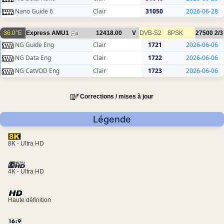
Nano Guide 6
Clair
31050
2026-06-28
36.0°E
Express AMU1
12418.00
V
DVB-S2
8PSK
27500
2/3
3
NG Guide Eng
Clair
1721
2026-06-06
NG Data Eng
Clair
1722
2026-06-06
NG CatVOD Eng
Clair
1723
2026-06-06
Corrections / mises à jour
Légende
8K - Ultra HD
4K - Ultra HD
Haute définition