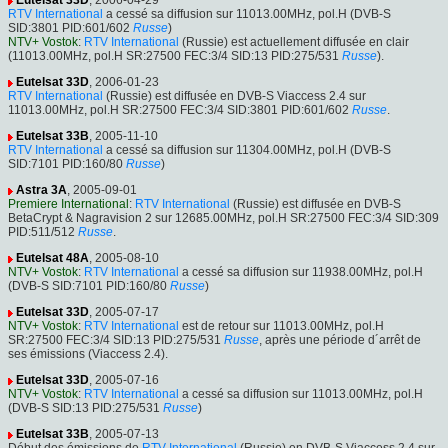
Eutelsat 33D
, 2006-04-29
RTV International
a cessé sa diffusion sur 11013.00MHz, pol.H (DVB-S
SID:3801 PID:601/602
Russe
)
NTV+ Vostok
:
RTV International
(Russie) est actuellement diffusée en clair
(11013.00MHz, pol.H SR:27500 FEC:3/4 SID:13 PID:275/531
Russe
).
Eutelsat 33D
, 2006-01-23
RTV International
(Russie) est diffusée en DVB-S Viaccess 2.4 sur
11013.00MHz, pol.H SR:27500 FEC:3/4 SID:3801 PID:601/602
Russe
.
Eutelsat 33B
, 2005-11-10
RTV International
a cessé sa diffusion sur 11304.00MHz, pol.H (DVB-S
SID:7101 PID:160/80
Russe
)
Astra 3A
, 2005-09-01
Premiere International
:
RTV International
(Russie) est diffusée en DVB-S
BetaCrypt & Nagravision 2 sur 12685.00MHz, pol.H SR:27500 FEC:3/4 SID:309
PID:511/512
Russe
.
Eutelsat 48A
, 2005-08-10
NTV+ Vostok
:
RTV International
a cessé sa diffusion sur 11938.00MHz, pol.H
(DVB-S SID:7101 PID:160/80
Russe
)
Eutelsat 33D
, 2005-07-17
NTV+ Vostok
:
RTV International
est de retour sur 11013.00MHz, pol.H
SR:27500 FEC:3/4 SID:13 PID:275/531
Russe
, après une période d´arrêt de
ses émissions (Viaccess 2.4).
Eutelsat 33D
, 2005-07-16
NTV+ Vostok
:
RTV International
a cessé sa diffusion sur 11013.00MHz, pol.H
(DVB-S SID:13 PID:275/531
Russe
)
Eutelsat 33B
, 2005-07-13