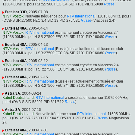
Début des émissions de
RTV International
(Russie) en DVB-S Viaccess 2.4 sur
11304.00MHz, pol.H SR:27500 FEC:3/4 SID:7101 PID:160/80
Russe
.
Eutelsat 33D
, 2005-07-08
NTV+ Vostok
: Nouvelle fréquence pour
RTV International
: 11013.00MHz, pol.H
(DVB-S SR:27500 FEC:3/4 SID:13 PID:275/531
Russe
- Viaccess 2.4).
Eutelsat 48A
, 2005-04-14
NTV+ Vostok
:
RTV International
est maintenant cryptée en Viaccess 2.4
(11938.00MHz, pol.H SR:27500 FEC:3/4 SID:7101 PID:160/80
Russe
).
Eutelsat 48A
, 2005-04-13
NTV+ Vostok
:
RTV International
(Russie) est actuellement diffusée en clair
(11938.00MHz, pol.H SR:27500 FEC:3/4 SID:7101 PID:160/80
Russe
).
Eutelsat 48A
, 2005-03-12
NTV+ Vostok
:
RTV International
est maintenant cryptée en Viaccess 2.4
(11938.00MHz, pol.H SR:27500 FEC:3/4 SID:7101 PID:160/80
Russe
).
Eutelsat 48A
, 2005-02-15
NTV+ Vostok
:
RTV International
(Russie) est actuellement diffusée en clair
(11938.00MHz, pol.H SR:27500 FEC:3/4 SID:7101 PID:160/80
Russe
).
Astra 3A
, 2004-08-24
Kabel Deutschland
:
RTV International
a cessé sa diffusion sur 11675.00MHz,
pol.H (DVB-S SID:53201 PID:611/612
Russe
)
Astra 3A
, 2004-07-15
Kabel Deutschland
: Nouvelle fréquence pour
RTV International
: 11595.00MHz,
pol.H (DVB-S SR:27500 FEC:3/4 SID:53201 PID:611/612
Russe
- Nagravision
2).
Eutelsat 48A
, 2003-07-01
NTV+ Vostok
:
RTV International
est maintenant cryptée en Viaccess 2.4