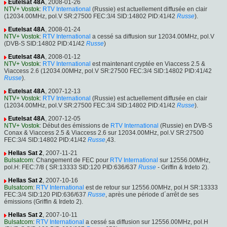
Eutelsat 48A
, 2008-01-26
NTV+ Vostok
:
RTV International
(Russie) est actuellement diffusée en clair
(12034.00MHz, pol.V SR:27500 FEC:3/4 SID:14802 PID:41/42
Russe
).
Eutelsat 48A
, 2008-01-24
NTV+ Vostok
:
RTV International
a cessé sa diffusion sur 12034.00MHz, pol.V
(DVB-S SID:14802 PID:41/42
Russe
)
Eutelsat 48A
, 2008-01-12
NTV+ Vostok
:
RTV International
est maintenant cryptée en Viaccess 2.5 &
Viaccess 2.6 (12034.00MHz, pol.V SR:27500 FEC:3/4 SID:14802 PID:41/42
Russe
).
Eutelsat 48A
, 2007-12-13
NTV+ Vostok
:
RTV International
(Russie) est actuellement diffusée en clair
(12034.00MHz, pol.V SR:27500 FEC:3/4 SID:14802 PID:41/42
Russe
).
Eutelsat 48A
, 2007-12-05
NTV+ Vostok
: Début des émissions de
RTV International
(Russie) en DVB-S
Conax & Viaccess 2.5 & Viaccess 2.6 sur 12034.00MHz, pol.V SR:27500
FEC:3/4 SID:14802 PID:41/42
Russe
,43.
Hellas Sat 2
, 2007-11-21
Bulsatcom
: Changement de FEC pour
RTV International
sur 12556.00MHz,
pol.H: FEC:7/8 ( SR:13333 SID:120 PID:636/637
Russe
- Griffin & Irdeto 2).
Hellas Sat 2
, 2007-10-16
Bulsatcom
:
RTV International
est de retour sur 12556.00MHz, pol.H SR:13333
FEC:3/4 SID:120 PID:636/637
Russe
, après une période d´arrêt de ses
émissions (Griffin & Irdeto 2).
Hellas Sat 2
, 2007-10-11
Bulsatcom
:
RTV International
a cessé sa diffusion sur 12556.00MHz, pol.H