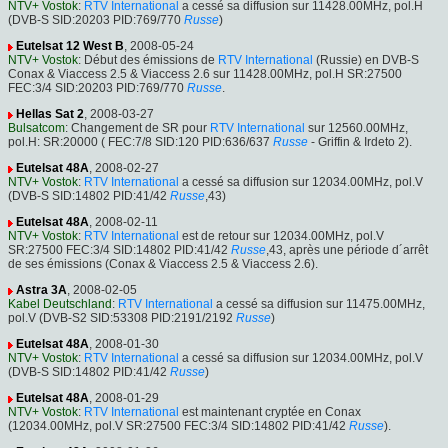
NTV+ Vostok
:
RTV International
a cessé sa diffusion sur 11428.00MHz, pol.H
(DVB-S SID:20203 PID:769/770
Russe
)
Eutelsat 12 West B
, 2008-05-24
NTV+ Vostok
: Début des émissions de
RTV International
(Russie) en DVB-S
Conax & Viaccess 2.5 & Viaccess 2.6 sur 11428.00MHz, pol.H SR:27500
FEC:3/4 SID:20203 PID:769/770
Russe
.
Hellas Sat 2
, 2008-03-27
Bulsatcom
: Changement de SR pour
RTV International
sur 12560.00MHz,
pol.H: SR:20000 ( FEC:7/8 SID:120 PID:636/637
Russe
- Griffin & Irdeto 2).
Eutelsat 48A
, 2008-02-27
NTV+ Vostok
:
RTV International
a cessé sa diffusion sur 12034.00MHz, pol.V
(DVB-S SID:14802 PID:41/42
Russe
,43)
Eutelsat 48A
, 2008-02-11
NTV+ Vostok
:
RTV International
est de retour sur 12034.00MHz, pol.V
SR:27500 FEC:3/4 SID:14802 PID:41/42
Russe
,43, après une période d´arrêt
de ses émissions (Conax & Viaccess 2.5 & Viaccess 2.6).
Astra 3A
, 2008-02-05
Kabel Deutschland
:
RTV International
a cessé sa diffusion sur 11475.00MHz,
pol.V (DVB-S2 SID:53308 PID:2191/2192
Russe
)
Eutelsat 48A
, 2008-01-30
NTV+ Vostok
:
RTV International
a cessé sa diffusion sur 12034.00MHz, pol.V
(DVB-S SID:14802 PID:41/42
Russe
)
Eutelsat 48A
, 2008-01-29
NTV+ Vostok
:
RTV International
est maintenant cryptée en Conax
(12034.00MHz, pol.V SR:27500 FEC:3/4 SID:14802 PID:41/42
Russe
).