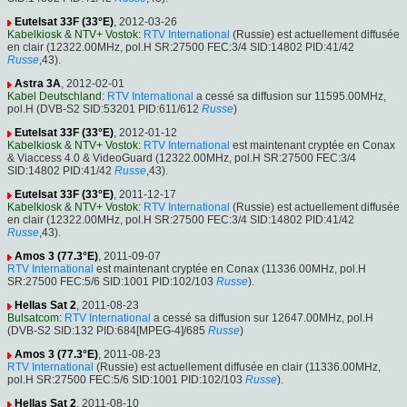
Eutelsat 33F (33°E)
, 2012-03-26
Kabelkiosk
&
NTV+ Vostok
:
RTV International
(Russie) est actuellement diffusée
en clair (12322.00MHz, pol.H SR:27500 FEC:3/4 SID:14802 PID:41/42
Russe
,43).
Astra 3A
, 2012-02-01
Kabel Deutschland
:
RTV International
a cessé sa diffusion sur 11595.00MHz,
pol.H (DVB-S2 SID:53201 PID:611/612
Russe
)
Eutelsat 33F (33°E)
, 2012-01-12
Kabelkiosk
&
NTV+ Vostok
:
RTV International
est maintenant cryptée en Conax
& Viaccess 4.0 & VideoGuard (12322.00MHz, pol.H SR:27500 FEC:3/4
SID:14802 PID:41/42
Russe
,43).
Eutelsat 33F (33°E)
, 2011-12-17
Kabelkiosk
&
NTV+ Vostok
:
RTV International
(Russie) est actuellement diffusée
en clair (12322.00MHz, pol.H SR:27500 FEC:3/4 SID:14802 PID:41/42
Russe
,43).
Amos 3 (77.3°E)
, 2011-09-07
RTV International
est maintenant cryptée en Conax (11336.00MHz, pol.H
SR:27500 FEC:5/6 SID:1001 PID:102/103
Russe
).
Hellas Sat 2
, 2011-08-23
Bulsatcom
:
RTV International
a cessé sa diffusion sur 12647.00MHz, pol.H
(DVB-S2 SID:132 PID:684[MPEG-4]/685
Russe
)
Amos 3 (77.3°E)
, 2011-08-23
RTV International
(Russie) est actuellement diffusée en clair (11336.00MHz,
pol.H SR:27500 FEC:5/6 SID:1001 PID:102/103
Russe
).
Hellas Sat 2
, 2011-08-10