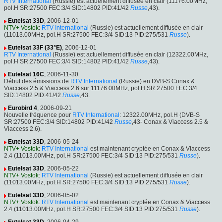
RTV International
(Russie) est actuellement diffusée en clair (11176.00MHz,
pol.H SR:27500 FEC:3/4 SID:14802 PID:41/42
Russe
,43).
Eutelsat 33D
, 2006-12-01
NTV+ Vostok
:
RTV International
(Russie) est actuellement diffusée en clair
(11013.00MHz, pol.H SR:27500 FEC:3/4 SID:13 PID:275/531
Russe
).
Eutelsat 33F (33°E)
, 2006-12-01
RTV International
(Russie) est actuellement diffusée en clair (12322.00MHz,
pol.H SR:27500 FEC:3/4 SID:14802 PID:41/42
Russe
,43).
Eutelsat 16C
, 2006-11-30
Début des émissions de
RTV International
(Russie) en DVB-S Conax &
Viaccess 2.5 & Viaccess 2.6 sur 11176.00MHz, pol.H SR:27500 FEC:3/4
SID:14802 PID:41/42
Russe
,43.
Eurobird 4
, 2006-09-21
Nouvelle fréquence pour
RTV International
: 12322.00MHz, pol.H (DVB-S
SR:27500 FEC:3/4 SID:14802 PID:41/42
Russe
,43- Conax & Viaccess 2.5 &
Viaccess 2.6).
Eutelsat 33D
, 2006-05-24
NTV+ Vostok
:
RTV International
est maintenant cryptée en Conax & Viaccess
2.4 (11013.00MHz, pol.H SR:27500 FEC:3/4 SID:13 PID:275/531
Russe
).
Eutelsat 33D
, 2006-05-22
NTV+ Vostok
:
RTV International
(Russie) est actuellement diffusée en clair
(11013.00MHz, pol.H SR:27500 FEC:3/4 SID:13 PID:275/531
Russe
).
Eutelsat 33D
, 2006-05-02
NTV+ Vostok
:
RTV International
est maintenant cryptée en Conax & Viaccess
2.4 (11013.00MHz, pol.H SR:27500 FEC:3/4 SID:13 PID:275/531
Russe
).