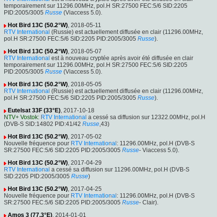
temporairement sur 11296.00MHz, pol.H SR:27500 FEC:5/6 SID:2205
PID:2005/3005
Russe
(Viaccess 5.0).
Hot Bird 13C (50.2°W)
, 2018-05-11
RTV International
(Russie) est actuellement diffusée en clair (11296.00MHz,
pol.H SR:27500 FEC:5/6 SID:2205 PID:2005/3005
Russe
).
Hot Bird 13C (50.2°W)
, 2018-05-07
RTV International
est à nouveau cryptée après avoir été diffusée en clair
temporairement sur 11296.00MHz, pol.H SR:27500 FEC:5/6 SID:2205
PID:2005/3005
Russe
(Viaccess 5.0).
Hot Bird 13C (50.2°W)
, 2018-05-05
RTV International
(Russie) est actuellement diffusée en clair (11296.00MHz,
pol.H SR:27500 FEC:5/6 SID:2205 PID:2005/3005
Russe
).
Eutelsat 33F (33°E)
, 2017-10-18
NTV+ Vostok
:
RTV International
a cessé sa diffusion sur 12322.00MHz, pol.H
(DVB-S SID:14802 PID:41/42
Russe
,43)
Hot Bird 13C (50.2°W)
, 2017-05-02
Nouvelle fréquence pour
RTV International
: 11296.00MHz, pol.H (DVB-S
SR:27500 FEC:5/6 SID:2205 PID:2005/3005
Russe
- Viaccess 5.0).
Hot Bird 13C (50.2°W)
, 2017-04-29
RTV International
a cessé sa diffusion sur 11296.00MHz, pol.H (DVB-S
SID:2205 PID:2005/3005
Russe
)
Hot Bird 13C (50.2°W)
, 2017-04-25
Nouvelle fréquence pour
RTV International
: 11296.00MHz, pol.H (DVB-S
SR:27500 FEC:5/6 SID:2205 PID:2005/3005
Russe
- Clair).
Amos 3 (77.3°E)
, 2014-01-01