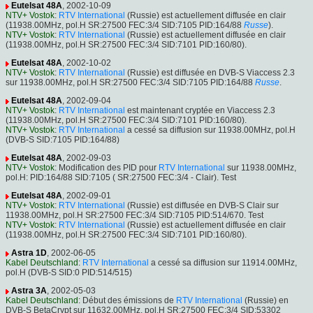
Eutelsat 48A
, 2002-10-09
NTV+ Vostok
:
RTV International
(Russie) est actuellement diffusée en clair
(11938.00MHz, pol.H SR:27500 FEC:3/4 SID:7105 PID:164/88
Russe
).
NTV+ Vostok
:
RTV International
(Russie) est actuellement diffusée en clair
(11938.00MHz, pol.H SR:27500 FEC:3/4 SID:7101 PID:160/80).
Eutelsat 48A
, 2002-10-02
NTV+ Vostok
:
RTV International
(Russie) est diffusée en DVB-S Viaccess 2.3
sur 11938.00MHz, pol.H SR:27500 FEC:3/4 SID:7105 PID:164/88
Russe
.
Eutelsat 48A
, 2002-09-04
NTV+ Vostok
:
RTV International
est maintenant cryptée en Viaccess 2.3
(11938.00MHz, pol.H SR:27500 FEC:3/4 SID:7101 PID:160/80).
NTV+ Vostok
:
RTV International
a cessé sa diffusion sur 11938.00MHz, pol.H
(DVB-S SID:7105 PID:164/88)
Eutelsat 48A
, 2002-09-03
NTV+ Vostok
: Modification des PID pour
RTV International
sur 11938.00MHz,
pol.H: PID:164/88 SID:7105 ( SR:27500 FEC:3/4 - Clair). Test
Eutelsat 48A
, 2002-09-01
NTV+ Vostok
:
RTV International
(Russie) est diffusée en DVB-S Clair sur
11938.00MHz, pol.H SR:27500 FEC:3/4 SID:7105 PID:514/670. Test
NTV+ Vostok
:
RTV International
(Russie) est actuellement diffusée en clair
(11938.00MHz, pol.H SR:27500 FEC:3/4 SID:7101 PID:160/80).
Astra 1D
, 2002-06-05
Kabel Deutschland
:
RTV International
a cessé sa diffusion sur 11914.00MHz,
pol.H (DVB-S SID:0 PID:514/515)
Astra 3A
, 2002-05-03
Kabel Deutschland
: Début des émissions de
RTV International
(Russie) en
DVB-S BetaCrypt sur 11632.00MHz, pol.H SR:27500 FEC:3/4 SID:53302