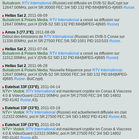
Bulsatcom
:
RTV International
(Russie) est diffusée en DVB-S2 BulCrypt sur
12647.00MHz, pol.H SR:30000 FEC:3/4 SID:132 PID:684[MPEG-4]/685
Russe
.
Hellas Sat 2
, 2011-08-09
Bulsatcom
&
Polaris Media
:
RTV International
a cessé sa diffusion sur
12647.00MHz, pol.H (DVB-S2 SID:132 PID:684[MPEG-4]/685
Russe
)
Amos 3 (77.3°E)
, 2011-08-09
Début des émissions de
RTV International
(Russie) en DVB-S Conax sur
11336.00MHz, pol.H SR:27500 FEC:5/6 SID:1001 PID:102/103
Russe
.
Hellas Sat 2
, 2011-07-04
Bulsatcom
&
Polaris Media
:
RTV International
a cessé sa diffusion sur
11012.00MHz, pol.V (DVB-S2 SID:132 PID:684[MPEG-4]/685
Russe
)
Hellas Sat 2
, 2011-06-28
Bulsatcom
&
Polaris Media
: Nouvelle fréquence pour
RTV International
:
12647.00MHz, pol.H (DVB-S2 SR:30000 FEC:3/4 SID:132 PID:684[MPEG-
4]/685
Russe
- BulCrypt).
Eutelsat 33F (33°E)
, 2011-04-14
NTV+ Vostok
:
RTV International
est maintenant cryptée en Conax & Viaccess
4.0 & VideoGuard (12322.00MHz, pol.H SR:27500 FEC:3/4 SID:14802
PID:41/42
Russe
,43).
Eutelsat 33F (33°E)
, 2011-03-19
NTV+ Vostok
:
RTV International
(Russie) est actuellement diffusée en clair
(12322.00MHz, pol.H SR:27500 FEC:3/4 SID:14802 PID:41/42
Russe
,43).
Eutelsat 33F (33°E)
, 2011-03-04
NTV+ Vostok
:
RTV International
est maintenant cryptée en Conax & Viaccess
4.0 & VideoGuard (12322.00MHz, pol.H SR:27500 FEC:3/4 SID:14802
PID:41/42
Russe
,43).