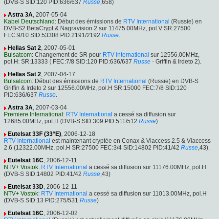
(DVB-S SID:120 PID:636/637
Russe
,658)
Astra 3A
, 2007-05-04
Kabel Deutschland
: Début des émissions de
RTV International
(Russie) en
DVB-S2 BetaCrypt & Nagravision 2 sur 11475.00MHz, pol.V SR:27500
FEC:9/10 SID:53308 PID:2191/2192
Russe
.
Hellas Sat 2
, 2007-05-01
Bulsatcom
: Changement de SR pour
RTV International
sur 12556.00MHz,
pol.H: SR:13333 ( FEC:7/8 SID:120 PID:636/637
Russe
- Griffin & Irdeto 2).
Hellas Sat 2
, 2007-04-17
Bulsatcom
: Début des émissions de
RTV International
(Russie) en DVB-S
Griffin & Irdeto 2 sur 12556.00MHz, pol.H SR:15000 FEC:7/8 SID:120
PID:636/637
Russe
.
Astra 3A
, 2007-03-04
Premiere International
:
RTV International
a cessé sa diffusion sur
12685.00MHz, pol.H (DVB-S SID:309 PID:511/512
Russe
)
Eutelsat 33F (33°E)
, 2006-12-18
RTV International
est maintenant cryptée en Conax & Viaccess 2.5 & Viaccess
2.6 (12322.00MHz, pol.H SR:27500 FEC:3/4 SID:14802 PID:41/42
Russe
,43).
Eutelsat 16C
, 2006-12-11
NTV+ Vostok
:
RTV International
a cessé sa diffusion sur 11176.00MHz, pol.H
(DVB-S SID:14802 PID:41/42
Russe
,43)
Eutelsat 33D
, 2006-12-11
NTV+ Vostok
:
RTV International
a cessé sa diffusion sur 11013.00MHz, pol.H
(DVB-S SID:13 PID:275/531
Russe
)
Eutelsat 16C
, 2006-12-02