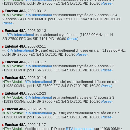
(11938.00MHz, pol.H SR:27500 FEC:3/4 SID:7101 PID:160/80
Russe
).
Eutelsat 48A
, 2003-03-12
NTV+ Vostok
:
RTV International
est maintenant cryptée en Viaccess 2.3 &
Viaccess 2.4 (11938.00MHz, pol.H SR:27500 FEC:3/4 SID:7101 PID:160/80
Russe
).
Eutelsat 48A
, 2003-02-13
--:
RTV International
est maintenant cryptée en -- (11938.00MHz, pol.H
SR:27500 FEC:3/4 SID:7101 PID:160/80
Russe
).
Eutelsat 48A
, 2003-02-11
--:
RTV International
(Russie) est actuellement diffusée en clair (11938.00MHz,
pol.H SR:27500 FEC:3/4 SID:7101 PID:160/80
Russe
).
Eutelsat 48A
, 2003-01-17
NTV+ Vostok
:
RTV International
est maintenant cryptée en Viaccess 2.3
(11938.00MHz, pol.H SR:27500 FEC:3/4 SID:7101 PID:160/80
Russe
).
Eutelsat 48A
, 2003-01-14
NTV+ Vostok
:
RTV International
(Russie) est actuellement diffusée en clair
(11938.00MHz, pol.H SR:27500 FEC:3/4 SID:7101 PID:160/80
Russe
).
Eutelsat 48A
, 2002-12-23
NTV+ Vostok
:
RTV International
est maintenant cryptée en Viaccess 2.3
(11938.00MHz, pol.H SR:27500 FEC:3/4 SID:7101 PID:160/80
Russe
).
Eutelsat 48A
, 2002-12-19
NTV+ Vostok
:
RTV International
(Russie) est actuellement diffusée en clair
(11938.00MHz, pol.H SR:27500 FEC:3/4 SID:7101 PID:160/80
Russe
).
Eutelsat 48A
, 2002-11-17
NTV+ Vostok
: Modification des PID pour
RTV International
sur 11938.00MHz,