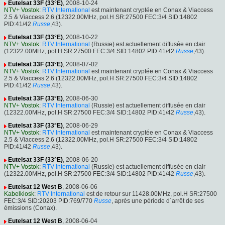
Eutelsat 33F (33°E)
, 2008-10-24
NTV+ Vostok
:
RTV International
est maintenant cryptée en Conax & Viaccess
2.5 & Viaccess 2.6 (12322.00MHz, pol.H SR:27500 FEC:3/4 SID:14802
PID:41/42
Russe
,43).
Eutelsat 33F (33°E)
, 2008-10-22
NTV+ Vostok
:
RTV International
(Russie) est actuellement diffusée en clair
(12322.00MHz, pol.H SR:27500 FEC:3/4 SID:14802 PID:41/42
Russe
,43).
Eutelsat 33F (33°E)
, 2008-07-02
NTV+ Vostok
:
RTV International
est maintenant cryptée en Conax & Viaccess
2.5 & Viaccess 2.6 (12322.00MHz, pol.H SR:27500 FEC:3/4 SID:14802
PID:41/42
Russe
,43).
Eutelsat 33F (33°E)
, 2008-06-30
NTV+ Vostok
:
RTV International
(Russie) est actuellement diffusée en clair
(12322.00MHz, pol.H SR:27500 FEC:3/4 SID:14802 PID:41/42
Russe
,43).
Eutelsat 33F (33°E)
, 2008-06-29
NTV+ Vostok
:
RTV International
est maintenant cryptée en Conax & Viaccess
2.5 & Viaccess 2.6 (12322.00MHz, pol.H SR:27500 FEC:3/4 SID:14802
PID:41/42
Russe
,43).
Eutelsat 33F (33°E)
, 2008-06-20
NTV+ Vostok
:
RTV International
(Russie) est actuellement diffusée en clair
(12322.00MHz, pol.H SR:27500 FEC:3/4 SID:14802 PID:41/42
Russe
,43).
Eutelsat 12 West B
, 2008-06-06
Kabelkiosk
:
RTV International
est de retour sur 11428.00MHz, pol.H SR:27500
FEC:3/4 SID:20203 PID:769/770
Russe
, après une période d´arrêt de ses
émissions (Conax).
Eutelsat 12 West B
, 2008-06-04