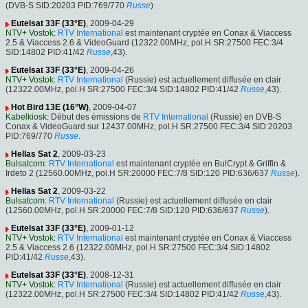
(DVB-S SID:20203 PID:769/770
Russe
)
Eutelsat 33F (33°E)
, 2009-04-29
NTV+ Vostok
:
RTV International
est maintenant cryptée en Conax & Viaccess
2.5 & Viaccess 2.6 & VideoGuard (12322.00MHz, pol.H SR:27500 FEC:3/4
SID:14802 PID:41/42
Russe
,43).
Eutelsat 33F (33°E)
, 2009-04-26
NTV+ Vostok
:
RTV International
(Russie) est actuellement diffusée en clair
(12322.00MHz, pol.H SR:27500 FEC:3/4 SID:14802 PID:41/42
Russe
,43).
Hot Bird 13E (16°W)
, 2009-04-07
Kabelkiosk
: Début des émissions de
RTV International
(Russie) en DVB-S
Conax & VideoGuard sur 12437.00MHz, pol.H SR:27500 FEC:3/4 SID:20203
PID:769/770
Russe
.
Hellas Sat 2
, 2009-03-23
Bulsatcom
:
RTV International
est maintenant cryptée en BulCrypt & Griffin &
Irdeto 2 (12560.00MHz, pol.H SR:20000 FEC:7/8 SID:120 PID:636/637
Russe
).
Hellas Sat 2
, 2009-03-22
Bulsatcom
:
RTV International
(Russie) est actuellement diffusée en clair
(12560.00MHz, pol.H SR:20000 FEC:7/8 SID:120 PID:636/637
Russe
).
Eutelsat 33F (33°E)
, 2009-01-12
NTV+ Vostok
:
RTV International
est maintenant cryptée en Conax & Viaccess
2.5 & Viaccess 2.6 (12322.00MHz, pol.H SR:27500 FEC:3/4 SID:14802
PID:41/42
Russe
,43).
Eutelsat 33F (33°E)
, 2008-12-31
NTV+ Vostok
:
RTV International
(Russie) est actuellement diffusée en clair
(12322.00MHz, pol.H SR:27500 FEC:3/4 SID:14802 PID:41/42
Russe
,43).