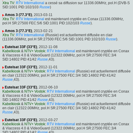
Xtra TV
:
RTV International
a cessé sa diffusion sur 11336.00MHz, pol.H (DVB-S
SID:1001 PID:102/103
Russe
)
Amos 3 (77.3°E)
, 2013-03-11
Xtra TV
:
RTV International
est maintenant cryptée en Conax (11336.00MHz,
pol.H SR:27500 FEC:5/6 SID:1001 PID:102/103
Russe
).
Amos 3 (77.3°E)
, 2013-02-21
Xtra TV
:
RTV International
(Russie) est actuellement diffusée en clair
(11336.00MHz, pol.H SR:27500 FEC:5/6 SID:1001 PID:102/103
Russe
).
Eutelsat 33F (33°E)
, 2012-11-08
Kabelkiosk
&
NTV+ Vostok
:
RTV International
est maintenant cryptée en Conax
& Viaccess 4.0 & VideoGuard (12322.00MHz, pol.H SR:27500 FEC:3/4
SID:14802 PID:41/42
Russe
,43).
Eutelsat 33F (33°E)
, 2012-11-01
Kabelkiosk
&
NTV+ Vostok
:
RTV International
(Russie) est actuellement diffusée
en clair (12322.00MHz, pol.H SR:27500 FEC:3/4 SID:14802 PID:41/42
Russe
,43).
Eutelsat 33F (33°E)
, 2012-06-10
Kabelkiosk
&
NTV+ Vostok
:
RTV International
est maintenant cryptée en Conax
& Viaccess 4.0 & VideoGuard (12322.00MHz, pol.H SR:27500 FEC:3/4
SID:14802 PID:41/42
Russe
,43).
Kabelkiosk
&
NTV+ Vostok
:
RTV International
(Russie) est actuellement diffusée
en clair (12322.00MHz, pol.H SR:27500 FEC:3/4 SID:14802 PID:41/42
Russe
,43).
Eutelsat 33F (33°E)
, 2012-03-27
Kabelkiosk
&
NTV+ Vostok
:
RTV International
est maintenant cryptée en Conax
& Viaccess 4.0 & VideoGuard (12322.00MHz, pol.H SR:27500 FEC:3/4
SID:14802 PID:41/42
Russe
,43).