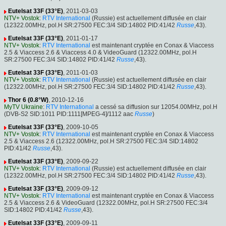
Eutelsat 33F (33°E)
, 2011-03-03
NTV+ Vostok
:
RTV International
(Russie) est actuellement diffusée en clair
(12322.00MHz, pol.H SR:27500 FEC:3/4 SID:14802 PID:41/42
Russe
,43).
Eutelsat 33F (33°E)
, 2011-01-17
NTV+ Vostok
:
RTV International
est maintenant cryptée en Conax & Viaccess
2.5 & Viaccess 2.6 & Viaccess 4.0 & VideoGuard (12322.00MHz, pol.H
SR:27500 FEC:3/4 SID:14802 PID:41/42
Russe
,43).
Eutelsat 33F (33°E)
, 2011-01-03
NTV+ Vostok
:
RTV International
(Russie) est actuellement diffusée en clair
(12322.00MHz, pol.H SR:27500 FEC:3/4 SID:14802 PID:41/42
Russe
,43).
Thor 6 (0.8°W)
, 2010-12-16
MyTV Ukraine
:
RTV International
a cessé sa diffusion sur 12054.00MHz, pol.H
(DVB-S2 SID:1011 PID:1111[MPEG-4]/1112 aac
Russe
)
Eutelsat 33F (33°E)
, 2009-10-05
NTV+ Vostok
:
RTV International
est maintenant cryptée en Conax & Viaccess
2.5 & Viaccess 2.6 (12322.00MHz, pol.H SR:27500 FEC:3/4 SID:14802
PID:41/42
Russe
,43).
Eutelsat 33F (33°E)
, 2009-09-22
NTV+ Vostok
:
RTV International
(Russie) est actuellement diffusée en clair
(12322.00MHz, pol.H SR:27500 FEC:3/4 SID:14802 PID:41/42
Russe
,43).
Eutelsat 33F (33°E)
, 2009-09-12
NTV+ Vostok
:
RTV International
est maintenant cryptée en Conax & Viaccess
2.5 & Viaccess 2.6 & VideoGuard (12322.00MHz, pol.H SR:27500 FEC:3/4
SID:14802 PID:41/42
Russe
,43).
Eutelsat 33F (33°E)
, 2009-09-11