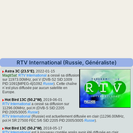
RTV International (Russie, Généraliste)
Astra 3C (23.5°E)
, 2022-01-15
MagtiSat
:
RTV International
a cessé sa diffusion
sur 11973.00MHz, pol.V (DVB-S2 SID:1009
PID:1091[MPEG-4]/1092
Russe
). Cette chaîne
n´est plus diffusée par aucun satellite en
Europe.
Hot Bird 13C (50.2°W)
, 2019-06-01
RTV International
a cessé sa diffusion sur
11296.00MHz, pol.H (DVB-S SID:2205
PID:2005/3005
Russe
)
RTV International
(Russie) est actuellement diffusée en clair (11296.00MHz,
pol.H SR:27500 FEC:5/6 SID:2205 PID:2005/3005
Russe
).
Hot Bird 13C (50.2°W)
, 2018-05-17
RTV International
est à nouveau cryptée après avoir été diffusée en clair