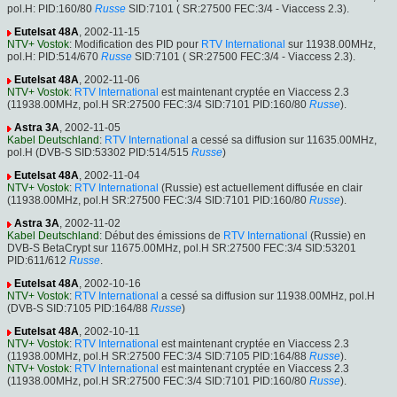
pol.H: PID:160/80
Russe
SID:7101 ( SR:27500 FEC:3/4 - Viaccess 2.3).
Eutelsat 48A
, 2002-11-15
NTV+ Vostok
: Modification des PID pour
RTV International
sur 11938.00MHz,
pol.H: PID:514/670
Russe
SID:7101 ( SR:27500 FEC:3/4 - Viaccess 2.3).
Eutelsat 48A
, 2002-11-06
NTV+ Vostok
:
RTV International
est maintenant cryptée en Viaccess 2.3
(11938.00MHz, pol.H SR:27500 FEC:3/4 SID:7101 PID:160/80
Russe
).
Astra 3A
, 2002-11-05
Kabel Deutschland
:
RTV International
a cessé sa diffusion sur 11635.00MHz,
pol.H (DVB-S SID:53302 PID:514/515
Russe
)
Eutelsat 48A
, 2002-11-04
NTV+ Vostok
:
RTV International
(Russie) est actuellement diffusée en clair
(11938.00MHz, pol.H SR:27500 FEC:3/4 SID:7101 PID:160/80
Russe
).
Astra 3A
, 2002-11-02
Kabel Deutschland
: Début des émissions de
RTV International
(Russie) en
DVB-S BetaCrypt sur 11675.00MHz, pol.H SR:27500 FEC:3/4 SID:53201
PID:611/612
Russe
.
Eutelsat 48A
, 2002-10-16
NTV+ Vostok
:
RTV International
a cessé sa diffusion sur 11938.00MHz, pol.H
(DVB-S SID:7105 PID:164/88
Russe
)
Eutelsat 48A
, 2002-10-11
NTV+ Vostok
:
RTV International
est maintenant cryptée en Viaccess 2.3
(11938.00MHz, pol.H SR:27500 FEC:3/4 SID:7105 PID:164/88
Russe
).
NTV+ Vostok
:
RTV International
est maintenant cryptée en Viaccess 2.3
(11938.00MHz, pol.H SR:27500 FEC:3/4 SID:7101 PID:160/80
Russe
).