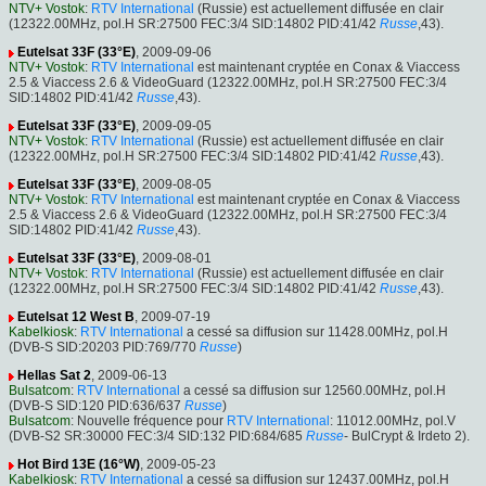
NTV+ Vostok
:
RTV International
(Russie) est actuellement diffusée en clair
(12322.00MHz, pol.H SR:27500 FEC:3/4 SID:14802 PID:41/42
Russe
,43).
Eutelsat 33F (33°E)
, 2009-09-06
NTV+ Vostok
:
RTV International
est maintenant cryptée en Conax & Viaccess
2.5 & Viaccess 2.6 & VideoGuard (12322.00MHz, pol.H SR:27500 FEC:3/4
SID:14802 PID:41/42
Russe
,43).
Eutelsat 33F (33°E)
, 2009-09-05
NTV+ Vostok
:
RTV International
(Russie) est actuellement diffusée en clair
(12322.00MHz, pol.H SR:27500 FEC:3/4 SID:14802 PID:41/42
Russe
,43).
Eutelsat 33F (33°E)
, 2009-08-05
NTV+ Vostok
:
RTV International
est maintenant cryptée en Conax & Viaccess
2.5 & Viaccess 2.6 & VideoGuard (12322.00MHz, pol.H SR:27500 FEC:3/4
SID:14802 PID:41/42
Russe
,43).
Eutelsat 33F (33°E)
, 2009-08-01
NTV+ Vostok
:
RTV International
(Russie) est actuellement diffusée en clair
(12322.00MHz, pol.H SR:27500 FEC:3/4 SID:14802 PID:41/42
Russe
,43).
Eutelsat 12 West B
, 2009-07-19
Kabelkiosk
:
RTV International
a cessé sa diffusion sur 11428.00MHz, pol.H
(DVB-S SID:20203 PID:769/770
Russe
)
Hellas Sat 2
, 2009-06-13
Bulsatcom
:
RTV International
a cessé sa diffusion sur 12560.00MHz, pol.H
(DVB-S SID:120 PID:636/637
Russe
)
Bulsatcom
: Nouvelle fréquence pour
RTV International
: 11012.00MHz, pol.V
(DVB-S2 SR:30000 FEC:3/4 SID:132 PID:684/685
Russe
- BulCrypt & Irdeto 2).
Hot Bird 13E (16°W)
, 2009-05-23
Kabelkiosk
:
RTV International
a cessé sa diffusion sur 12437.00MHz, pol.H