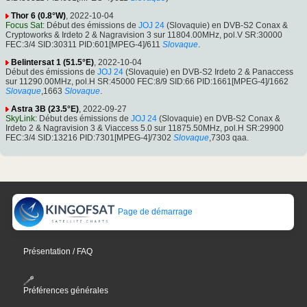
Thor 6 (0.8°W)
, 2022-10-04
Focus Sat
: Début des émissions de
JOJ 24
(Slovaquie) en DVB-S2 Conax &
Cryptoworks & Irdeto 2 & Nagravision 3 sur 11804.00MHz, pol.V SR:30000
FEC:3/4 SID:30311 PID:601[MPEG-4]/611
Slovaque
.
Belintersat 1 (51.5°E)
, 2022-10-04
Début des émissions de
JOJ 24
(Slovaquie) en DVB-S2 Irdeto 2 & Panaccess
sur 11290.00MHz, pol.H SR:45000 FEC:8/9 SID:66 PID:1661[MPEG-4]/1662
Slovaque
,1663
Slovaque
.
Astra 3B (23.5°E)
, 2022-09-27
SkyLink
: Début des émissions de
JOJ 24
(Slovaquie) en DVB-S2 Conax &
Irdeto 2 & Nagravision 3 & Viaccess 5.0 sur 11875.50MHz, pol.H SR:29900
FEC:3/4 SID:13216 PID:7301[MPEG-4]/7302
Slovaque
,7303 qaa.
Page de démarrage
Présentation / FAQ
Préférences générales