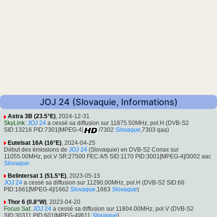
JOJ 24 (Slovaquie, Informations)
Astra 3B (23.5°E)
, 2024-12-31
SkyLink
:
JOJ 24
a cessé sa diffusion sur 11875.50MHz, pol.H (DVB-S2
SID:13216 PID:7301[MPEG-4]
/7302
Slovaque
,7303 qaa)
Eutelsat 16A (16°E)
, 2024-04-25
Début des émissions de
JOJ 24
(Slovaquie) en DVB-S2 Conax sur
11055.00MHz, pol.V SR:27500 FEC:4/5 SID:1170 PID:3001[MPEG-4]/3002 aac
Slovaque
.
Belintersat 1 (51.5°E)
, 2023-05-15
JOJ 24
a cessé sa diffusion sur 11290.00MHz, pol.H (DVB-S2 SID:66
PID:1661[MPEG-4]/1662
Slovaque
,1663
Slovaque
)
Thor 6 (0.8°W)
, 2023-04-20
Focus Sat
:
JOJ 24
a cessé sa diffusion sur 11804.00MHz, pol.V (DVB-S2
SID:30311 PID:601[MPEG-4]/611
Slovaque
)