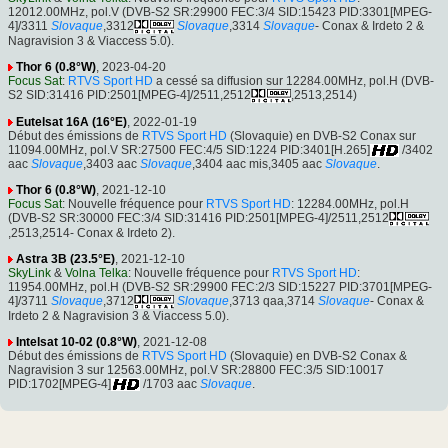
12012.00MHz, pol.V (DVB-S2 SR:29900 FEC:3/4 SID:15423 PID:3301[MPEG-
4]/3311
Slovaque
,3312
Slovaque
,3314
Slovaque
- Conax & Irdeto 2 &
Nagravision 3 & Viaccess 5.0).
Thor 6 (0.8°W)
, 2023-04-20
Focus Sat
:
RTVS Sport HD
a cessé sa diffusion sur 12284.00MHz, pol.H (DVB-
S2 SID:31416 PID:2501[MPEG-4]/2511,2512
,2513,2514)
Eutelsat 16A (16°E)
, 2022-01-19
Début des émissions de
RTVS Sport HD
(Slovaquie) en DVB-S2 Conax sur
11094.00MHz, pol.V SR:27500 FEC:4/5 SID:1224 PID:3401[H.265]
/3402
aac
Slovaque
,3403 aac
Slovaque
,3404 aac mis,3405 aac
Slovaque
.
Thor 6 (0.8°W)
, 2021-12-10
Focus Sat
: Nouvelle fréquence pour
RTVS Sport HD
: 12284.00MHz, pol.H
(DVB-S2 SR:30000 FEC:3/4 SID:31416 PID:2501[MPEG-4]/2511,2512
,2513,2514- Conax & Irdeto 2).
Astra 3B (23.5°E)
, 2021-12-10
SkyLink
&
Volna Telka
: Nouvelle fréquence pour
RTVS Sport HD
:
11954.00MHz, pol.H (DVB-S2 SR:29900 FEC:2/3 SID:15227 PID:3701[MPEG-
4]/3711
Slovaque
,3712
Slovaque
,3713 qaa,3714
Slovaque
- Conax &
Irdeto 2 & Nagravision 3 & Viaccess 5.0).
Intelsat 10-02 (0.8°W)
, 2021-12-08
Début des émissions de
RTVS Sport HD
(Slovaquie) en DVB-S2 Conax &
Nagravision 3 sur 12563.00MHz, pol.V SR:28800 FEC:3/5 SID:10017
PID:1702[MPEG-4]
/1703 aac
Slovaque
.