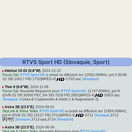
RTVS Sport HD (Slovaquie, Sport)
Intelsat 10-02 (0.8°W)
, 2024-12-22
Focus Sat
:
RTVS Sport HD
a cessé sa diffusion sur 12563.00MHz, pol.V (DVB-
S2 SID:10017 PID:1702[MPEG-4]
/1703 aac
Slovaque
)
Thor 6 (0.8°W)
, 2024-11-06
Focus Sat
: Nouvelle fréquence pour
RTVS Sport HD
: 11747.00MHz, pol.H
(DVB-S2 SR:30000 FEC:3/4 SID:7028 PID:2802[MPEG-4]
/2803 aac
Slovaque
- Conax & Cryptoworks & Irdeto 2 & Nagravision 3).
Astra 3B (23.5°E)
, 2024-09-01
SkyLink
&
Volna Telka
:
RTVS Sport HD
a cessé sa diffusion sur 11954.00MHz,
pol.H (DVB-S2 SID:15227 PID:3701[MPEG-4]
/3711
Slovaque
,3712
Slovaque
,3713 qaa,3714
Slovaque
)
Astra 3B (23.5°E)
, 2024-06-04
SkyLink
&
Volna Telka
: Nouvelle fréquence pour
RTVS Sport HD
: