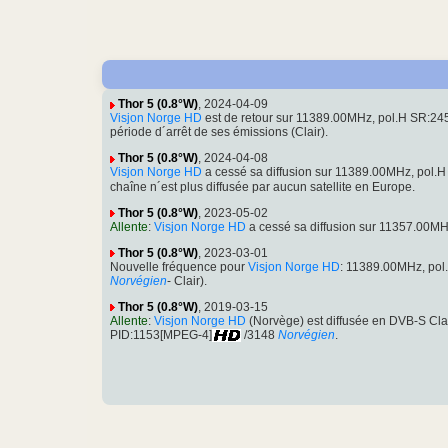
Thor 5 (0.8°W)
, 2024-04-09
Visjon Norge HD
est de retour sur 11389.00MHz, pol.H SR:2
période d´arrêt de ses émissions (Clair).
Thor 5 (0.8°W)
, 2024-04-08
Visjon Norge HD
a cessé sa diffusion sur 11389.00MHz, pol
chaîne n´est plus diffusée par aucun satellite en Europe.
Thor 5 (0.8°W)
, 2023-05-02
Allente
:
Visjon Norge HD
a cessé sa diffusion sur 11357.00M
Thor 5 (0.8°W)
, 2023-03-01
Nouvelle fréquence pour
Visjon Norge HD
: 11389.00MHz, po
Norvégien
- Clair).
Thor 5 (0.8°W)
, 2019-03-15
Allente
:
Visjon Norge HD
(Norvège) est diffusée en DVB-S Cl
PID:1153[MPEG-4]
/3148
Norvégien
.