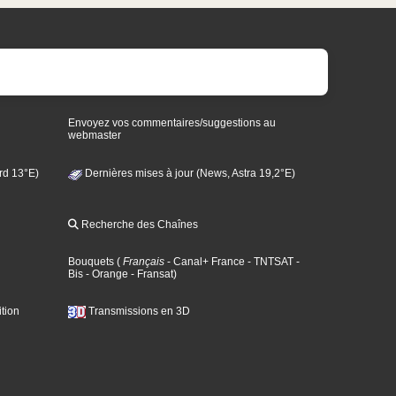
Envoyez vos commentaires/suggestions au
webmaster
rd 13°E)
Dernières mises à jour (News, Astra 19,2°E)
Recherche des Chaînes
Bouquets
(
Français
- Canal+ France
- TNTSAT
-
Bis
- Orange
- Fransat
)
tion
Transmissions en 3D