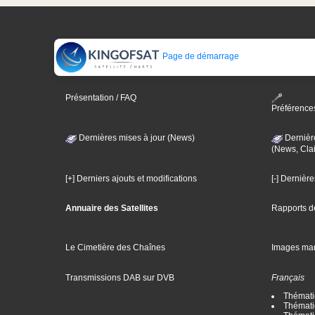
Page de démarrage
Présentation / FAQ
Préférence
Dernières mises à jour (News)
Dernièr
(News, Clai
[+] Derniers ajouts et modifications
[-] Dernièr
Annuaire des Satellites
Rapports d
Le Cimetière des Chaînes
Images ma
Transmissions DAB sur DVB
Français
Thématiq
Thématiq