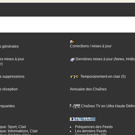
Corrections / mises à jour
s générales
es mises à jour
Dernières mises à jour (News, Hotbi
r)
es suppressions
Temporairement en clair (5)
e réception
Annuaire des Chaînes
nquantes
Chaînes TV en Ultra Haute Défini
ue: Sport, Clair
Fréquences des Feeds
ue: Informations, Clair
Les derniers Feeds