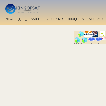
NEWS
[+]
[-]
SATELLITES
CHAîNES
BOUQUETS
FAISCEAUX