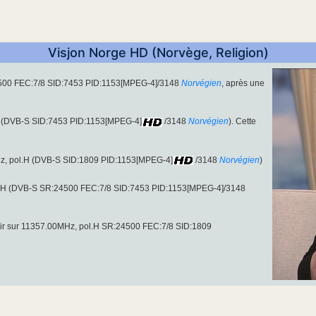
Visjon Norge HD (Norvège, Religion)
4500 FEC:7/8 SID:7453 PID:1153[MPEG-4]/3148
Norvégien
, après une
.H (DVB-S SID:7453 PID:1153[MPEG-4]
/3148
Norvégien
). Cette
Hz, pol.H (DVB-S SID:1809 PID:1153[MPEG-4]
/3148
Norvégien
)
l.H (DVB-S SR:24500 FEC:7/8 SID:7453 PID:1153[MPEG-4]/3148
air sur 11357.00MHz, pol.H SR:24500 FEC:7/8 SID:1809