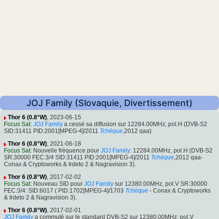
JOJ Family (Slovaquie, Divertissement)
Thor 6 (0.8°W)
, 2023-06-15
Focus Sat
:
JOJ Family
a cessé sa diffusion sur 12284.00MHz, pol.H (DVB-S2
SID:31411 PID:2001[MPEG-4]/2011
Tchèque
,2012 qaa)
Thor 6 (0.8°W)
, 2021-06-18
Focus Sat
: Nouvelle fréquence pour
JOJ Family
: 12284.00MHz, pol.H (DVB-S2
SR:30000 FEC:3/4 SID:31411 PID:2001[MPEG-4]/2011
Tchèque
,2012 qaa-
Conax & Cryptoworks & Irdeto 2 & Nagravision 3).
Thor 6 (0.8°W)
, 2017-02-02
Focus Sat
: Nouveau SID pour
JOJ Family
sur 12380.00MHz, pol.V SR:30000
FEC:3/4: SID:6017 ( PID:1702[MPEG-4]/1703
Tchèque
- Conax & Cryptoworks
& Irdeto 2 & Nagravision 3).
Thor 6 (0.8°W)
, 2017-02-01
JOJ Family
a commuté sur le standard DVB-S2 sur 12380.00MHz, pol.V