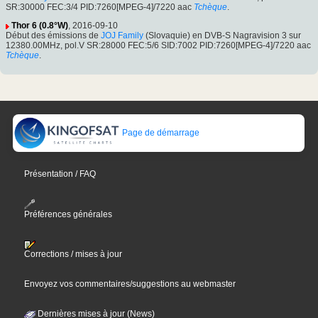
SR:30000 FEC:3/4 PID:7260[MPEG-4]/7220 aac
Tchèque
.
Thor 6 (0.8°W)
, 2016-09-10
Début des émissions de
JOJ Family
(Slovaquie) en DVB-S Nagravision 3 sur
12380.00MHz, pol.V SR:28000 FEC:5/6 SID:7002 PID:7260[MPEG-4]/7220 aac
Tchèque
.
Page de démarrage
Présentation / FAQ
Préférences générales
Corrections / mises à jour
Envoyez vos commentaires/suggestions au webmaster
Dernières mises à jour (News)