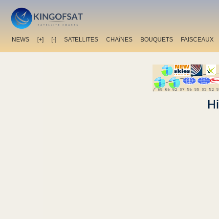
NEWS
[+]
[-]
SATELLITES
CHAîNES
BOUQUETS
FAISCEAUX
H