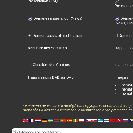
Présentation / FAQ
Préférence
Dernières mises à jour (News)
Dernièr
(News, Clai
[+] Derniers ajouts et modifications
[-] Dernièr
Annuaire des Satellites
Rapports d
Le Cimetière des Chaînes
Images ma
Transmissions DAB sur DVB
Français
Thématiq
Thématiq
Thémati
Le contenu de ce site est protégé par copyright et appartient à Kin
proposées à des fins d'illustration, d'identification et de promotion
7698 zappeurs en ce moment.