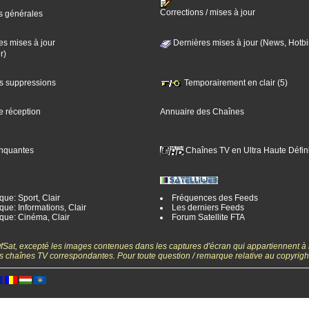
Corrections / mises à jour
s générales
es mises à jour
Dernières mises à jour (News, Hotbi
r)
es suppressions
Temporairement en clair (5)
e réception
Annuaire des Chaînes
nquantes
Chaînes TV en Ultra Haute Défini
ue: Sport, Clair
Fréquences des Feeds
ue: Informations, Clair
Les derniers Feeds
que: Cinéma, Clair
Forum Satellite FTA
gOfSat, excepté les images contenues dans les captures d'écran qui appartiennent à
 des chaînes TV correspondantes. Pour toute question / remarque relative au copyrig