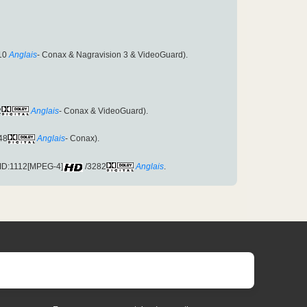
10
Anglais
- Conax & Nagravision 3 & VideoGuard).
2
Anglais
- Conax & VideoGuard).
48
Anglais
- Conax).
ID:1112[MPEG-4]
/3282
Anglais
.