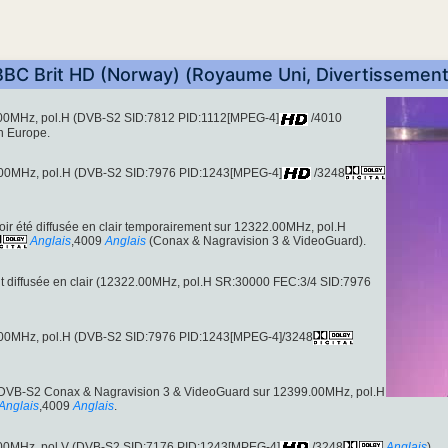
BBC Brit HD (Norway) (Royaume Uni, Divertissement
1.00MHz, pol.H (DVB-S2 SID:7812 PID:1112[MPEG-4]
/4010
en Europe.
2.00MHz, pol.H (DVB-S2 SID:7976 PID:1243[MPEG-4]
/3248
ir été diffusée en clair temporairement sur 12322.00MHz, pol.H
Anglais
,4009
Anglais
(Conax & Nagravision 3 & VideoGuard).
 diffusée en clair (12322.00MHz, pol.H SR:30000 FEC:3/4 SID:7976
9.00MHz, pol.H (DVB-S2 SID:7976 PID:1243[MPEG-4]/3248
 DVB-S2 Conax & Nagravision 3 & VideoGuard sur 12399.00MHz, pol.H
Anglais
,4009
Anglais
.
1.00MHz, pol.V (DVB-S2 SID:7176 PID:1243[MPEG-4]
/3248
Anglais
)