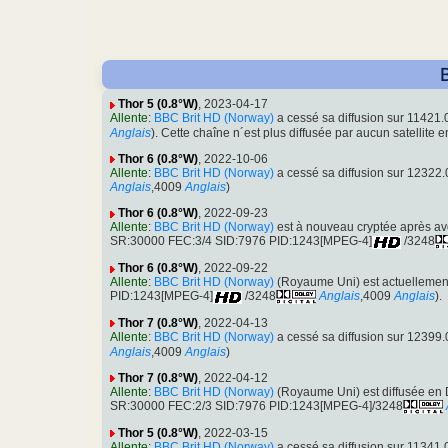
Thor 5 (0.8°W)
, 2023-04-17
Allente
:
BBC Brit HD (Norway)
a cessé sa diffusion sur 1142
Anglais
). Cette chaîne n´est plus diffusée par aucun satellite 
Thor 6 (0.8°W)
, 2022-10-06
Allente
:
BBC Brit HD (Norway)
a cessé sa diffusion sur 1232
Anglais
,4009
Anglais
)
Thor 6 (0.8°W)
, 2022-09-23
Allente
:
BBC Brit HD (Norway)
est à nouveau cryptée après avo
SR:30000 FEC:3/4 SID:7976 PID:1243[MPEG-4]
/3248
Thor 6 (0.8°W)
, 2022-09-22
Allente
:
BBC Brit HD (Norway)
(Royaume Uni) est actuellement
PID:1243[MPEG-4]
/3248
Anglais
,4009
Anglais
).
Thor 7 (0.8°W)
, 2022-04-13
Allente
:
BBC Brit HD (Norway)
a cessé sa diffusion sur 1239
Anglais
,4009
Anglais
)
Thor 7 (0.8°W)
, 2022-04-12
Allente
:
BBC Brit HD (Norway)
(Royaume Uni) est diffusée en
SR:30000 FEC:2/3 SID:7976 PID:1243[MPEG-4]/3248
Thor 5 (0.8°W)
, 2022-03-15
Allente
:
BBC Brit HD (Norway)
a cessé sa diffusion sur 1134