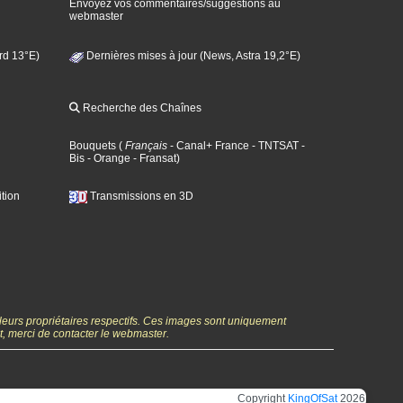
Envoyez vos commentaires/suggestions au
webmaster
rd 13°E)
Dernières mises à jour (News, Astra 19,2°E)
Recherche des Chaînes
Bouquets
(
Français
- Canal+ France
- TNTSAT
-
Bis
- Orange
- Fransat
)
tion
Transmissions en 3D
 leurs propriétaires respectifs. Ces images sont uniquement
ht, merci de contacter le webmaster.
Copyright
KingOfSat
2026