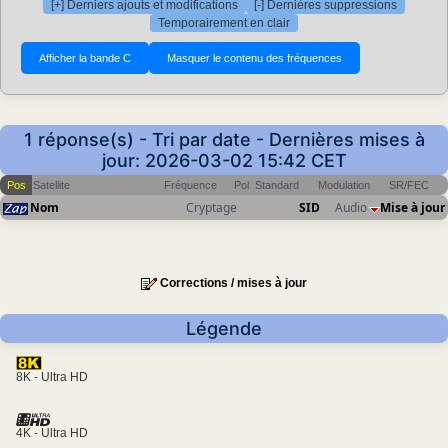
[+] Derniers ajouts et modifications
[-] Dernières suppressions
Temporairement en clair
1 réponse(s) - Tri par date - Dernières mises à
jour: 2026-03-02 15:42 CET
Pos
Satellite
Fréquence
Pol
Standard
Modulation
SR/FEC
Nom
Cryptage
SID
Audio
Mise à jour
Corrections / mises à jour
Légende
8K - Ultra HD
4K - Ultra HD