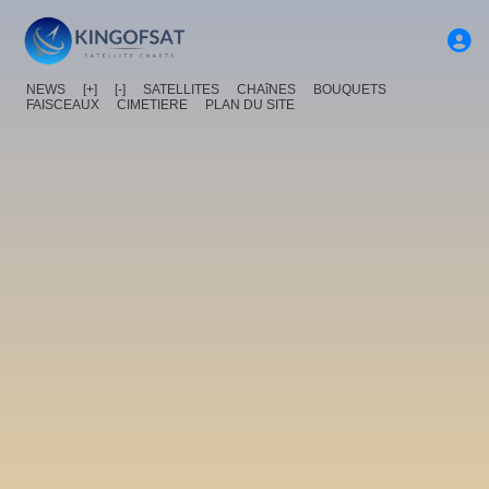
NEWS
[+]
[-]
SATELLITES
CHAîNES
BOUQUETS
FAISCEAUX
CIMETIERE
PLAN DU SITE