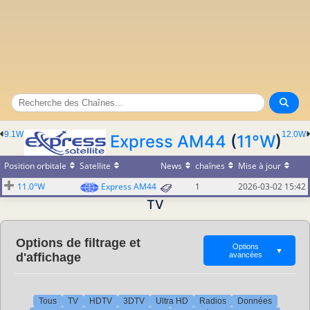
9.1W
12.0W
Express AM44
(
11°W
)
Position orbitale
Satellite
News
chaînes
Mise à jour
11.0°W
Express AM44
1
2026-03-02 15:42
TV
Options de filtrage et
Options
▼
d'affichage
avancées
Tous
TV
HDTV
3DTV
Ultra HD
Radios
Données