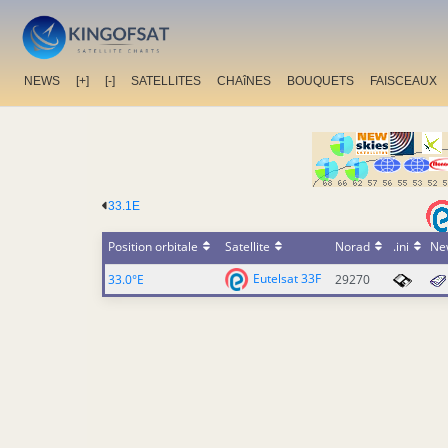
NEWS
[+]
[-]
SATELLITES
CHAîNES
BOUQUETS
FAISCEAUX
33.1E
Position orbitale
Satellite
Norad
.ini
Ne
Eutelsat 33F
33.0°E
29270