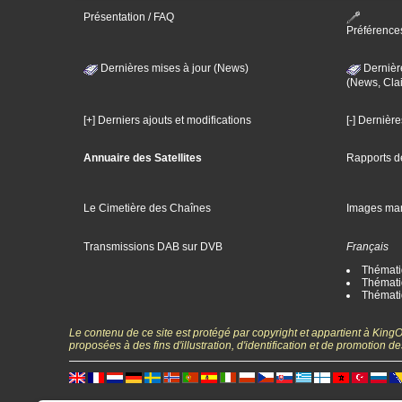
Présentation / FAQ
Préférence
Dernières mises à jour (News)
Dernièr
(News, Clai
[+] Derniers ajouts et modifications
[-] Dernièr
Annuaire des Satellites
Rapports d
Le Cimetière des Chaînes
Images ma
Transmissions DAB sur DVB
Français
Thématiq
Thématiq
Thémati
Le contenu de ce site est protégé par copyright et appartient à Kin
proposées à des fins d'illustration, d'identification et de promotion