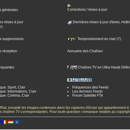
Corrections / mises à jour
s générales
es mises à jour
Dernières mises à jour (News, Hotbi
r)
es suppressions
Temporairement en clair (7)
e réception
Annuaire des Chaînes
nquantes
Chaînes TV en Ultra Haute Défini
ue: Sport, Clair
Fréquences des Feeds
ue: Informations, Clair
Les derniers Feeds
que: Cinéma, Clair
Forum Satellite FTA
gOfSat, excepté les images contenues dans les captures d'écran qui appartiennent à
 des chaînes TV correspondantes. Pour toute question / remarque relative au copyrig