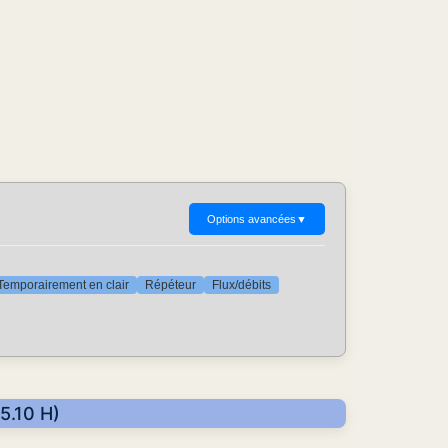
Options avancées
▼
Temporairement en clair
Répéteur
Flux/débits
5.10 H)