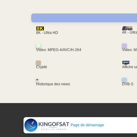
4K - Ult
8K - Ultra HD
Video: MPEG-4/AVC/H-264
Video: 
Crypté
Affiche 
+
Historique des news
DVB-S
Page de démarrage