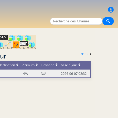
ur
31.5E
eclination
Azimuth
Elevation
Mise à jour
N/A
N/A
2026-06-07 02:32