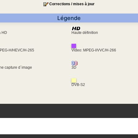
Corrections / mises à jour
Légende
ra HD
Haute définition
MPEG-H/HEVC/H-265
Video: MPEG-I/VVC/H-266
une capture d´image
3D
DVB-S2