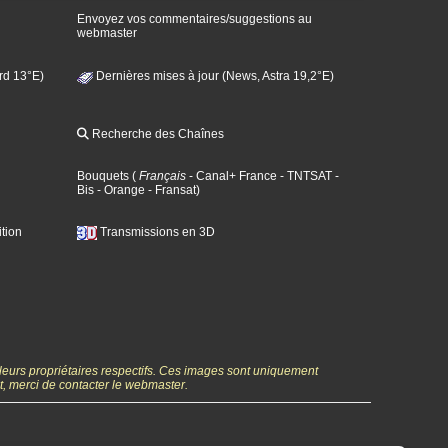
Envoyez vos commentaires/suggestions au
webmaster
rd 13°E)
Dernières mises à jour (News, Astra 19,2°E)
Recherche des Chaînes
Bouquets
(
Français
- Canal+ France
- TNTSAT
-
Bis
- Orange
- Fransat
)
tion
Transmissions en 3D
 leurs propriétaires respectifs. Ces images sont uniquement
ht, merci de contacter le webmaster.