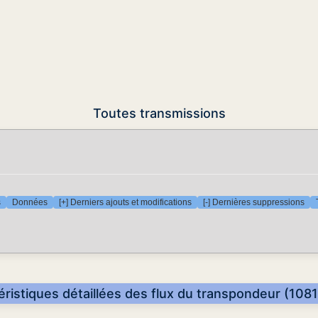
Toutes transmissions
s
Données
[+] Derniers ajouts et modifications
[-] Dernières suppressions
éristiques détaillées des flux du transpondeur (1081