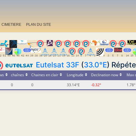
CIMETIERE
PLAN DU SITE
Eutelsat 33F
(
33.0°E
) Répéte
ws
chaînes
Chaines en clair
Longitude
Declination now
Max d
0
0
33.14°E
-0.32°
1.78°