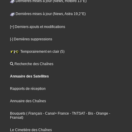
Dernières mises à jour (News, Hotbird 13°E)
Dernières mises à jour (News, Astra 19,2°E)
[+] Derniers ajouts et modifications
[-] Dernières suppressions
Temporairement en clair (5)
Recherche des Chaînes
Annuaire des Satellites
Rapports de réception
Annuaire des Chaînes
Bouquets
(
Français
- Canal+ France
- TNTSAT
- Bis
- Orange
-
Fransat
)
Le Cimetière des Chaînes