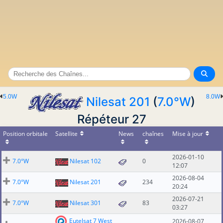
5.0W
8.0W
Nilesat 201
(
7.0°W
)
Répéteur 27
Position orbitale
Satellite
News
chaînes
Mise à jour
2026-01-10
7.0°W
Nilesat 102
0
12:07
2026-08-04
7.0°W
Nilesat 201
234
20:24
2026-07-21
7.0°W
Nilesat 301
83
03:27
Eutelsat 7 West
2026-08-07