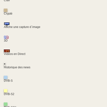
Clair
Crypté
Affiche une capture d´image
3D
Vidéos en Direct
+
Historique des news
DVB-S
DVB-S2