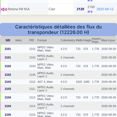
ara
2160
Rotana FM KSA
Clair
2120
2025-04-12
ara
Caractéristiques détaillées des flux du
transpondeur (12226.00 H)
Aspect
SID
Ident.
PID
Format
Colorimetry
Width
Height
Mise à jour
Ratio
MPEG Video
2101
2101
4:2:0
720
576
1.778
2026-08-09
Main, Main
MPEG Audio,
2101
2102
2 channels
2026-08-09
Layer 2
MPEG Video
2102
2104
4:2:0
720
576
1.778
2026-08-09
Main, Main
MPEG Audio,
2102
2105
2 channels
2026-08-09
Layer 2
2103
2110
AVC 4, Main
4:2:0
1920
1080
1.778
2026-08-09
MPEG Audio,
2103
2111
2 channels
2026-08-09
Layer 2
MPEG Video
2104
2113
4:2:0
720
576
1.778
2026-08-09
Main, Main
MPEG Audio,
2104
2114
2 channels
2026-08-09
Layer 2
MPEG Video
2105
2116
4:2:0
720
576
1.778
2026-08-09
Main, Main