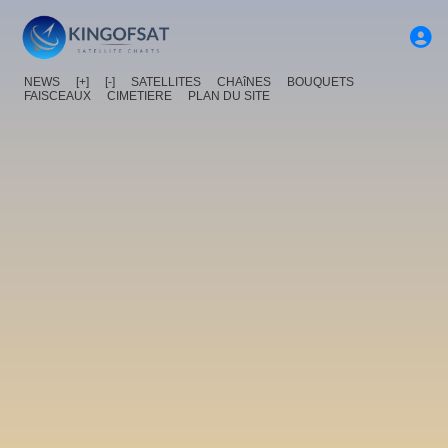
NEWS
[+]
[-]
SATELLITES
CHAîNES
BOUQUETS
FAISCEAUX
CIMETIERE
PLAN DU SITE