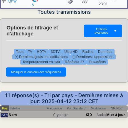
7.0°W
387
23:01
A
Toutes transmissions
Options de filtrage et
Options
▼
d'affichage
avancées
Tous
TV
HDTV
3DTV
Ultra HD
Radios
Données
[+] Derniers ajouts et modifications
[-] Dernières suppressions
Temporairement en clair
Répéteur 27
Flux/débits
11 réponse(s) - Tri par pays - Dernières mises à
jour: 2025-04-12 23:12 CET
Pos
Satellite
Fréquence
Pol
Standard
Modulation
SR/FEC
Nom
Cryptage
SID
Audio
Mise à jour