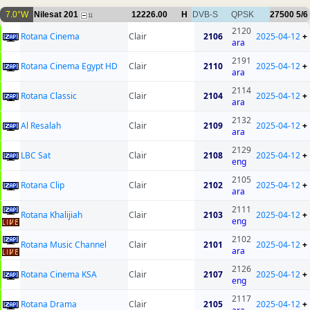
7.0°W
Nilesat 201
12226.00
H
DVB-S
QPSK
27500
5/6
11
2120
Rotana Cinema
Clair
2106
2025-04-12
+
ara
2191
Rotana Cinema Egypt HD
Clair
2110
2025-04-12
+
ara
2114
Rotana Classic
Clair
2104
2025-04-12
+
ara
2132
Al Resalah
Clair
2109
2025-04-12
+
ara
2129
LBC Sat
Clair
2108
2025-04-12
+
eng
2105
Rotana Clip
Clair
2102
2025-04-12
+
ara
2111
Rotana Khalijiah
Clair
2103
2025-04-12
+
eng
2102
Rotana Music Channel
Clair
2101
2025-04-12
+
ara
2126
Rotana Cinema KSA
Clair
2107
2025-04-12
+
eng
2117
Rotana Drama
Clair
2105
2025-04-12
+