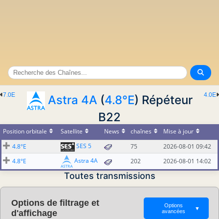
7.0E
4.0E
Astra 4A
(
4.8°E
) Répéteur
B22
Position orbitale
Satellite
News
chaînes
Mise à jour
SES 5
4.8°E
75
2026-08-01 09:42
Astra 4A
4.8°E
202
2026-08-01 14:02
Toutes transmissions
Options de filtrage et
Options
▼
d'affichage
avancées