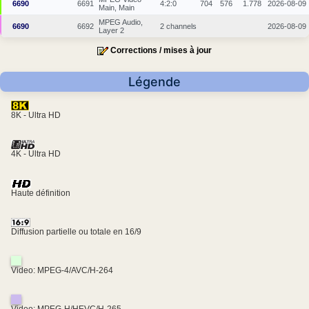
6690
6691
4:2:0
704
576
1.778
2026-08-09
Main, Main
MPEG Audio,
6690
6692
2 channels
2026-08-09
Layer 2
Corrections / mises à jour
Légende
8K - Ultra HD
4K - Ultra HD
Haute définition
Diffusion partielle ou totale en 16/9
Video: MPEG-4/AVC/H-264