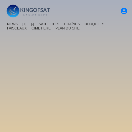
NEWS
[+]
[-]
SATELLITES
CHAîNES
BOUQUETS
FAISCEAUX
CIMETIERE
PLAN DU SITE