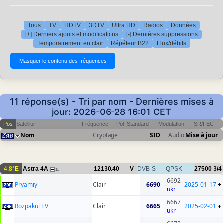
Tous
TV
HDTV
3DTV
Ultra HD
Radios
Données
[+] Derniers ajouts et modifications
[-] Dernières suppressions
Temporairement en clair
Répéteur B22
Flux/débits
11 réponse(s) - Tri par nom - Dernières mises à
jour: 2026-06-28 16:01 CET
Pos
Satellite
Fréquence
Pol
Standard
Modulation
SR/FEC
Nom
Cryptage
SID
Audio
Mise à jour
4.8°E
Astra 4A
12130.40
V
DVB-S
QPSK
27500
3/4
11
6692
Pryamiy
Clair
6690
2025-01-17
+
ukr
6667
Rozpakui TV
Clair
6665
2025-02-01
+
ukr