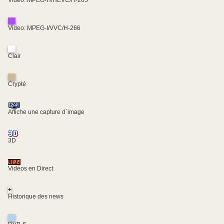
Video: MPEG-H/HEVC/H-265
Video: MPEG-I/VVC/H-266
Clair
Crypté
Affiche une capture d´image
3D
Vidéos en Direct
+
Historique des news