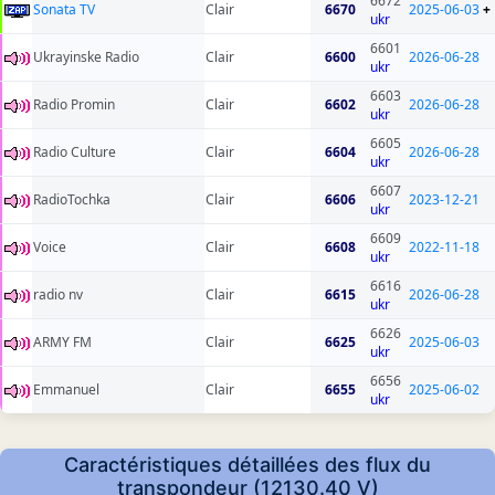
6672
Sonata TV
Clair
6670
2025-06-03
+
ukr
6601
Ukrayinske Radio
Clair
6600
2026-06-28
ukr
6603
Radio Promin
Clair
6602
2026-06-28
ukr
6605
Radio Culture
Clair
6604
2026-06-28
ukr
6607
RadioTochka
Clair
6606
2023-12-21
ukr
6609
Voice
Clair
6608
2022-11-18
ukr
6616
radio nv
Clair
6615
2026-06-28
ukr
6626
ARMY FM
Clair
6625
2025-06-03
ukr
6656
Emmanuel
Clair
6655
2025-06-02
ukr
Caractéristiques détaillées des flux du
transpondeur (12130.40 V)