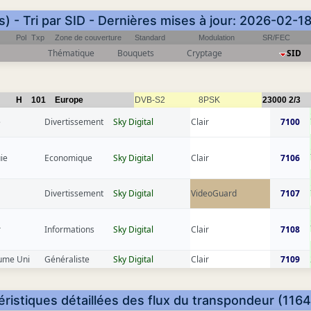
) - Tri par SID - Dernières mises à jour: 2026-02-
Pol
Txp
Zone de couverture
Standard
Modulation
SR/FEC
Thématique
Bouquets
Cryptage
SID
H
101
Europe
DVB-S2
8PSK
23000
2/3
e
Divertissement
Sky Digital
Clair
7100
ie
Economique
Sky Digital
Clair
7106
Divertissement
Sky Digital
VideoGuard
7107
r
Informations
Sky Digital
Clair
7108
ume Uni
Généraliste
Sky Digital
Clair
7109
éristiques détaillées des flux du transpondeur (1164