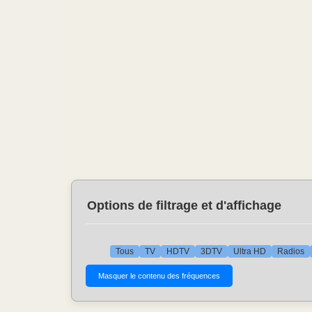
Options de filtrage et d'affichage
Tous
TV
HDTV
3DTV
Ultra HD
Radios