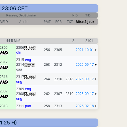
18 23:06 CET
Réseau, Débit binaire
NID
TID
VPID
Audio
PMT
PCR
TXT
Mise à jour
44.5 Mb/s
2
2101
2305
2306
256
2305
2021-10-01
+
chi
2315
eng
2312
2314
263
2312
2025-09-17
+
qaa
2316
2317
264
2316
2318
2025-09-17
+
eng
2309
eng
2307
2308
262
2307
2310
2025-09-17
+
eng
2313
2311
pun
258
2313
2026-02-18
+
1.25 H)