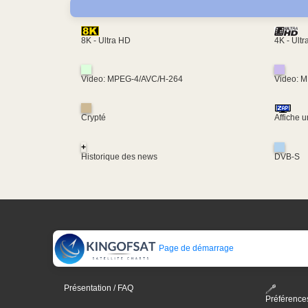
4K - Ult
8K - Ultra HD
Video: MPEG-4/AVC/H-264
Video: 
Crypté
Affiche 
+
Historique des news
DVB-S
Page de démarrage
Présentation / FAQ
Préférence