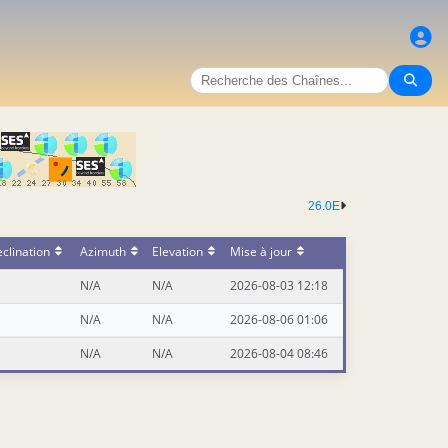
26.0E
clination
Azimuth
Elevation
Mise à jour
N/A
N/A
2026-08-03 12:18
N/A
N/A
2026-08-06 01:06
N/A
N/A
2026-08-04 08:46