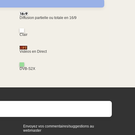
Diffusion partielle ou totale en 16/9
Clair
Vidéos en Direct
DVB-S2X
Envoyez vos commentaires/suggestions au
webmaster