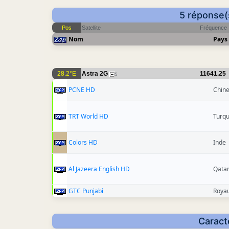
5 réponse(s
Pos
Satellite
Fréquence
Nom
Pays
28.2°E
Astra 2G
11641.25
5
PCNE HD
Chin
TRT World HD
Turqu
Colors HD
Inde
Al Jazeera English HD
Qata
GTC Punjabi
Roya
Caract