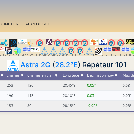
CIMETIERE
PLAN DU SITE
Astra 2G
(
28.2°E
) Répéteur 101
chaînes
Chaines en clair
Longitude
Declination now
Max de
253
130
28.45°E
0.05°
0.08°
196
113
28.18°E
0.05°
0.05°
153
80
28.15°E
-0.02°
0.08°