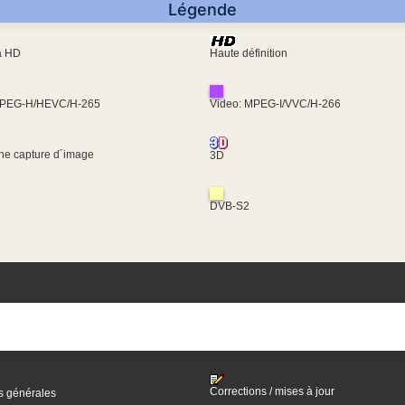
Légende
ra HD
Haute définition
MPEG-H/HEVC/H-265
Video: MPEG-I/VVC/H-266
une capture d´image
3D
DVB-S2
Corrections / mises à jour
s générales