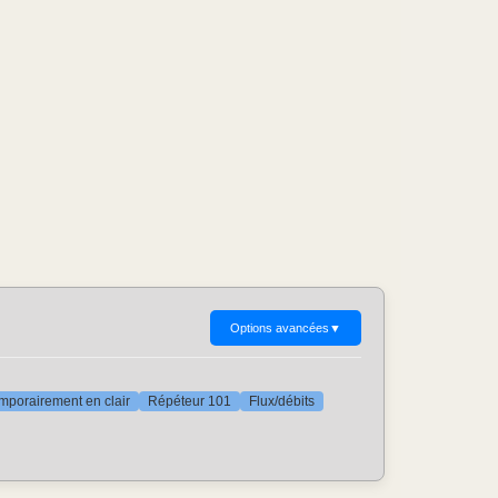
Options avancées
▼
mporairement en clair
Répéteur 101
Flux/débits