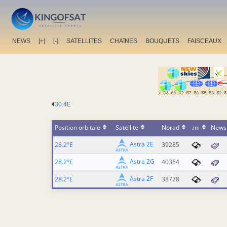
NEWS
[+]
[-]
SATELLITES
CHAîNES
BOUQUETS
FAISCEAUX
30.4E
Position orbitale
Satellite
Norad
.ini
News
Astra 2E
28.2°E
39285
Astra 2G
28.2°E
40364
Astra 2F
28.2°E
38778