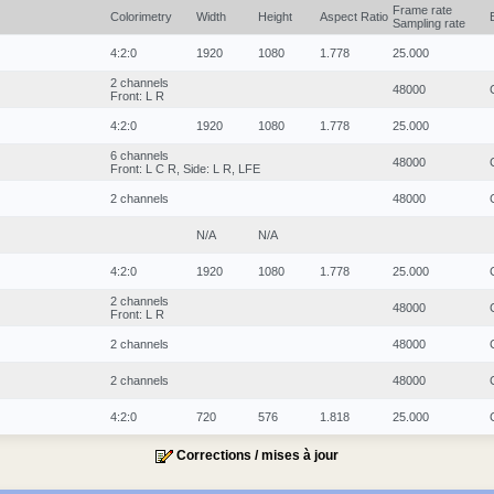
Frame rate
Colorimetry
Width
Height
Aspect Ratio
Sampling rate
4:2:0
1920
1080
1.778
25.000
2 channels
48000
Front: L R
4:2:0
1920
1080
1.778
25.000
6 channels
48000
Front: L C R, Side: L R, LFE
2 channels
48000
N/A
N/A
4:2:0
1920
1080
1.778
25.000
2 channels
48000
Front: L R
2 channels
48000
2 channels
48000
4:2:0
720
576
1.818
25.000
Corrections / mises à jour