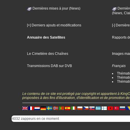
Dernières mises à jour (News)
Dernièr
(News, Clai
[+] Derniers ajouts et modifications
[-] Dernièr
Annuaire des Satellites
Rapports d
Le Cimetière des Chaînes
Images ma
Transmissions DAB sur DVB
Français
Thématiq
Thématiq
Thémati
Le contenu de ce site est protégé par copyright et appartient à Kin
proposées à des fins d'illustration, d'identification et de promotion
4032 zappeurs en ce moment