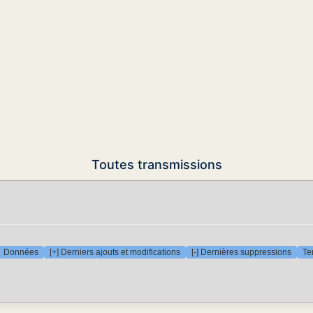
Toutes transmissions
Données
[+] Derniers ajouts et modifications
[-] Dernières suppressions
Te