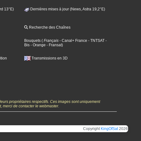
rd 13°E)
Dernières mises à jour (News, Astra 19,2°E)
Recherche des Chaînes
Bouquets
(
Français
- Canal+ France
- TNTSAT
-
Bis
- Orange
- Fransat
)
tion
Transmissions en 3D
 leurs propriétaires respectifs. Ces images sont uniquement
ht, merci de contacter le webmaster.
Copyright
KingOfSat
2026