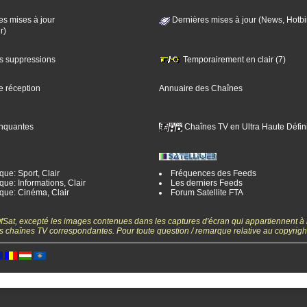
es mises à jour
Dernières mises à jour (News, Hotbi
r)
es suppressions
Temporairement en clair (7)
e réception
Annuaire des Chaînes
nquantes
Chaînes TV en Ultra Haute Défini
ue: Sport, Clair
Fréquences des Feeds
ue: Informations, Clair
Les derniers Feeds
que: Cinéma, Clair
Forum Satellite FTA
gOfSat, excepté les images contenues dans les captures d'écran qui appartiennent à
 des chaînes TV correspondantes. Pour toute question / remarque relative au copyrig