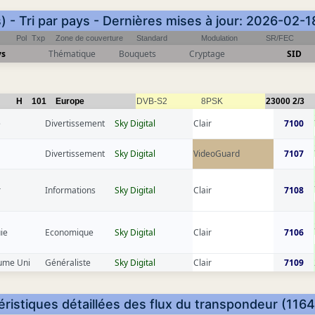
) - Tri par pays - Dernières mises à jour: 2026-02-
Pol
Txp
Zone de couverture
Standard
Modulation
SR/FEC
ys
Thématique
Bouquets
Cryptage
SID
H
101
Europe
DVB-S2
8PSK
23000
2/3
e
Divertissement
Sky Digital
Clair
7100
Divertissement
Sky Digital
VideoGuard
7107
r
Informations
Sky Digital
Clair
7108
ie
Economique
Sky Digital
Clair
7106
ume Uni
Généraliste
Sky Digital
Clair
7109
éristiques détaillées des flux du transpondeur (1164