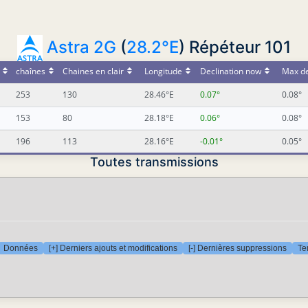
Astra 2G
(
28.2°E
) Répéteur 101
chaînes
Chaines en clair
Longitude
Declination now
Max de
253
130
28.46°E
0.07°
0.08°
153
80
28.18°E
0.06°
0.08°
196
113
28.16°E
-0.01°
0.05°
Toutes transmissions
Données
[+] Derniers ajouts et modifications
[-] Dernières suppressions
Te