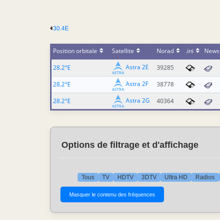
30.4E
Position orbitale
Satellite
Norad
.ini
News
Astra 2E
28.2°E
39285
Astra 2F
28.2°E
38778
Astra 2G
28.2°E
40364
Options de filtrage et d'affichage
Tous
TV
HDTV
3DTV
Ultra HD
Radios