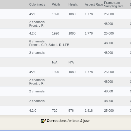
Frame rate
Colorimetry
Width
Height
Aspect Ratio
Sampling rate
4:2:0
1920
1080
1.778
25.000
2 channels
48000
Front: L R
4:2:0
1920
1080
1.778
25.000
6 channels
48000
Front: L C R, Side: L R, LFE
2 channels
48000
N/A
N/A
4:2:0
1920
1080
1.778
25.000
2 channels
48000
Front: L R
2 channels
48000
2 channels
48000
4:2:0
720
576
1.818
25.000
Corrections / mises à jour