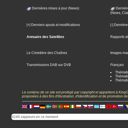
Dernières mises à jour (News)
Dernièr
(News, Clai
[+] Derniers ajouts et modifications
[-] Dernièr
Annuaire des Satellites
Rapports d
Le Cimetière des Chaînes
Images ma
Transmissions DAB sur DVB
Français
Thématiq
Thématiq
Thémati
Le contenu de ce site est protégé par copyright et appartient à Kin
proposées à des fins d'illustration, d'identification et de promotion
4249 zappeurs en ce moment