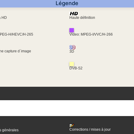
Légende
ra HD
Haute définition
MPEG-H/HEVC/H-265
Video: MPEG-I/VVC/H-266
une capture d´image
3D
DVB-S2
Corrections / mises à jour
s générales