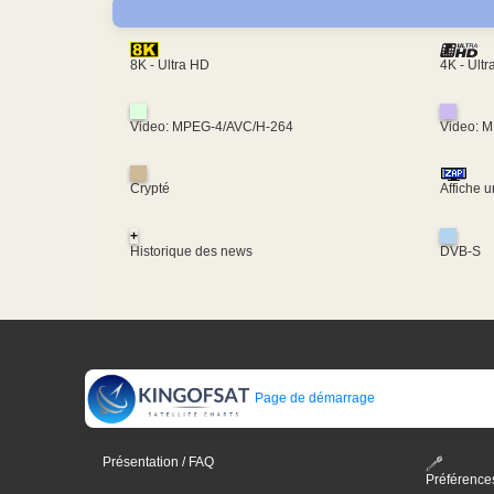
4K - Ult
8K - Ultra HD
Video: MPEG-4/AVC/H-264
Video: 
Crypté
Affiche 
+
Historique des news
DVB-S
Page de démarrage
Présentation / FAQ
Préférence