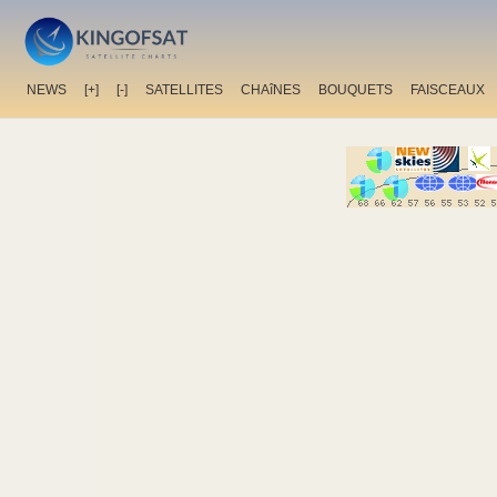
NEWS
[+]
[-]
SATELLITES
CHAîNES
BOUQUETS
FAISCEAUX