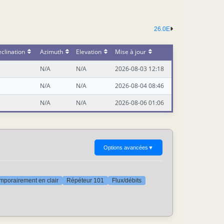
26.0E
clination
Azimuth
Elevation
Mise à jour
N/A
N/A
2026-08-03 12:18
N/A
N/A
2026-08-04 08:46
N/A
N/A
2026-08-06 01:06
Options avancées
▼
mporairement en clair
Répéteur 101
Flux/débits