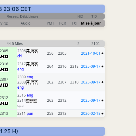
18 23:06 CET
Réseau, Débit binaire
NID
TID
VPID
Audio
PMT
PCR
TXT
Mise à jour
44.5 Mb/s
2
2101
2305
2306
256
2305
2021-10-01
+
chi
2316
2317
264
2316
2318
2025-09-17
+
eng
2309
eng
2307
2308
262
2307
2310
2025-09-17
+
eng
2315
eng
2312
2314
263
2312
2025-09-17
+
qaa
2313
2311
pun
258
2313
2026-02-18
+
1.25 H)