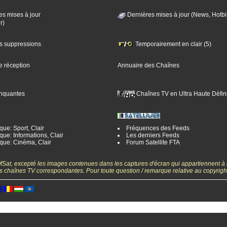
es mises à jour
Dernières mises à jour (News, Hotbi
r)
es suppressions
Temporairement en clair (5)
e réception
Annuaire des Chaînes
nquantes
Chaînes TV en Ultra Haute Défini
ue: Sport, Clair
Fréquences des Feeds
ue: Informations, Clair
Les derniers Feeds
que: Cinéma, Clair
Forum Satellite FTA
gOfSat, excepté les images contenues dans les captures d'écran qui appartiennent à
 des chaînes TV correspondantes. Pour toute question / remarque relative au copyrig