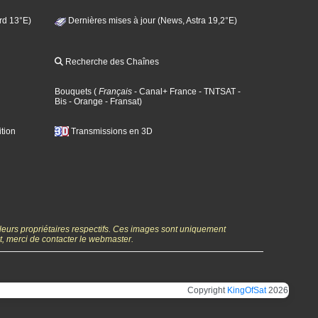
rd 13°E)
Dernières mises à jour (News, Astra 19,2°E)
Recherche des Chaînes
Bouquets
(
Français
- Canal+ France
- TNTSAT
-
Bis
- Orange
- Fransat
)
tion
Transmissions en 3D
 leurs propriétaires respectifs. Ces images sont uniquement
ht, merci de contacter le webmaster.
Copyright
KingOfSat
2026