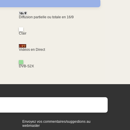
Diffusion partielle ou totale en 16/9
Clair
Vidéos en Direct
DVB-S2X
Envoyez vos commentaires/suggestions au
webmaster