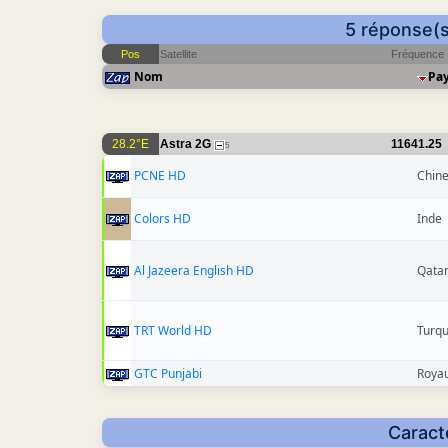
5 réponse(s
Pos
Satellite
Fréquence
Nom
Pa
28.2°E
Astra 2G
11641.25
5
PCNE HD
Chin
Colors HD
Inde
Al Jazeera English HD
Qata
TRT World HD
Turqu
GTC Punjabi
Roya
Caract