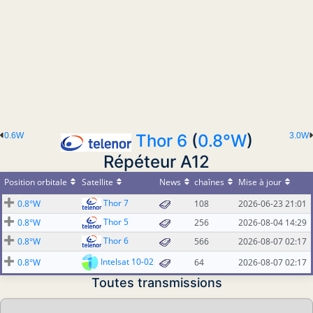
0.6W
Thor 6
(
0.8°W
)
3.0W
Répéteur A12
Position orbitale
Satellite
News
chaînes
Mise à jour
Thor 7
0.8°W
108
2026-06-23 21:01
Thor 5
0.8°W
256
2026-08-04 14:29
Thor 6
0.8°W
566
2026-08-07 02:17
Intelsat 10-02
0.8°W
64
2026-08-07 02:17
Toutes transmissions