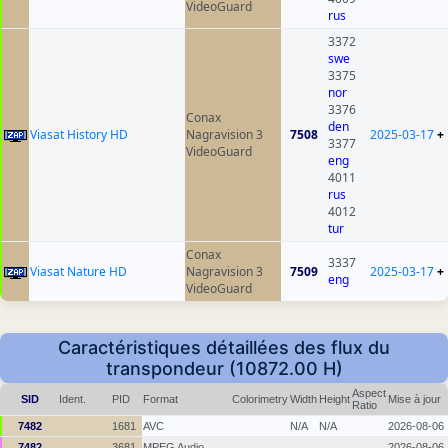
VideoGuard
rus
3372
swe
3375
nor
3376
Conax
den
Viasat History HD
Nagravision 3
7508
2025-03-17
+
3377
VideoGuard
eng
4011
rus
4012
tur
Conax
3337
Viasat Nature HD
Nagravision 3
7509
2025-03-17
+
eng
VideoGuard
Caractéristiques détaillées des flux du
transpondeur (10872.00 H)
Aspect
SID
Ident.
PID
Format
Colorimetry
Width
Height
Mise à jour
Ratio
7482
1681
AVC
N/A
N/A
2026-08-06
7482
3681
MPEG Audio
2026-08-06