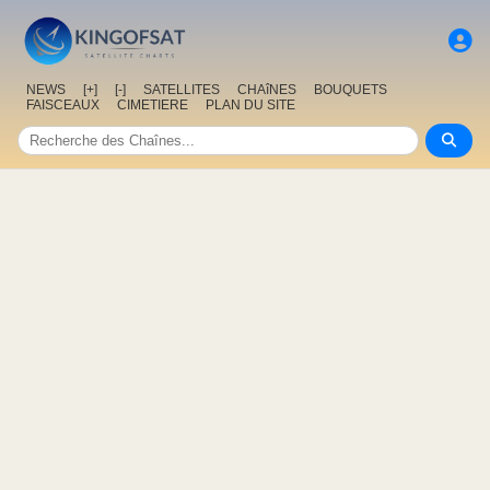
NEWS
[+]
[-]
SATELLITES
CHAîNES
BOUQUETS
FAISCEAUX
CIMETIERE
PLAN DU SITE