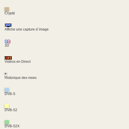
Crypté
Affiche une capture d´image
3D
Vidéos en Direct
+
Historique des news
DVB-S
DVB-S2
DVB-S2X