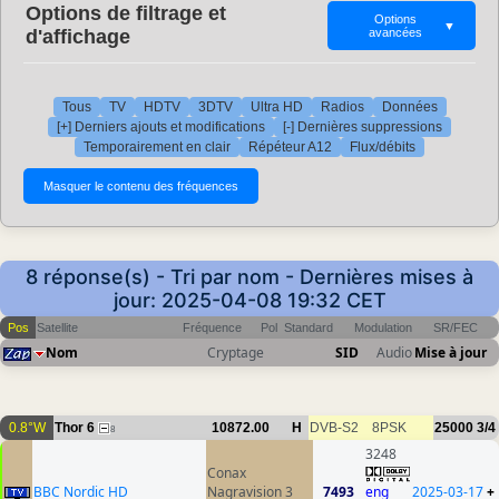
Options de filtrage et
Options
▼
d'affichage
avancées
Tous
TV
HDTV
3DTV
Ultra HD
Radios
Données
[+] Derniers ajouts et modifications
[-] Dernières suppressions
Temporairement en clair
Répéteur A12
Flux/débits
8 réponse(s) - Tri par nom - Dernières mises à
jour: 2025-04-08 19:32 CET
Pos
Satellite
Fréquence
Pol
Standard
Modulation
SR/FEC
Nom
Cryptage
SID
Audio
Mise à jour
0.8°W
Thor 6
10872.00
H
DVB-S2
8PSK
25000
3/4
8
3248
Conax
BBC Nordic HD
Nagravision 3
7493
eng
2025-03-17
+