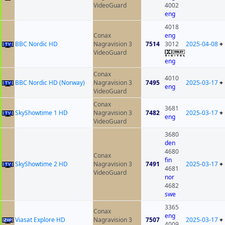
VideoGuard
4002
eng
4018
Conax
eng
BBC Nordic HD
Nagravision 3
7514
3012
2025-04-08
+
VideoGuard
eng
Conax
4010
BBC Nordic HD (Norway)
Nagravision 3
7495
2025-03-17
+
eng
VideoGuard
Conax
3681
SkyShowtime 1 HD
Nagravision 3
7482
2025-03-17
+
eng
VideoGuard
3680
den
4680
Conax
fin
SkyShowtime 2 HD
Nagravision 3
7491
2025-03-17
+
4681
VideoGuard
nor
4682
swe
3365
Conax
eng
Viasat Explore HD
Nagravision 3
7507
2025-03-17
+
4009