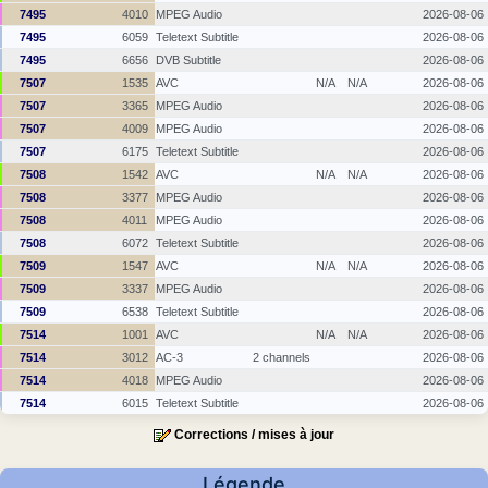
7495
4010
MPEG Audio
2026-08-06
7495
6059
Teletext Subtitle
2026-08-06
7495
6656
DVB Subtitle
2026-08-06
7507
1535
AVC
N/A
N/A
2026-08-06
7507
3365
MPEG Audio
2026-08-06
7507
4009
MPEG Audio
2026-08-06
7507
6175
Teletext Subtitle
2026-08-06
7508
1542
AVC
N/A
N/A
2026-08-06
7508
3377
MPEG Audio
2026-08-06
7508
4011
MPEG Audio
2026-08-06
7508
6072
Teletext Subtitle
2026-08-06
7509
1547
AVC
N/A
N/A
2026-08-06
7509
3337
MPEG Audio
2026-08-06
7509
6538
Teletext Subtitle
2026-08-06
7514
1001
AVC
N/A
N/A
2026-08-06
7514
3012
AC-3
2 channels
2026-08-06
7514
4018
MPEG Audio
2026-08-06
7514
6015
Teletext Subtitle
2026-08-06
Corrections / mises à jour
Légende