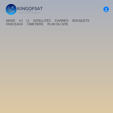
NEWS
[+]
[-]
SATELLITES
CHAîNES
BOUQUETS
FAISCEAUX
CIMETIERE
PLAN DU SITE