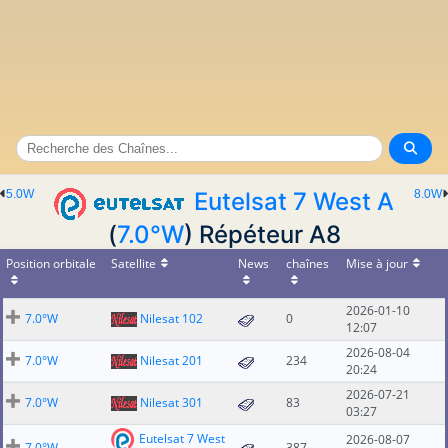
5.0W
Eutelsat 7 West A
8.0W
(
7.0°W
) Répéteur A8
Position orbitale
Satellite
News
chaînes
Mise à jour
2026-01-10
7.0°W
Nilesat 102
0
12:07
2026-08-04
7.0°W
Nilesat 201
234
20:24
2026-07-21
7.0°W
Nilesat 301
83
03:27
Eutelsat 7 West
2026-08-07
7.0°W
387