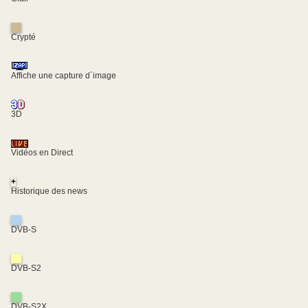
Crypté
Affiche une capture d´image
3D
Vidéos en Direct
+
Historique des news
DVB-S
DVB-S2
DVB-S2X