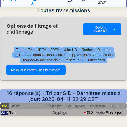
23:01
A
Toutes transmissions
Options de filtrage et
Options
▼
d'affichage
avancées
Tous
TV
HDTV
3DTV
Ultra HD
Radios
Données
[+] Derniers ajouts et modifications
[-] Dernières suppressions
Temporairement en clair
Répéteur A8
Flux/débits
16 réponse(s) - Tri par SID - Dernières mises à
jour: 2026-04-11 22:29 CET
Pos
Satellite
Fréquence
Pol
Standard
Modulation
SR/FEC
Nom
Cryptage
SID
Audio
Mise à jour