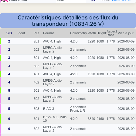
Caractéristiques détaillées des flux du
transpondeur (10834.26 V)
Aspect
SID
Ident.
PID
Format
Colorimetry
Width
Height
Mise à jour
Ratio
2
201
AVC 4, High
4:2:0
1920
1080
1.778
2026-08-09
MPEG Audio,
2
202
2 channels
2026-08-09
Layer 2
3
301
AVC 4, High
4:2:0
1920
1080
1.778
2026-08-09
MPEG Audio,
3
302
2 channels
2026-08-09
Layer 2
4
401
AVC 4, High
4:2:0
1920
1080
1.778
2026-08-09
MPEG Audio,
4
402
2 channels
2026-08-09
Layer 2
5
501
AVC 4, High
4:2:0
1920
1080
1.778
2026-08-09
MPEG Audio,
5
502
2 channels
2026-08-09
Layer 2
2 channels
5
503
E-AC-3
2026-08-09
Front: L R
HEVC 5.1, Main
6
601
4:2:0
3840
2160
1.778
2026-08-09
10
MPEG Audio,
6
602
2 channels
2026-08-09
Layer 2