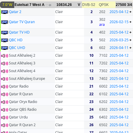
7.0°W
Eutelsat 7 West A
10834.26
V
DVB-S2
QPSK
27500
3/4
16
Qatar 2
Clair
2
202
2025-04-12
+
302
Qatar TV Quran
Clair
3
2026-02-15
+
ara
Qatar TV HD
Clair
4
402
2025-04-12
+
QBC HD
Clair
5
502
2026-03-25
+
QBC UHD
Clair
6
602
2026-04-11
+
Sout Alkhaleej 2
Clair
10
7102
2025-04-12
Sout Alkhaleej 3
Clair
11
7202
2025-04-12
Sout Alkhaleej 4
Clair
12
7302
2025-04-12
Sout Alkhaleej Europe
Clair
13
7402
2025-04-12
Qatar Radio
Clair
21
6002
2025-04-12
Qatar R Quran
Clair
22
6102
2025-04-12
Qatar Oryx Radio
Clair
23
6202
2025-04-12
Qatar QBS Radio
Clair
24
6302
2025-04-12
Qatar Urdu
Clair
25
6402
2025-04-12
Qatar R Quran 2
Clair
26
6502
2025-04-12
Hola Qatar
Clair
27
6602
2025-04-12