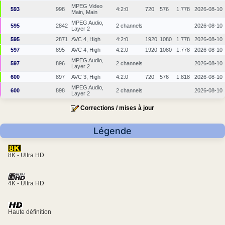
MPEG Video
593
998
4:2:0
720
576
1.778
2026-08-10
Main, Main
MPEG Audio,
595
2842
2 channels
2026-08-10
Layer 2
595
2871
AVC 4, High
4:2:0
1920
1080
1.778
2026-08-10
597
895
AVC 4, High
4:2:0
1920
1080
1.778
2026-08-10
MPEG Audio,
597
896
2 channels
2026-08-10
Layer 2
600
897
AVC 3, High
4:2:0
720
576
1.818
2026-08-10
MPEG Audio,
600
898
2 channels
2026-08-10
Layer 2
Corrections / mises à jour
Légende
8K - Ultra HD
4K - Ultra HD
Haute définition