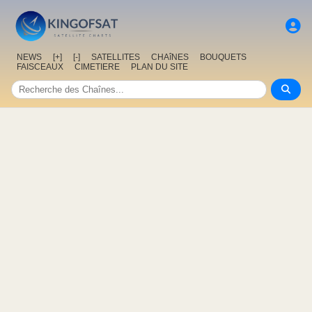
NEWS
[+]
[-]
SATELLITES
CHAîNES
BOUQUETS
FAISCEAUX
CIMETIERE
PLAN DU SITE