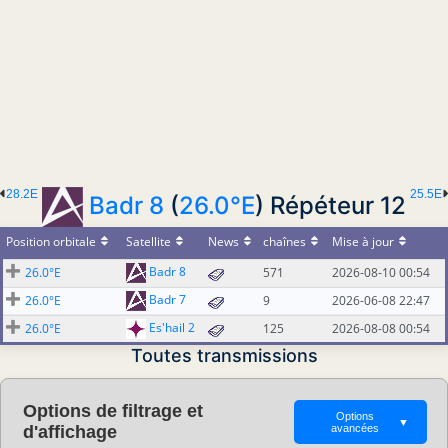
28.2E
25.5E
Badr 8
(
26.0°E
) Répéteur 12
Position orbitale
Satellite
News
chaînes
Mise à jour
Badr 8
26.0°E
571
2026-08-10 00:54
Badr 7
26.0°E
9
2026-06-08 22:47
Es'hail 2
26.0°E
125
2026-08-08 00:54
Toutes transmissions
Options de filtrage et
Options
▼
d'affichage
avancées