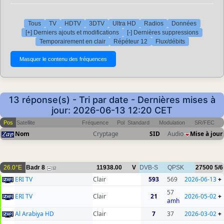
Tous
TV
HDTV
3DTV
Ultra HD
Radios
Données
[+] Derniers ajouts et modifications
[-] Dernières suppressions
Temporairement en clair
Répéteur 12
Flux/débits
13 réponse(s) - Tri par date - Dernières mises à
jour: 2026-06-13 12:20 CET
Pos
Satellite
Fréquence
Pol
Standard
Modulation
SR/FEC
Nom
Cryptage
SID
Audio
Mise à jour
26.0°E
Badr 8
11938.00
V
DVB-S
QPSK
27500
5/6
12
ERI TV
Clair
593
569
2026-06-13
+
57
ERI TV
Clair
21
2026-05-02
+
amh
Al Arabiya HD
Clair
7
37
2026-03-02
+