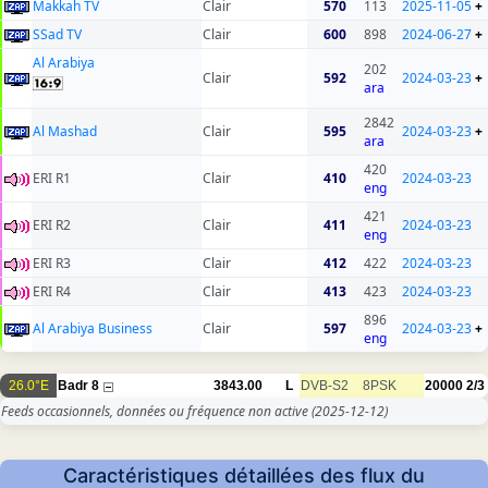
Makkah TV
Clair
570
113
2025-11-05
+
SSad TV
Clair
600
898
2024-06-27
+
Al Arabiya
202
Clair
592
2024-03-23
+
ara
2842
Al Mashad
Clair
595
2024-03-23
+
ara
420
ERI R1
Clair
410
2024-03-23
eng
421
ERI R2
Clair
411
2024-03-23
eng
ERI R3
Clair
412
422
2024-03-23
ERI R4
Clair
413
423
2024-03-23
896
Al Arabiya Business
Clair
597
2024-03-23
+
eng
26.0°E
Badr 8
3843.00
L
DVB-S2
8PSK
20000
2/3
Feeds occasionnels, données ou fréquence non active
(2025-12-12)
Caractéristiques détaillées des flux du