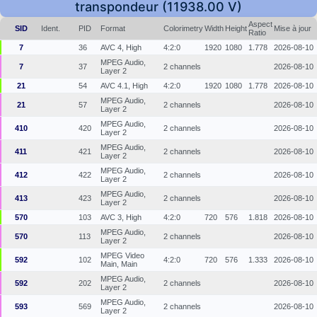
transpondeur (11938.00 V)
Aspect
SID
Ident.
PID
Format
Colorimetry
Width
Height
Mise à jour
Ratio
7
36
AVC 4, High
4:2:0
1920
1080
1.778
2026-08-10
MPEG Audio,
7
37
2 channels
2026-08-10
Layer 2
21
54
AVC 4.1, High
4:2:0
1920
1080
1.778
2026-08-10
MPEG Audio,
21
57
2 channels
2026-08-10
Layer 2
MPEG Audio,
410
420
2 channels
2026-08-10
Layer 2
MPEG Audio,
411
421
2 channels
2026-08-10
Layer 2
MPEG Audio,
412
422
2 channels
2026-08-10
Layer 2
MPEG Audio,
413
423
2 channels
2026-08-10
Layer 2
570
103
AVC 3, High
4:2:0
720
576
1.818
2026-08-10
MPEG Audio,
570
113
2 channels
2026-08-10
Layer 2
MPEG Video
592
102
4:2:0
720
576
1.333
2026-08-10
Main, Main
MPEG Audio,
592
202
2 channels
2026-08-10
Layer 2
MPEG Audio,
593
569
2 channels
2026-08-10
Layer 2