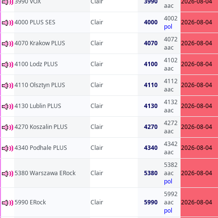
3990 VOX
Clair
3990
2026-08-04
aac
4002
4000 PLUS SES
Clair
4000
2026-08-04
pol
4072
4070 Krakow PLUS
Clair
4070
2026-08-04
aac
4102
4100 Lodz PLUS
Clair
4100
2026-08-04
aac
4112
4110 Olsztyn PLUS
Clair
4110
2026-08-04
aac
4132
4130 Lublin PLUS
Clair
4130
2026-08-04
aac
4272
4270 Koszalin PLUS
Clair
4270
2026-08-04
aac
4342
4340 Podhale PLUS
Clair
4340
2026-08-04
aac
5382
5380 Warszawa ERock
Clair
5380
aac
2026-08-04
pol
5992
5990 ERock
Clair
5990
aac
2026-08-04
pol