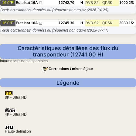
16.0°E
Eutelsat 16A
12742.70
H
DVB-S2
QPSK
1000
2/3
Feeds occasionnels, données ou fréquence non active
(2026-04-25)
16.0°E
Eutelsat 16A
12745.30
H
DVB-S2
QPSK
2089
1/2
Feeds occasionnels, données ou fréquence non active
(2023-07-11)
Caractéristiques détaillées des flux du
transpondeur (12741.00 H)
Informations non disponibles
Corrections / mises à jour
Légende
8K - Ultra HD
4K - Ultra HD
Haute définition