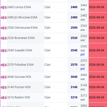
2462
2460 Lomza ESKA
Clair
2460
2026-08-04
aac
2482
2480 JG-Wroclaw ESKA
Clair
2480
2026-08-04
aac
2502
2500 Ostrzeszow ESKA
Clair
2500
2026-08-04
aac
2522
2520 Braniewo ESKA
Clair
2520
2026-08-04
aac
2542
2540 Suwalki ESKA
Clair
2540
aac
2026-08-04
pol
2572
2570 Poludnie ESKA
Clair
2570
aac
2026-08-04
pol
3042
3040 Gorzow VOX
Clair
3040
2026-08-04
aac
3142
3140 Poznan VOX
Clair
3140
2026-08-04
aac
3212
3210 Radom VOX
Clair
3210
2026-08-04
aac
3992