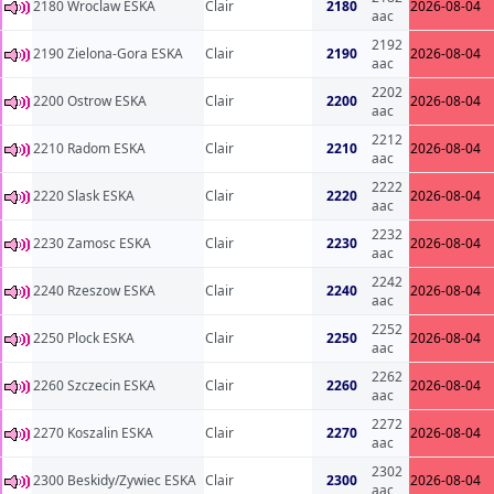
2180 Wroclaw ESKA
Clair
2180
2026-08-04
aac
2192
2190 Zielona-Gora ESKA
Clair
2190
2026-08-04
aac
2202
2200 Ostrow ESKA
Clair
2200
2026-08-04
aac
2212
2210 Radom ESKA
Clair
2210
2026-08-04
aac
2222
2220 Slask ESKA
Clair
2220
2026-08-04
aac
2232
2230 Zamosc ESKA
Clair
2230
2026-08-04
aac
2242
2240 Rzeszow ESKA
Clair
2240
2026-08-04
aac
2252
2250 Plock ESKA
Clair
2250
2026-08-04
aac
2262
2260 Szczecin ESKA
Clair
2260
2026-08-04
aac
2272
2270 Koszalin ESKA
Clair
2270
2026-08-04
aac
2302
2300 Beskidy/Zywiec ESKA
Clair
2300
2026-08-04
aac