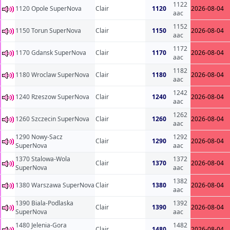
1122
1120 Opole SuperNova
Clair
1120
2026-08-04
aac
1152
1150 Torun SuperNova
Clair
1150
2026-08-04
aac
1172
1170 Gdansk SuperNova
Clair
1170
2026-08-04
aac
1182
1180 Wroclaw SuperNova
Clair
1180
2026-08-04
aac
1242
1240 Rzeszow SuperNova
Clair
1240
2026-08-04
aac
1262
1260 Szczecin SuperNova
Clair
1260
2026-08-04
aac
1290 Nowy-Sacz
1292
Clair
1290
2026-08-04
SuperNova
aac
1370 Stalowa-Wola
1372
Clair
1370
2026-08-04
SuperNova
aac
1382
1380 Warszawa SuperNova
Clair
1380
2026-08-04
aac
1390 Biala-Podlaska
1392
Clair
1390
2026-08-04
SuperNova
aac
1480 Jelenia-Gora
1482
Clair
1480
2026-08-04