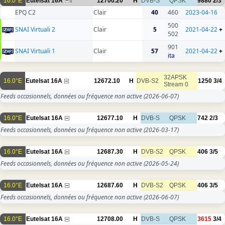
16.0°E
Eutelsat 16A
12700.20
H
DVB-S
QPSK
9880
2/3
8
EPQ C2
Clair
40
460
2023-04-16
500
SNAI Virtuali 2
Clair
5
2021-04-22
+
502
901
SNAI Virtuali 1
Clair
57
2021-04-22
+
ita
32APSK
16.0°E
Eutelsat 16A
12672.10
H
DVB-S2
1250
3/4
Stream 0
Feeds occasionnels, données ou fréquence non active
(2026-06-07)
16.0°E
Eutelsat 16A
12677.10
H
DVB-S
QPSK
742
2/3
Feeds occasionnels, données ou fréquence non active
(2026-03-17)
16.0°E
Eutelsat 16A
12687.30
H
DVB-S2
QPSK
406
3/5
Feeds occasionnels, données ou fréquence non active
(2026-05-24)
16.0°E
Eutelsat 16A
12687.60
H
DVB-S2
QPSK
406
3/5
Feeds occasionnels, données ou fréquence non active
(2026-06-07)
16.0°E
Eutelsat 16A
12708.00
H
DVB-S
QPSK
3615
3/4