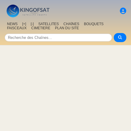
NEWS
[+]
[-]
SATELLITES
CHAîNES
BOUQUETS
FAISCEAUX
CIMETIERE
PLAN DU SITE