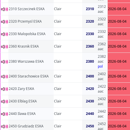
2312
2310 Szczecinek ESKA
Clair
2310
2026-08-04
aac
2322
2320 Przemysl ESKA
Clair
2320
2026-08-04
aac
2332
2330 Malopolska ESKA
Clair
2330
2026-08-04
aac
2362
2360 Krasnik ESKA
Clair
2360
2026-08-04
aac
2382
2380 Warszawa ESKA
Clair
2380
aac
2026-08-04
pol
2402
2400 Starachowice ESKA
Clair
2400
2026-08-04
aac
2422
2420 Zary ESKA
Clair
2420
2026-08-04
aac
2432
2430 Elblag ESKA
Clair
2430
2026-08-04
aac
2442
2440 Ilawa ESKA
Clair
2440
2026-08-04
aac
2452
2450 Grudziadz ESKA
Clair
2450
2026-08-04
aac