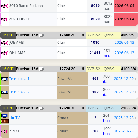
8012
8010 Radio Rodzina
Clair
8010
2026-08-04
aac
8022
8020 Emaus
Clair
8020
2026-08-04
aac
16.0°E
Eutelsat 16A
12688.20
H
DVB-S2
QPSK
406
3/5
2
JOE AMS
Clair
1010
2026-06-13
101
QNL AMS
Clair
21411
2026-06-13
ned
16.0°E
Eutelsat 16A
12724.20
H
DVB-S2
QPSK
4100
3/4
2
700
Teleippica 1
PowerVu
101
2025-12-29
+
ita
800
Teleippica 2
PowerVu
102
2025-12-29
+
ita
16.0°E
Eutelsat 16A
12690.30
H
DVB-S
QPSK
2963
3/4
2
201
Hir TV
Conax
2
2025-12-23
+
hun
1001
hirFM
Conax
10
2025-12-23
hun