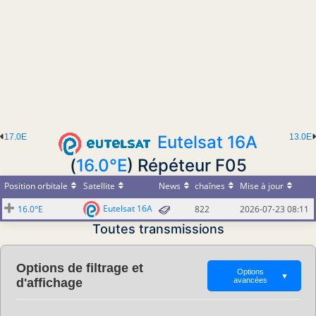
17.0E
Eutelsat 16A
13.0E
(
16.0°E
) Répéteur F05
Position orbitale
Satellite
News
chaînes
Mise à jour
Eutelsat 16A
16.0°E
822
2026-07-23 08:11
Toutes transmissions
Options de filtrage et
Options
▼
d'affichage
avancées