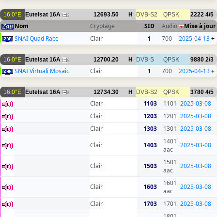
16.0°E
Eutelsat 16A
12693.50
H
DVB-S2
QPSK
2222
4/5
2
Nom
Cryptage
SID
Audio
Mise à jour
SNAI Quad Race
Clair
1
700
2025-04-13
+
16.0°E
Eutelsat 16A
12700.20
H
DVB-S
QPSK
9880
2/3
8
SNAI Virtuali Mosaic
Clair
1
700
2025-04-13
+
16.0°E
Eutelsat 16A
12734.30
H
DVB-S2
QPSK
3780
4/5
8
Clair
1103
1101
2025-03-08
Clair
1203
1201
2025-03-08
Clair
1303
1301
2025-03-08
1401
Clair
1403
2025-03-08
aac
1501
Clair
1503
2025-03-08
aac
1601
Clair
1603
2025-03-08
aac
Clair
1703
1701
2025-03-08
1801