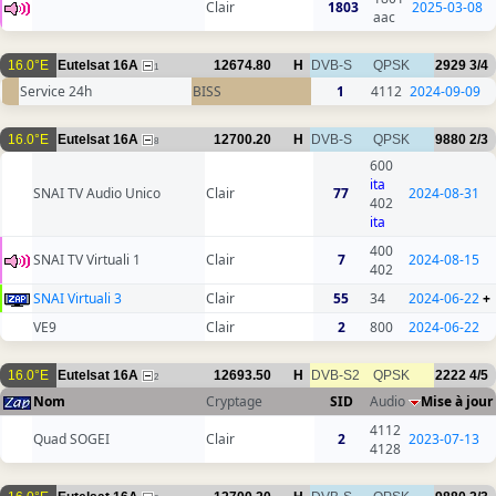
Clair
1803
2025-03-08
aac
16.0°E
Eutelsat 16A
12674.80
H
DVB-S
QPSK
2929
3/4
1
Service 24h
BISS
1
4112
2024-09-09
16.0°E
Eutelsat 16A
12700.20
H
DVB-S
QPSK
9880
2/3
8
600
ita
SNAI TV Audio Unico
Clair
77
2024-08-31
402
ita
400
SNAI TV Virtuali 1
Clair
7
2024-08-15
402
SNAI Virtuali 3
Clair
55
34
2024-06-22
+
VE9
Clair
2
800
2024-06-22
16.0°E
Eutelsat 16A
12693.50
H
DVB-S2
QPSK
2222
4/5
2
Nom
Cryptage
SID
Audio
Mise à jour
4112
Quad SOGEI
Clair
2
2023-07-13
4128