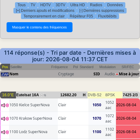
Tous
TV
HDTV
3DTV
Ultra HD
Radios
Données
[+] Derniers ajouts et modifications
[-] Dernières suppressions
Temporairement en clair
Répéteur F05
Flux/débits
114 réponse(s) - Tri par date - Dernières mises à
jour: 2026-08-04 11:37 CET
Pos
Satellite
Fréquence
Pol
Standard
Modulation
SR/FEC
Nom
Cryptage
SID
Audio
Mise à jour
16.0°E
Eutelsat 16A
12682.20
H
DVB-S2
8PSK
7425
2/3
76
1052
1050 Kielce SuperNova
Clair
1050
2026-08-04
aac
1072
1070 Krakow SuperNova
Clair
1070
2026-08-04
aac
1102
1100 Lodz SuperNova
Clair
1100
2026-08-04
aac