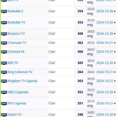
eng
3543
Bukedde 2
Clair
354
2024-12-26
+
eng
3533
Bukedde TV
Clair
353
2024-12-26
+
eng
3683
Bunyoro TV
Clair
368
2024-12-26
+
eng
Chamuka TV
Clair
362
3623
2024-10-21
+
3603
Channel 44
Clair
360
2024-10-21
+
eng
3653
KBS TV
Clair
365
2024-12-26
+
eng
King Solomon TV
Clair
364
3643
2024-10-21
+
3633
Kingdom TV Uganda
Clair
363
2024-10-21
+
eng
3523
NBS (Uganda)
Clair
352
2024-12-26
+
eng
3513
NTV Uganda
Clair
351
2024-10-21
+
eng
3483
Salam TV
Clair
348
2024-12-26
+
eng