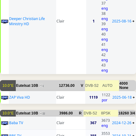
37
eng
38
Deeper Christian Life
eng
Clair
1
2025-08-16
+
Ministry HD
39
eng
40
eng
41
eng
42
eng
43
eng
4000
10.0°E
Eutelsat 10B
12736.00
V
DVB-S2
AUTO
1
None
1122
ZAP Viva HD
Clair
1119
2025-06-18
+
por
10.0°E
Eutelsat 10B
3986.00
R
DVB-S2
8PSK
18260
3/4
22
3673
Baba TV
Clair
367
2024-12-26
+
eng
3553
BBS TV
Clair
355
2024-10-21
+