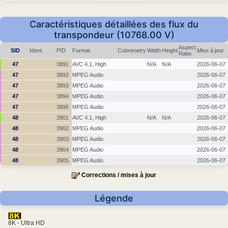
Caractéristiques détaillées des flux du
transpondeur (10768.00 V)
Aspect
SID
Ident.
PID
Format
Colorimetry
Width
Height
Mise à jour
Ratio
47
3891
AVC 4.1, High
N/A
N/A
2026-06-07
47
3892
MPEG Audio
2026-06-07
47
3893
MPEG Audio
2026-06-07
47
3894
MPEG Audio
2026-06-07
47
3895
MPEG Audio
2026-06-07
48
3901
AVC 4.1, High
N/A
N/A
2026-06-07
48
3902
MPEG Audio
2026-06-07
48
3903
MPEG Audio
2026-06-07
48
3904
MPEG Audio
2026-06-07
48
3905
MPEG Audio
2026-06-07
Corrections / mises à jour
Légende
8K - Ultra HD