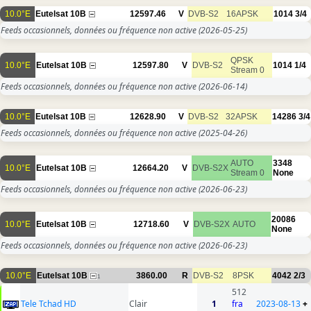
10.0°E
Eutelsat 10B
12597.46
V
DVB-S2
16APSK
1014
3/4
Feeds occasionnels, données ou fréquence non active
(2026-05-25)
QPSK
10.0°E
Eutelsat 10B
12597.80
V
DVB-S2
1014
1/4
Stream 0
Feeds occasionnels, données ou fréquence non active
(2026-06-14)
10.0°E
Eutelsat 10B
12628.90
V
DVB-S2
32APSK
14286
3/4
Feeds occasionnels, données ou fréquence non active
(2025-04-26)
AUTO
3348
10.0°E
Eutelsat 10B
12664.20
V
DVB-S2X
Stream 0
None
Feeds occasionnels, données ou fréquence non active
(2026-06-23)
20086
10.0°E
Eutelsat 10B
12718.60
V
DVB-S2X
AUTO
None
Feeds occasionnels, données ou fréquence non active
(2026-06-23)
10.0°E
Eutelsat 10B
3860.00
R
DVB-S2
8PSK
4042
2/3
1
512
Tele Tchad HD
Clair
1
fra
2023-08-13
+