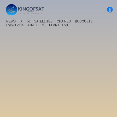
NEWS
[+]
[-]
SATELLITES
CHAîNES
BOUQUETS
FAISCEAUX
CIMETIERE
PLAN DU SITE