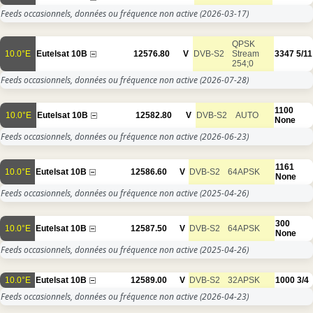
Feeds occasionnels, données ou fréquence non active
(2026-03-17)
QPSK
10.0°E
Eutelsat 10B
12576.80
V
DVB-S2
Stream
3347
5/11
254;0
Feeds occasionnels, données ou fréquence non active
(2026-07-28)
1100
10.0°E
Eutelsat 10B
12582.80
V
DVB-S2
AUTO
None
Feeds occasionnels, données ou fréquence non active
(2026-06-23)
1161
10.0°E
Eutelsat 10B
12586.60
V
DVB-S2
64APSK
None
Feeds occasionnels, données ou fréquence non active
(2025-04-26)
300
10.0°E
Eutelsat 10B
12587.50
V
DVB-S2
64APSK
None
Feeds occasionnels, données ou fréquence non active
(2025-04-26)
10.0°E
Eutelsat 10B
12589.00
V
DVB-S2
32APSK
1000
3/4
Feeds occasionnels, données ou fréquence non active
(2026-04-23)