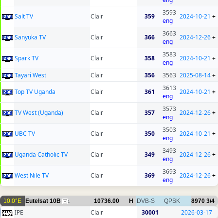
3593
Salt TV
Clair
359
2024-10-21
+
eng
3663
Sanyuka TV
Clair
366
2024-12-26
+
eng
3583
Spark TV
Clair
358
2024-10-21
+
eng
Tayari West
Clair
356
3563
2025-08-14
+
3613
Top TV Uganda
Clair
361
2024-10-21
+
eng
3573
TV West (Uganda)
Clair
357
2024-12-26
+
eng
3503
UBC TV
Clair
350
2024-10-21
+
eng
3493
Uganda Catholic TV
Clair
349
2024-12-26
+
eng
3693
West Nile TV
Clair
369
2024-12-26
+
eng
10.0°E
Eutelsat 10B
10736.00
H
DVB-S
QPSK
8970
3/4
1
IPE
Clair
30001
2026-03-17