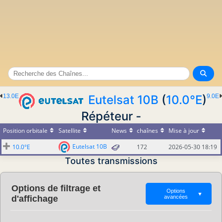
13.0E
Eutelsat 10B
(
10.0°E
)
9.0E
Répéteur -
Position orbitale
Satellite
News
chaînes
Mise à jour
Eutelsat 10B
10.0°E
172
2026-05-30 18:19
Toutes transmissions
Options de filtrage et
Options
▼
d'affichage
avancées