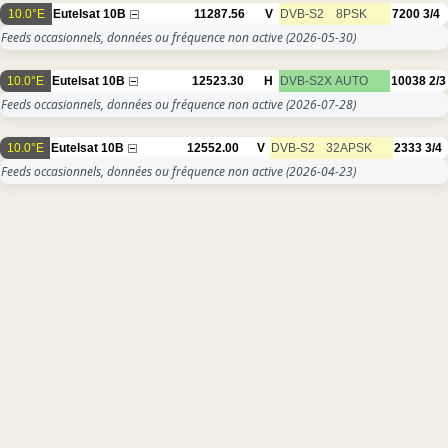
10.0°E
Eutelsat 10B
11287.56
V
DVB-S2
8PSK
7200
3/4
Feeds occasionnels, données ou fréquence non active
(2026-05-30)
10.0°E
Eutelsat 10B
12523.30
H
DVB-S2X
AUTO
10038
2/3
Feeds occasionnels, données ou fréquence non active
(2026-07-28)
10.0°E
Eutelsat 10B
12552.00
V
DVB-S2
32APSK
2333
3/4
Feeds occasionnels, données ou fréquence non active
(2026-04-23)