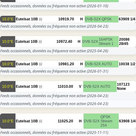
Feeds occasionnels, données ou fréquence non active
(2026-01-10)
10.0°E
Eutelsat 10B
10919.70
H
DVB-S2X
QPSK
63909
1/4
Feeds occasionnels, données ou fréquence non active
(2026-04-23)
16APSK
20086
10.0°E
Eutelsat 10B
10972.40
H
DVB-S2X
Stream 1
28/45
Feeds occasionnels, données ou fréquence non active
(2025-04-26)
10.0°E
Eutelsat 10B
10981.20
H
DVB-S2X
AUTO
10038
1/2
Feeds occasionnels, données ou fréquence non active
(2026-01-31)
107123
10.0°E
Eutelsat 10B
11010.00
V
DVB-S2X
AUTO
None
Feeds occasionnels, données ou fréquence non active
(2026-04-23)
Feeds occasionnels, données ou fréquence non active
(2026-04-23)
QPSK
10.0°E
Eutelsat 10B
11025.20
H
DVB-S2X
Stream
63908
1/4
254
Feeds occasionnels, données ou fréquence non active
(2025-11-11)