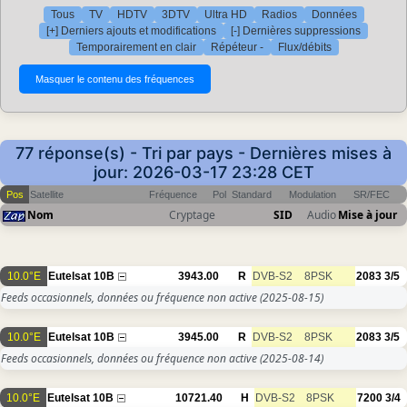
Tous
TV
HDTV
3DTV
Ultra HD
Radios
Données
[+] Derniers ajouts et modifications
[-] Dernières suppressions
Temporairement en clair
Répéteur -
Flux/débits
77 réponse(s) - Tri par pays - Dernières mises à
jour: 2026-03-17 23:28 CET
Pos
Satellite
Fréquence
Pol
Standard
Modulation
SR/FEC
Nom
Cryptage
SID
Audio
Mise à jour
10.0°E
Eutelsat 10B
3943.00
R
DVB-S2
8PSK
2083
3/5
Feeds occasionnels, données ou fréquence non active
(2025-08-15)
10.0°E
Eutelsat 10B
3945.00
R
DVB-S2
8PSK
2083
3/5
Feeds occasionnels, données ou fréquence non active
(2025-08-14)
10.0°E
Eutelsat 10B
10721.40
H
DVB-S2
8PSK
7200
3/4