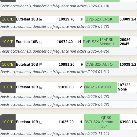
Feeds occasionnels, données ou fréquence non active
(2026-01-10)
10.0°E
Eutelsat 10B
10919.70
H
DVB-S2X
QPSK
63909
1/4
Feeds occasionnels, données ou fréquence non active
(2026-04-23)
16APSK
20086
10.0°E
Eutelsat 10B
10972.40
H
DVB-S2X
Stream 1
28/45
Feeds occasionnels, données ou fréquence non active
(2025-04-26)
10.0°E
Eutelsat 10B
10981.20
H
DVB-S2X
AUTO
10038
1/2
Feeds occasionnels, données ou fréquence non active
(2026-01-31)
107123
10.0°E
Eutelsat 10B
11010.00
V
DVB-S2X
AUTO
None
Feeds occasionnels, données ou fréquence non active
(2026-04-23)
Feeds occasionnels, données ou fréquence non active
(2026-04-23)
QPSK
10.0°E
Eutelsat 10B
11025.20
H
DVB-S2X
Stream
63908
1/4
254
Feeds occasionnels, données ou fréquence non active
(2025-11-11)