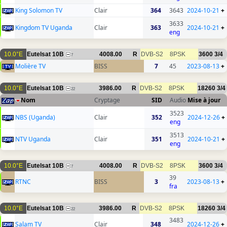
King Solomon TV
Clair
364
3643
2024-10-21
+
3633
Kingdom TV Uganda
Clair
363
2024-10-21
+
eng
10.0°E
Eutelsat 10B
4008.00
R
DVB-S2
8PSK
3600
3/4
7
Molière TV
BISS
7
45
2023-08-13
+
10.0°E
Eutelsat 10B
3986.00
R
DVB-S2
8PSK
18260
3/4
22
Nom
Cryptage
SID
Audio
Mise à jour
3523
NBS (Uganda)
Clair
352
2024-12-26
+
eng
3513
NTV Uganda
Clair
351
2024-10-21
+
eng
10.0°E
Eutelsat 10B
4008.00
R
DVB-S2
8PSK
3600
3/4
7
39
RTNC
BISS
3
2023-08-13
+
fra
10.0°E
Eutelsat 10B
3986.00
R
DVB-S2
8PSK
18260
3/4
22
3483
Salam TV
Clair
348
2024-12-26
+