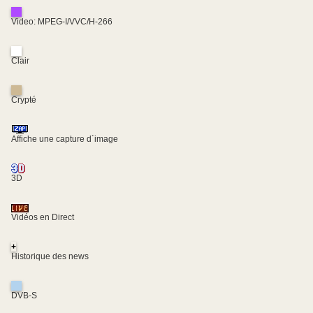
Video: MPEG-I/VVC/H-266
Clair
Crypté
Affiche une capture d´image
3D
Vidéos en Direct
+
Historique des news
DVB-S