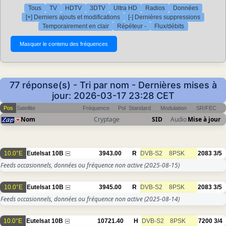
Tous
TV
HDTV
3DTV
Ultra HD
Radios
Données
[+] Derniers ajouts et modifications
[-] Dernières suppressions
Temporairement en clair
Répéteur -
Flux/débits
77 réponse(s) - Tri par nom - Dernières mises à
jour: 2026-03-17 23:28 CET
Pos
Satellite
Fréquence
Pol
Standard
Modulation
SR/FEC
Nom
Cryptage
SID
Audio
Mise à jour
10.0°E
Eutelsat 10B
3943.00
R
DVB-S2
8PSK
2083
3/5
Feeds occasionnels, données ou fréquence non active
(2025-08-15)
10.0°E
Eutelsat 10B
3945.00
R
DVB-S2
8PSK
2083
3/5
Feeds occasionnels, données ou fréquence non active
(2025-08-14)
10.0°E
Eutelsat 10B
10721.40
H
DVB-S2
8PSK
7200
3/4