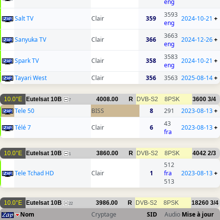
eng
3593
Salt TV
Clair
359
2024-10-21
+
eng
3663
Sanyuka TV
Clair
366
2024-12-26
+
eng
3583
Spark TV
Clair
358
2024-10-21
+
eng
Tayari West
Clair
356
3563
2025-08-14
+
10.0°E
Eutelsat 10B
4008.00
R
DVB-S2
8PSK
3600
3/4
7
Tele 50
BISS
8
291
2023-08-13
+
43
Télé 7
Clair
6
2023-08-13
+
fra
10.0°E
Eutelsat 10B
3860.00
R
DVB-S2
8PSK
4042
2/3
1
512
Tele Tchad HD
Clair
1
fra
2023-08-13
+
513
10.0°E
Eutelsat 10B
3986.00
R
DVB-S2
8PSK
18260
3/4
22
Nom
Cryptage
SID
Audio
Mise à jour