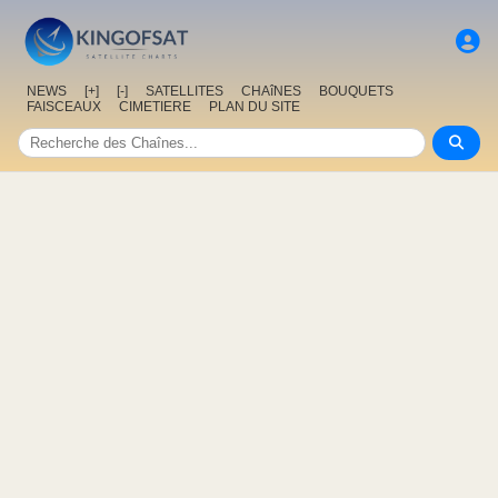
NEWS
[+]
[-]
SATELLITES
CHAîNES
BOUQUETS
FAISCEAUX
CIMETIERE
PLAN DU SITE