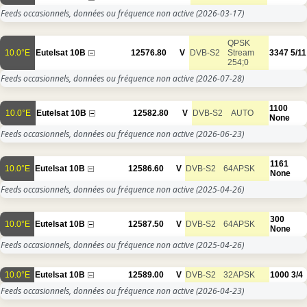
Feeds occasionnels, données ou fréquence non active
(2026-03-17)
QPSK
10.0°E
Eutelsat 10B
12576.80
V
DVB-S2
Stream
3347
5/11
254;0
Feeds occasionnels, données ou fréquence non active
(2026-07-28)
1100
10.0°E
Eutelsat 10B
12582.80
V
DVB-S2
AUTO
None
Feeds occasionnels, données ou fréquence non active
(2026-06-23)
1161
10.0°E
Eutelsat 10B
12586.60
V
DVB-S2
64APSK
None
Feeds occasionnels, données ou fréquence non active
(2025-04-26)
300
10.0°E
Eutelsat 10B
12587.50
V
DVB-S2
64APSK
None
Feeds occasionnels, données ou fréquence non active
(2025-04-26)
10.0°E
Eutelsat 10B
12589.00
V
DVB-S2
32APSK
1000
3/4
Feeds occasionnels, données ou fréquence non active
(2026-04-23)