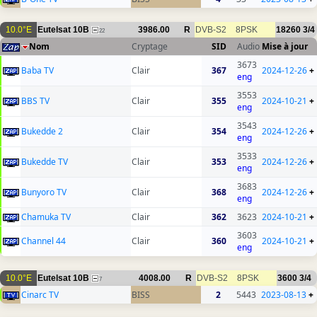
10.0°E
Eutelsat 10B
3986.00
R
DVB-S2
8PSK
18260
3/4
22
Nom
Cryptage
SID
Audio
Mise à jour
3673
Baba TV
Clair
367
2024-12-26
+
eng
3553
BBS TV
Clair
355
2024-10-21
+
eng
3543
Bukedde 2
Clair
354
2024-12-26
+
eng
3533
Bukedde TV
Clair
353
2024-12-26
+
eng
3683
Bunyoro TV
Clair
368
2024-12-26
+
eng
Chamuka TV
Clair
362
3623
2024-10-21
+
3603
Channel 44
Clair
360
2024-10-21
+
eng
10.0°E
Eutelsat 10B
4008.00
R
DVB-S2
8PSK
3600
3/4
7
Cinarc TV
BISS
2
5443
2023-08-13
+