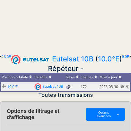
13.0E
Eutelsat 10B
(
10.0°E
)
9.0E
Répéteur -
Position orbitale
Satellite
News
chaînes
Mise à jour
Eutelsat 10B
10.0°E
172
2026-05-30 18:19
Toutes transmissions
Options de filtrage et
Options
▼
d'affichage
avancées