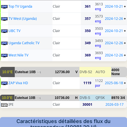
3613
Top TV Uganda
Clair
361
2024-10-21
+
eng
3573
TV West (Uganda)
Clair
357
2024-12-26
+
eng
3503
UBC TV
Clair
350
2024-10-21
+
eng
3493
Uganda Catholic TV
Clair
349
2024-12-26
+
eng
3693
West Nile TV
Clair
369
2024-12-26
+
eng
4000
10.0°E
Eutelsat 10B
12736.00
V
DVB-S2
AUTO
1
None
1122
ZAP Viva HD
Clair
1119
2025-06-18
+
por
10.0°E
Eutelsat 10B
10736.00
H
DVB-S
QPSK
8970
3/4
1
IPE
Clair
30001
2026-03-17
Caractéristiques détaillées des flux du