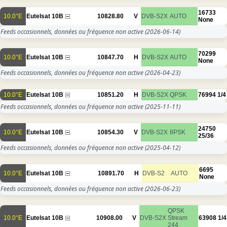
16733
10.0°E
Eutelsat 10B
10828.80
V
DVB-S2X
AUTO
None
Feeds occasionnels, données ou fréquence non active
(2026-06-14)
70299
10.0°E
Eutelsat 10B
10847.70
H
DVB-S2X
AUTO
None
Feeds occasionnels, données ou fréquence non active
(2026-04-23)
10.0°E
Eutelsat 10B
10851.20
H
DVB-S2X
QPSK
76994
1/4
Feeds occasionnels, données ou fréquence non active
(2025-11-11)
24750
10.0°E
Eutelsat 10B
10854.30
V
DVB-S2X
8PSK
25/36
Feeds occasionnels, données ou fréquence non active
(2025-04-12)
6695
10.0°E
Eutelsat 10B
10891.70
H
DVB-S2
AUTO
None
Feeds occasionnels, données ou fréquence non active
(2026-06-23)
QPSK
10.0°E
Eutelsat 10B
10908.00
V
DVB-S2X
Stream
63908
1/4
244