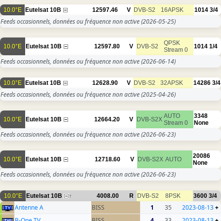
10.0°E
Eutelsat 10B
12597.46
V
DVB-S2
16APSK
1014
3/4
Feeds occasionnels, données ou fréquence non active
(2026-05-25)
QPSK
10.0°E
Eutelsat 10B
12597.80
V
DVB-S2
1014
1/4
Stream 0
Feeds occasionnels, données ou fréquence non active
(2026-06-14)
10.0°E
Eutelsat 10B
12628.90
V
DVB-S2
32APSK
14286
3/4
Feeds occasionnels, données ou fréquence non active
(2025-04-26)
AUTO
3348
10.0°E
Eutelsat 10B
12664.20
V
DVB-S2X
Stream 0
None
Feeds occasionnels, données ou fréquence non active
(2026-06-23)
20086
10.0°E
Eutelsat 10B
12718.60
V
DVB-S2X
AUTO
None
Feeds occasionnels, données ou fréquence non active
(2026-06-23)
10.0°E
Eutelsat 10B
4008.00
R
DVB-S2
8PSK
3600
3/4
7
Antenne A
BISS
1
35
2023-08-13
+
B-One TV
BISS
4
33
2023-08-13
+