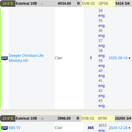
10.0°E
Eutelsat 10B
4034.00
R
DVB-S2
QPSK
5416
3/4
1
34
eng
35
eng
36
eng
37
eng
38
Deeper Christian Life
eng
Clair
1
2025-08-16
+
Ministry HD
39
eng
40
eng
41
eng
42
eng
43
eng
10.0°E
Eutelsat 10B
3986.00
R
DVB-S2
8PSK
18260
3/4
22
3653
KBS TV
Clair
365
2024-12-26
+
eng