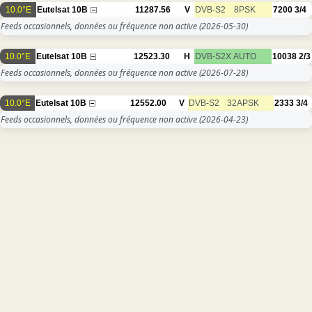
10.0°E
Eutelsat 10B
11287.56
V
DVB-S2
8PSK
7200
3/4
Feeds occasionnels, données ou fréquence non active
(2026-05-30)
10.0°E
Eutelsat 10B
12523.30
H
DVB-S2X
AUTO
10038
2/3
Feeds occasionnels, données ou fréquence non active
(2026-07-28)
10.0°E
Eutelsat 10B
12552.00
V
DVB-S2
32APSK
2333
3/4
Feeds occasionnels, données ou fréquence non active
(2026-04-23)