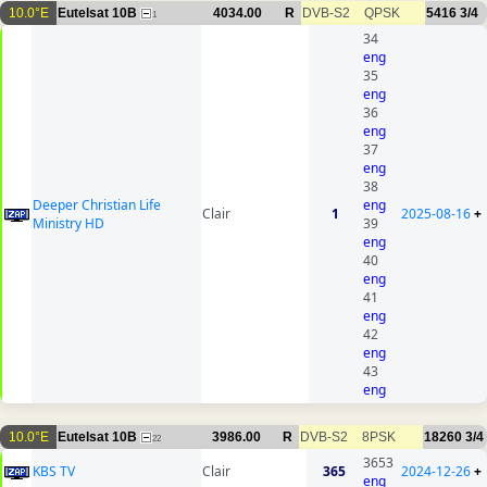
10.0°E
Eutelsat 10B
4034.00
R
DVB-S2
QPSK
5416
3/4
1
34
eng
35
eng
36
eng
37
eng
38
Deeper Christian Life
eng
Clair
1
2025-08-16
+
Ministry HD
39
eng
40
eng
41
eng
42
eng
43
eng
10.0°E
Eutelsat 10B
3986.00
R
DVB-S2
8PSK
18260
3/4
22
3653
KBS TV
Clair
365
2024-12-26
+
eng