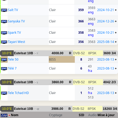
eng
3593
Salt TV
Clair
359
2024-10-21
+
eng
3663
Sanyuka TV
Clair
366
2024-12-26
+
eng
3583
Spark TV
Clair
358
2024-10-21
+
eng
Tayari West
Clair
356
3563
2025-08-14
+
10.0°E
Eutelsat 10B
4008.00
R
DVB-S2
8PSK
3600
3/4
7
Tele 50
BISS
8
291
2023-08-13
+
43
Télé 7
Clair
6
2023-08-13
+
fra
10.0°E
Eutelsat 10B
3860.00
R
DVB-S2
8PSK
4042
2/3
1
512
Tele Tchad HD
Clair
1
fra
2023-08-13
+
513
10.0°E
Eutelsat 10B
3986.00
R
DVB-S2
8PSK
18260
3/4
22
Nom
Cryptage
SID
Audio
Mise à jour