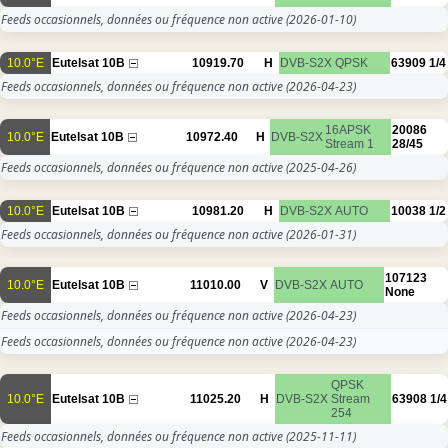
Feeds occasionnels, données ou fréquence non active
(2026-01-10)
10.0°E
Eutelsat 10B
10919.70
H
DVB-S2X
QPSK
63909
1/4
Feeds occasionnels, données ou fréquence non active
(2026-04-23)
16APSK
20086
10.0°E
Eutelsat 10B
10972.40
H
DVB-S2X
Stream 1
28/45
Feeds occasionnels, données ou fréquence non active
(2025-04-26)
10.0°E
Eutelsat 10B
10981.20
H
DVB-S2X
AUTO
10038
1/2
Feeds occasionnels, données ou fréquence non active
(2026-01-31)
107123
10.0°E
Eutelsat 10B
11010.00
V
DVB-S2X
AUTO
None
Feeds occasionnels, données ou fréquence non active
(2026-04-23)
Feeds occasionnels, données ou fréquence non active
(2026-04-23)
QPSK
10.0°E
Eutelsat 10B
11025.20
H
DVB-S2X
Stream
63908
1/4
254
Feeds occasionnels, données ou fréquence non active
(2025-11-11)