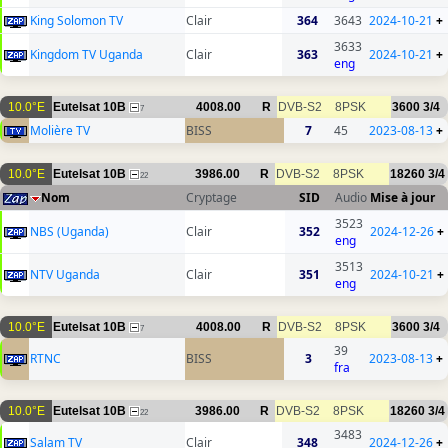
King Solomon TV
Clair
364
3643
2024-10-21
+
3633
Kingdom TV Uganda
Clair
363
2024-10-21
+
eng
10.0°E
Eutelsat 10B
4008.00
R
DVB-S2
8PSK
3600
3/4
7
Molière TV
BISS
7
45
2023-08-13
+
10.0°E
Eutelsat 10B
3986.00
R
DVB-S2
8PSK
18260
3/4
22
Nom
Cryptage
SID
Audio
Mise à jour
3523
NBS (Uganda)
Clair
352
2024-12-26
+
eng
3513
NTV Uganda
Clair
351
2024-10-21
+
eng
10.0°E
Eutelsat 10B
4008.00
R
DVB-S2
8PSK
3600
3/4
7
39
RTNC
BISS
3
2023-08-13
+
fra
10.0°E
Eutelsat 10B
3986.00
R
DVB-S2
8PSK
18260
3/4
22
3483
Salam TV
Clair
348
2024-12-26
+