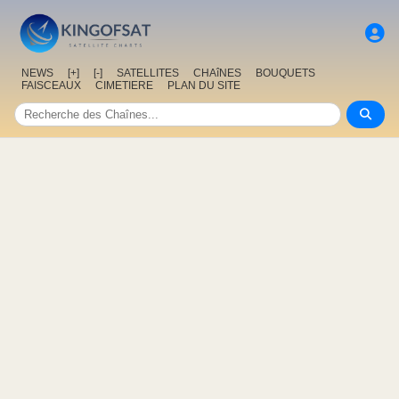
NEWS
[+]
[-]
SATELLITES
CHAîNES
BOUQUETS
FAISCEAUX
CIMETIERE
PLAN DU SITE