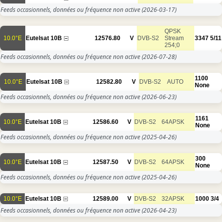
Feeds occasionnels, données ou fréquence non active
(2026-03-17)
QPSK
10.0°E
Eutelsat 10B
12576.80
V
DVB-S2
Stream
3347
5/11
254;0
Feeds occasionnels, données ou fréquence non active
(2026-07-28)
1100
10.0°E
Eutelsat 10B
12582.80
V
DVB-S2
AUTO
None
Feeds occasionnels, données ou fréquence non active
(2026-06-23)
1161
10.0°E
Eutelsat 10B
12586.60
V
DVB-S2
64APSK
None
Feeds occasionnels, données ou fréquence non active
(2025-04-26)
300
10.0°E
Eutelsat 10B
12587.50
V
DVB-S2
64APSK
None
Feeds occasionnels, données ou fréquence non active
(2025-04-26)
10.0°E
Eutelsat 10B
12589.00
V
DVB-S2
32APSK
1000
3/4
Feeds occasionnels, données ou fréquence non active
(2026-04-23)