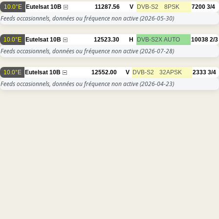
10.0°E
Eutelsat 10B
11287.56
V
DVB-S2
8PSK
7200
3/4
Feeds occasionnels, données ou fréquence non active
(2026-05-30)
10.0°E
Eutelsat 10B
12523.30
H
DVB-S2X
AUTO
10038
2/3
Feeds occasionnels, données ou fréquence non active
(2026-07-28)
10.0°E
Eutelsat 10B
12552.00
V
DVB-S2
32APSK
2333
3/4
Feeds occasionnels, données ou fréquence non active
(2026-04-23)