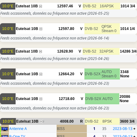
10.0°E
Eutelsat 10B
12597.46
V
DVB-S2
16APSK
1014
3/4
Feeds occasionnels, données ou fréquence non active
(2026-05-25)
QPSK
10.0°E
Eutelsat 10B
12597.80
V
DVB-S2
1014
1/4
Stream 0
Feeds occasionnels, données ou fréquence non active
(2026-06-14)
10.0°E
Eutelsat 10B
12628.90
V
DVB-S2
32APSK
14286
3/4
Feeds occasionnels, données ou fréquence non active
(2025-04-26)
AUTO
3348
10.0°E
Eutelsat 10B
12664.20
V
DVB-S2X
Stream 0
None
Feeds occasionnels, données ou fréquence non active
(2026-06-23)
20086
10.0°E
Eutelsat 10B
12718.60
V
DVB-S2X
AUTO
None
Feeds occasionnels, données ou fréquence non active
(2026-06-23)
10.0°E
Eutelsat 10B
4008.00
R
DVB-S2
8PSK
3600
3/4
7
Antenne A
BISS
1
35
2023-08-13
+
B-One TV
BISS
4
33
2023-08-13
+