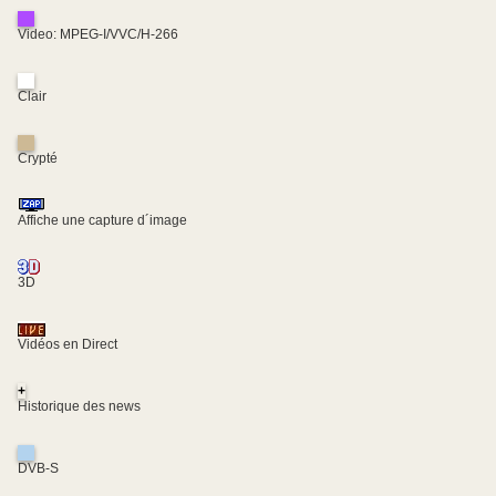
Video: MPEG-I/VVC/H-266
Clair
Crypté
Affiche une capture d´image
3D
Vidéos en Direct
+
Historique des news
DVB-S