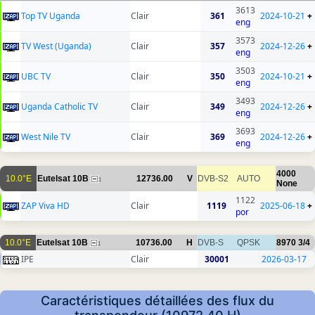
3613
Top TV Uganda
Clair
361
2024-10-21
+
eng
3573
TV West (Uganda)
Clair
357
2024-12-26
+
eng
3503
UBC TV
Clair
350
2024-10-21
+
eng
3493
Uganda Catholic TV
Clair
349
2024-12-26
+
eng
3693
West Nile TV
Clair
369
2024-12-26
+
eng
4000
10.0°E
Eutelsat 10B
12736.00
V
DVB-S2
AUTO
1
None
1122
ZAP Viva HD
Clair
1119
2025-06-18
+
por
10.0°E
Eutelsat 10B
10736.00
H
DVB-S
QPSK
8970
3/4
1
IPE
Clair
30001
2026-03-17
Caractéristiques détaillées des flux du