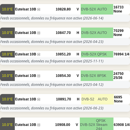
16733
10.0°E
Eutelsat 10B
10828.80
V
DVB-S2X
AUTO
None
Feeds occasionnels, données ou fréquence non active
(2026-06-14)
70299
10.0°E
Eutelsat 10B
10847.70
H
DVB-S2X
AUTO
None
Feeds occasionnels, données ou fréquence non active
(2026-04-23)
10.0°E
Eutelsat 10B
10851.20
H
DVB-S2X
QPSK
76994
1/4
Feeds occasionnels, données ou fréquence non active
(2025-11-11)
24750
10.0°E
Eutelsat 10B
10854.30
V
DVB-S2X
8PSK
25/36
Feeds occasionnels, données ou fréquence non active
(2025-04-12)
6695
10.0°E
Eutelsat 10B
10891.70
H
DVB-S2
AUTO
None
Feeds occasionnels, données ou fréquence non active
(2026-06-23)
QPSK
10.0°E
Eutelsat 10B
10908.00
V
DVB-S2X
Stream
63908
1/4
244