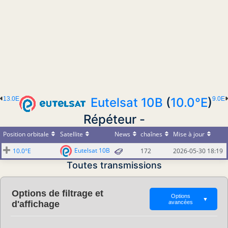
13.0E
Eutelsat 10B
(
10.0°E
)
9.0E
Répéteur -
Position orbitale
Satellite
News
chaînes
Mise à jour
Eutelsat 10B
10.0°E
172
2026-05-30 18:19
Toutes transmissions
Options de filtrage et
Options
▼
d'affichage
avancées