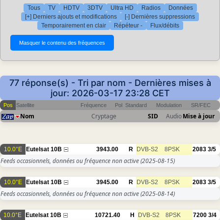
Tous
TV
HDTV
3DTV
Ultra HD
Radios
Données
[+] Derniers ajouts et modifications
[-] Dernières suppressions
Temporairement en clair
Répéteur -
Flux/débits
77 réponse(s) - Tri par nom - Dernières mises à
jour: 2026-03-17 23:28 CET
Pos
Satellite
Fréquence
Pol
Standard
Modulation
SR/FEC
Nom
Cryptage
SID
Audio
Mise à jour
10.0°E
Eutelsat 10B
3943.00
R
DVB-S2
8PSK
2083
3/5
Feeds occasionnels, données ou fréquence non active
(2025-08-15)
10.0°E
Eutelsat 10B
3945.00
R
DVB-S2
8PSK
2083
3/5
Feeds occasionnels, données ou fréquence non active
(2025-08-14)
10.0°E
Eutelsat 10B
10721.40
H
DVB-S2
8PSK
7200
3/4