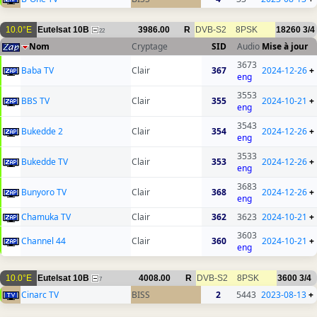
10.0°E
Eutelsat 10B
3986.00
R
DVB-S2
8PSK
18260
3/4
22
Nom
Cryptage
SID
Audio
Mise à jour
3673
Baba TV
Clair
367
2024-12-26
+
eng
3553
BBS TV
Clair
355
2024-10-21
+
eng
3543
Bukedde 2
Clair
354
2024-12-26
+
eng
3533
Bukedde TV
Clair
353
2024-12-26
+
eng
3683
Bunyoro TV
Clair
368
2024-12-26
+
eng
Chamuka TV
Clair
362
3623
2024-10-21
+
3603
Channel 44
Clair
360
2024-10-21
+
eng
10.0°E
Eutelsat 10B
4008.00
R
DVB-S2
8PSK
3600
3/4
7
Cinarc TV
BISS
2
5443
2023-08-13
+