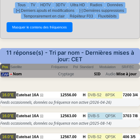
Tous
TV
HDTV
3DTV
Ultra HD
Radios
Données
[+] Derniers ajouts et modifications
[-] Dernières suppressions
Temporairement en clair
Répéteur F03
Flux/débits
11 réponse(s) - Tri par nom - Dernières mises à
jour: CET
Pos
Satellite
Fréquence
Pol
Standard
Modulation
SR/FEC
Nom
Cryptage
SID
Audio
Mise à jour
16.0°E
Eutelsat 16A
12556.00
H
DVB-S2
8PSK
7200
3/4
Feeds occasionnels, données ou fréquence non active
(2026-04-26)
16.0°E
Eutelsat 16A
12563.00
H
DVB-S
QPSK
3703
7/8
Feeds occasionnels, données ou fréquence non active
(2025-08-14)
16.0°E
Eutelsat 16A
12567.00
H
DVB-S2
QPSK
406
3/5