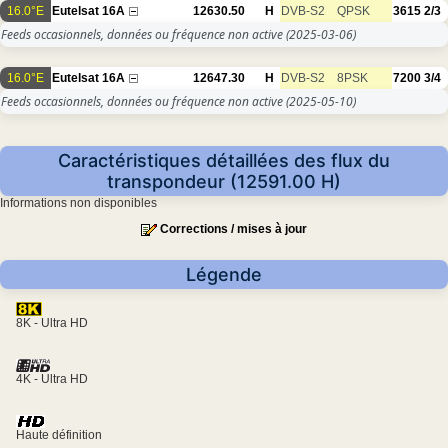
16.0°E
Eutelsat 16A
12630.50
H
DVB-S2
QPSK
3615
2/3
Feeds occasionnels, données ou fréquence non active
(2025-03-06)
16.0°E
Eutelsat 16A
12647.30
H
DVB-S2
8PSK
7200
3/4
Feeds occasionnels, données ou fréquence non active
(2025-05-10)
Caractéristiques détaillées des flux du
transpondeur (12591.00 H)
Informations non disponibles
Corrections / mises à jour
Légende
8K - Ultra HD
4K - Ultra HD
Haute définition