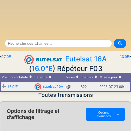
17.0E
Eutelsat 16A
13.0E
(
16.0°E
) Répéteur F03
Position orbitale
Satellite
News
chaînes
Mise à jour
Eutelsat 16A
16.0°E
822
2026-07-23 08:11
Toutes transmissions
Options de filtrage et
Options
▼
d'affichage
avancées