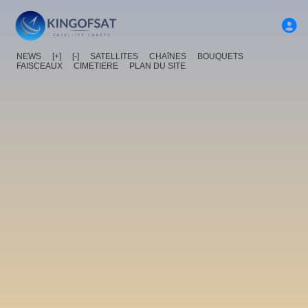
NEWS
[+]
[-]
SATELLITES
CHAîNES
BOUQUETS
FAISCEAUX
CIMETIERE
PLAN DU SITE