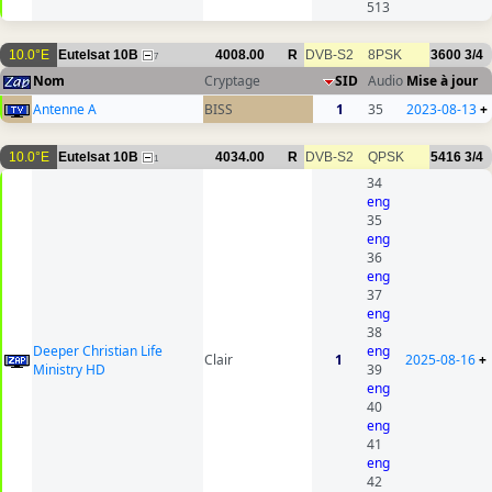
513
10.0°E
Eutelsat 10B
4008.00
R
DVB-S2
8PSK
3600
3/4
7
Nom
Cryptage
SID
Audio
Mise à jour
Antenne A
BISS
1
35
2023-08-13
+
10.0°E
Eutelsat 10B
4034.00
R
DVB-S2
QPSK
5416
3/4
1
34
eng
35
eng
36
eng
37
eng
38
Deeper Christian Life
eng
Clair
1
2025-08-16
+
Ministry HD
39
eng
40
eng
41
eng
42