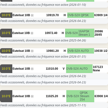
Feeds occasionnels, données ou fréquence non active
(2026-01-10)
10.0°E
Eutelsat 10B
10919.70
H
DVB-S2X
QPSK
63909
1/4
Feeds occasionnels, données ou fréquence non active
(2026-04-23)
16APSK
20086
10.0°E
Eutelsat 10B
10972.40
H
DVB-S2X
Stream 1
28/45
Feeds occasionnels, données ou fréquence non active
(2025-04-26)
10.0°E
Eutelsat 10B
10981.20
H
DVB-S2X
AUTO
10038
1/2
Feeds occasionnels, données ou fréquence non active
(2026-01-31)
107123
10.0°E
Eutelsat 10B
11010.00
V
DVB-S2X
AUTO
None
Feeds occasionnels, données ou fréquence non active
(2026-04-23)
Feeds occasionnels, données ou fréquence non active
(2026-04-23)
QPSK
10.0°E
Eutelsat 10B
11025.20
H
DVB-S2X
Stream
63908
1/4
254
Feeds occasionnels, données ou fréquence non active
(2025-11-11)