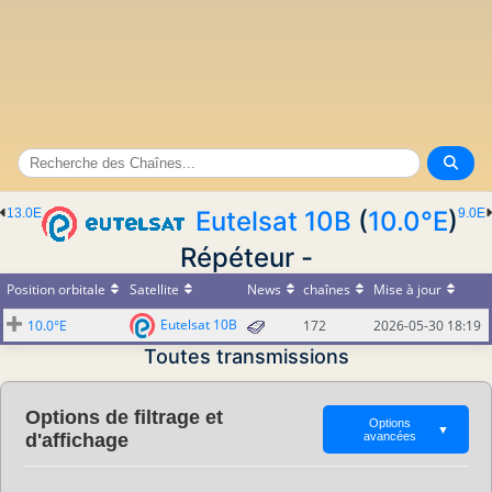
13.0E
Eutelsat 10B
(
10.0°E
)
9.0E
Répéteur -
Position orbitale
Satellite
News
chaînes
Mise à jour
Eutelsat 10B
10.0°E
172
2026-05-30 18:19
Toutes transmissions
Options de filtrage et
Options
▼
d'affichage
avancées