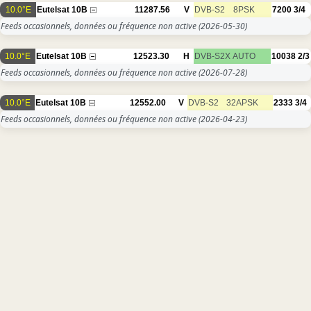
10.0°E
Eutelsat 10B
11287.56
V
DVB-S2
8PSK
7200
3/4
Feeds occasionnels, données ou fréquence non active
(2026-05-30)
10.0°E
Eutelsat 10B
12523.30
H
DVB-S2X
AUTO
10038
2/3
Feeds occasionnels, données ou fréquence non active
(2026-07-28)
10.0°E
Eutelsat 10B
12552.00
V
DVB-S2
32APSK
2333
3/4
Feeds occasionnels, données ou fréquence non active
(2026-04-23)