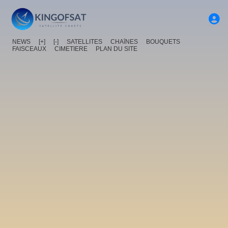
NEWS
[+]
[-]
SATELLITES
CHAîNES
BOUQUETS
FAISCEAUX
CIMETIERE
PLAN DU SITE