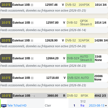
10.0°E
Eutelsat 10B
12597.46
V
DVB-S2
16APSK
1014
3/4
Feeds occasionnels, données ou fréquence non active
(2026-05-25)
QPSK
10.0°E
Eutelsat 10B
12597.80
V
DVB-S2
1014
1/4
Stream 0
Feeds occasionnels, données ou fréquence non active
(2026-06-14)
10.0°E
Eutelsat 10B
12628.90
V
DVB-S2
32APSK
14286
3/4
Feeds occasionnels, données ou fréquence non active
(2025-04-26)
AUTO
3348
10.0°E
Eutelsat 10B
12664.20
V
DVB-S2X
Stream 0
None
Feeds occasionnels, données ou fréquence non active
(2026-06-23)
20086
10.0°E
Eutelsat 10B
12718.60
V
DVB-S2X
AUTO
None
Feeds occasionnels, données ou fréquence non active
(2026-06-23)
10.0°E
Eutelsat 10B
3860.00
R
DVB-S2
8PSK
4042
2/3
1
512
Tele Tchad HD
Clair
1
fra
2023-08-13
+