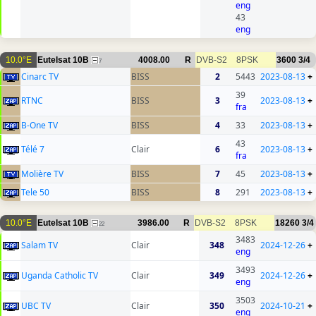
eng
43
eng
10.0°E
Eutelsat 10B
4008.00
R
DVB-S2
8PSK
3600
3/4
7
Cinarc TV
BISS
2
5443
2023-08-13
+
39
RTNC
BISS
3
2023-08-13
+
fra
B-One TV
BISS
4
33
2023-08-13
+
43
Télé 7
Clair
6
2023-08-13
+
fra
Molière TV
BISS
7
45
2023-08-13
+
Tele 50
BISS
8
291
2023-08-13
+
10.0°E
Eutelsat 10B
3986.00
R
DVB-S2
8PSK
18260
3/4
22
3483
Salam TV
Clair
348
2024-12-26
+
eng
3493
Uganda Catholic TV
Clair
349
2024-12-26
+
eng
3503
UBC TV
Clair
350
2024-10-21
+
eng