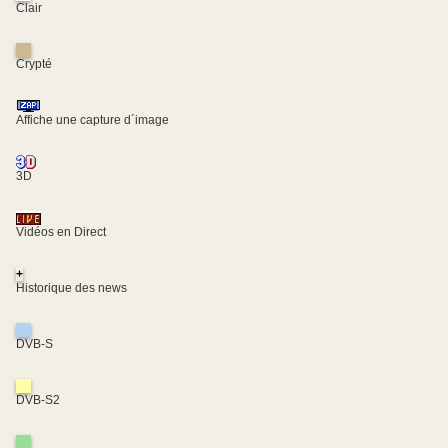
Clair
Crypté
Affiche une capture d´image
3D
Vidéos en Direct
+
Historique des news
DVB-S
DVB-S2