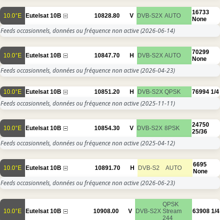
16733
10.0°E
Eutelsat 10B
10828.80
V
DVB-S2X
AUTO
None
Feeds occasionnels, données ou fréquence non active
(2026-06-14)
70299
10.0°E
Eutelsat 10B
10847.70
H
DVB-S2X
AUTO
None
Feeds occasionnels, données ou fréquence non active
(2026-04-23)
10.0°E
Eutelsat 10B
10851.20
H
DVB-S2X
QPSK
76994
1/4
Feeds occasionnels, données ou fréquence non active
(2025-11-11)
24750
10.0°E
Eutelsat 10B
10854.30
V
DVB-S2X
8PSK
25/36
Feeds occasionnels, données ou fréquence non active
(2025-04-12)
6695
10.0°E
Eutelsat 10B
10891.70
H
DVB-S2
AUTO
None
Feeds occasionnels, données ou fréquence non active
(2026-06-23)
QPSK
10.0°E
Eutelsat 10B
10908.00
V
DVB-S2X
Stream
63908
1/4
244