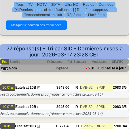
Tous
TV
HDTV
3DTV
Ultra HD
Radios
Données
[+] Derniers ajouts et modifications
[-] Dernières suppressions
Temporairement en clair
Répéteur -
Flux/débits
77 réponse(s) - Tri par SID - Dernières mises à
jour: 2026-03-17 23:28 CET
Pos
Satellite
Fréquence
Pol
Standard
Modulation
SR/FEC
Nom
Cryptage
SID
Audio
Mise à jour
10.0°E
Eutelsat 10B
3943.00
R
DVB-S2
8PSK
2083
3/5
Feeds occasionnels, données ou fréquence non active
(2025-08-15)
10.0°E
Eutelsat 10B
3945.00
R
DVB-S2
8PSK
2083
3/5
Feeds occasionnels, données ou fréquence non active
(2025-08-14)
10.0°E
Eutelsat 10B
10721.40
H
DVB-S2
8PSK
7200
3/4