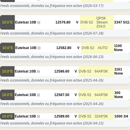
Feeds occasionnels, données ou fréquence non active
(2026-03-17)
QPSK
10.0°E
Eutelsat 10B
12576.80
V
DVB-S2
Stream
3347
5/11
254;0
Feeds occasionnels, données ou fréquence non active
(2026-07-28)
1100
10.0°E
Eutelsat 10B
12582.80
V
DVB-S2
AUTO
None
Feeds occasionnels, données ou fréquence non active
(2026-06-23)
1161
10.0°E
Eutelsat 10B
12586.60
V
DVB-S2
64APSK
None
Feeds occasionnels, données ou fréquence non active
(2025-04-26)
300
10.0°E
Eutelsat 10B
12587.50
V
DVB-S2
64APSK
None
Feeds occasionnels, données ou fréquence non active
(2025-04-26)
10.0°E
Eutelsat 10B
12589.00
V
DVB-S2
32APSK
1000
3/4
Feeds occasionnels, données ou fréquence non active
(2026-04-23)