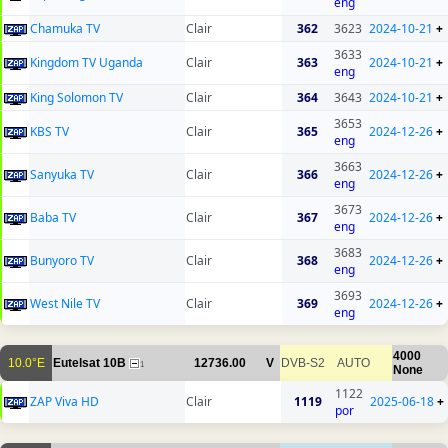
eng
Chamuka TV
Clair
362
3623
2024-10-21
+
3633
Kingdom TV Uganda
Clair
363
2024-10-21
+
eng
King Solomon TV
Clair
364
3643
2024-10-21
+
3653
KBS TV
Clair
365
2024-12-26
+
eng
3663
Sanyuka TV
Clair
366
2024-12-26
+
eng
3673
Baba TV
Clair
367
2024-12-26
+
eng
3683
Bunyoro TV
Clair
368
2024-12-26
+
eng
3693
West Nile TV
Clair
369
2024-12-26
+
eng
4000
10.0°E
Eutelsat 10B
12736.00
V
DVB-S2
AUTO
1
None
1122
ZAP Viva HD
Clair
1119
2025-06-18
+
por