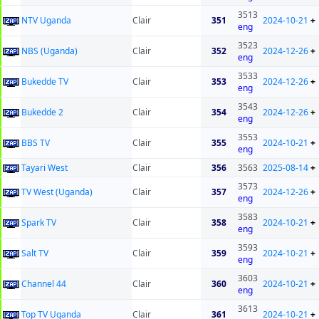
3513
NTV Uganda
Clair
351
2024-10-21
+
eng
3523
NBS (Uganda)
Clair
352
2024-12-26
+
eng
3533
Bukedde TV
Clair
353
2024-12-26
+
eng
3543
Bukedde 2
Clair
354
2024-12-26
+
eng
3553
BBS TV
Clair
355
2024-10-21
+
eng
Tayari West
Clair
356
3563
2025-08-14
+
3573
TV West (Uganda)
Clair
357
2024-12-26
+
eng
3583
Spark TV
Clair
358
2024-10-21
+
eng
3593
Salt TV
Clair
359
2024-10-21
+
eng
3603
Channel 44
Clair
360
2024-10-21
+
eng
3613
Top TV Uganda
Clair
361
2024-10-21
+