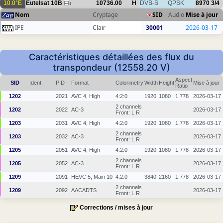
10.0°E
Eutelsat 10B
10736.00
H
DVB-S
QPSK
8970
3/4
1
Nom
Cryptage
SID
Audio
Mise à jour
IPE
Clair
30001
2026-03-17
Caractéristiques détaillées des flux du
transpondeur (12558.20 V)
Aspect
SID
Ident.
PID
Format
Colorimetry
Width
Height
Mise à jour
Ratio
1202
2021
AVC 4, High
4:2:0
1920
1080
1.778
2026-03-17
2 channels
1202
2022
AC-3
2026-03-17
Front: L R
1203
2031
AVC 4, High
4:2:0
1920
1080
1.778
2026-03-17
2 channels
1203
2032
AC-3
2026-03-17
Front: L R
1205
2051
AVC 4, High
4:2:0
1920
1080
1.778
2026-03-17
2 channels
1205
2052
AC-3
2026-03-17
Front: L R
1209
2091
HEVC 5, Main 10
4:2:0
3840
2160
1.778
2026-03-17
2 channels
1209
2092
AACADTS
2026-03-17
Front: L R
Corrections / mises à jour