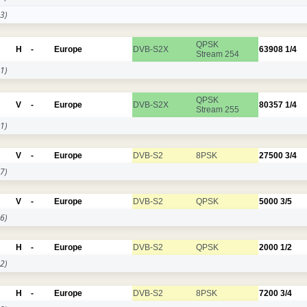
3)
QPSK
H
-
Europe
DVB-S2X
63908
1/4
Stream 254
1)
QPSK
V
-
Europe
DVB-S2X
80357
1/4
Stream 255
1)
V
-
Europe
DVB-S2
8PSK
27500
3/4
7)
V
-
Europe
DVB-S2
QPSK
5000
3/5
6)
H
-
Europe
DVB-S2
QPSK
2000
1/2
2)
H
-
Europe
DVB-S2
8PSK
7200
3/4