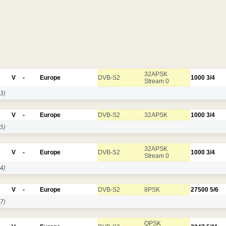
32APSK
V
-
Europe
DVB-S2
1000
3/4
Stream 0
3)
V
-
Europe
DVB-S2
32APSK
1000
3/4
5)
32APSK
V
-
Europe
DVB-S2
1000
3/4
Stream 0
4)
V
-
Europe
DVB-S2
8PSK
27500
5/6
7)
QPSK