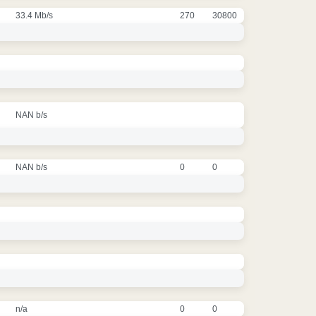
33.4 Mb/s
270
30800
NAN b/s
NAN b/s
0
0
n/a
0
0