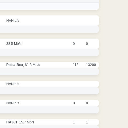
NAN b/s
38.5 Mb/s
0
0
PolsatBox
, 61.3 Mb/s
113
13200
NAN b/s
NAN b/s
0
0
ITA361
, 15.7 Mb/s
1
1