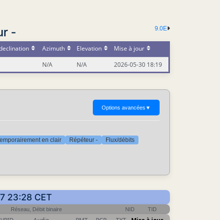
r -
9.0E
declination
Azimuth
Elevation
Mise à jour
N/A
N/A
2026-05-30 18:19
Options avancées
▼
emporairement en clair
Répéteur -
Flux/débits
17 23:28 CET
Réseau, Débit binaire
NID
TID