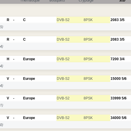
Thématique
Bouquets
Cryptage
SID
R
-
C
DVB-S2
8PSK
2083
3/5
5)
R
-
C
DVB-S2
8PSK
2083
3/5
4)
H
-
Europe
DVB-S2
8PSK
7200
3/4
4)
V
-
Europe
DVB-S2
8PSK
15000
5/6
4)
V
-
Europe
DVB-S2
8PSK
33999
5/6
1)
V
-
Europe
DVB-S2
8PSK
34000
5/6
0)