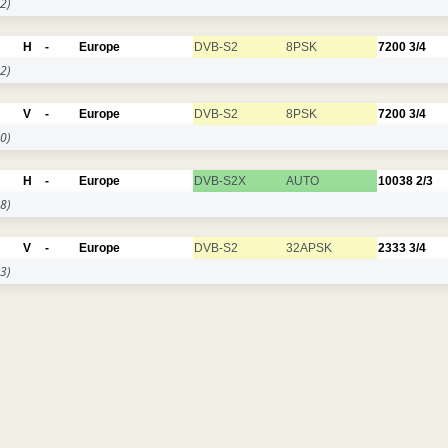
2)
H
-
Europe
DVB-S2
8PSK
7200
3/4
2)
V
-
Europe
DVB-S2
8PSK
7200
3/4
0)
H
-
Europe
DVB-S2X
AUTO
10038
2/3
8)
V
-
Europe
DVB-S2
32APSK
2333
3/4
3)