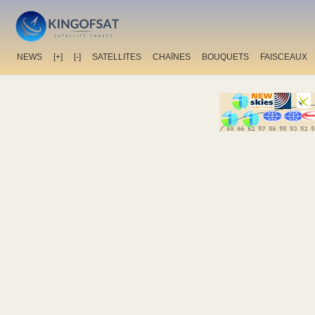
NEWS
[+]
[-]
SATELLITES
CHAîNES
BOUQUETS
FAISCEAUX