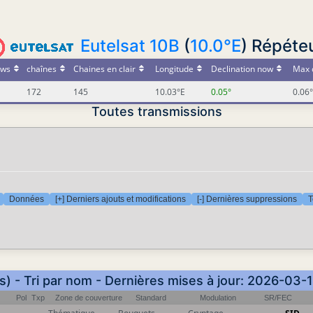
Eutelsat 10B
(
10.0°E
) Répéteu
ws
chaînes
Chaines en clair
Longitude
Declination now
Max 
172
145
10.03°E
0.05°
0.06°
Toutes transmissions
Données
[+] Derniers ajouts et modifications
[-] Dernières suppressions
T
s) - Tri par nom - Dernières mises à jour: 2026-03-
Pol
Txp
Zone de couverture
Standard
Modulation
SR/FEC