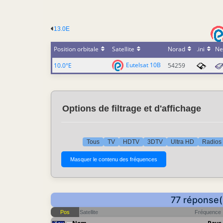
13.0E
Position orbitale
Satellite
Norad
.ini
Ne
Eutelsat 10B
10.0°E
54259
Options de filtrage et d'affichage
Tous
TV
HDTV
3DTV
Ultra HD
Radios
77 réponse(
Pos
Satellite
Fréquence