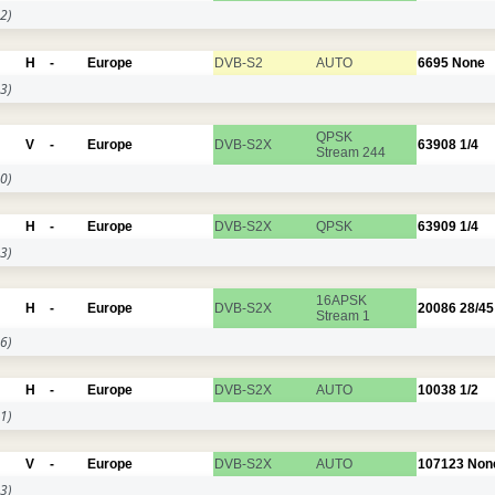
2)
H
-
Europe
DVB-S2
AUTO
6695
None
3)
QPSK
V
-
Europe
DVB-S2X
63908
1/4
Stream 244
0)
H
-
Europe
DVB-S2X
QPSK
63909
1/4
3)
16APSK
H
-
Europe
DVB-S2X
20086
28/45
Stream 1
6)
H
-
Europe
DVB-S2X
AUTO
10038
1/2
1)
V
-
Europe
DVB-S2X
AUTO
107123
Non
3)