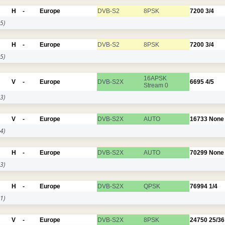
H
-
Europe
DVB-S2
8PSK
7200
3/4
5)
H
-
Europe
DVB-S2
8PSK
7200
3/4
5)
16APSK
V
-
Europe
DVB-S2X
6695
4/5
Stream 0
3)
V
-
Europe
DVB-S2X
AUTO
16733
None
4)
H
-
Europe
DVB-S2X
AUTO
70299
None
3)
H
-
Europe
DVB-S2X
QPSK
76994
1/4
1)
V
-
Europe
DVB-S2X
8PSK
24750
25/36