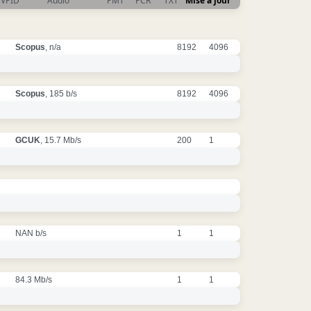
VPID
Audio
PMT
PCR
TXT
Mise à jour
Scopus
, n/a
8192
4096
Scopus
, 185 b/s
8192
4096
GCUK
, 15.7 Mb/s
200
1
NAN b/s
1
1
84.3 Mb/s
1
1