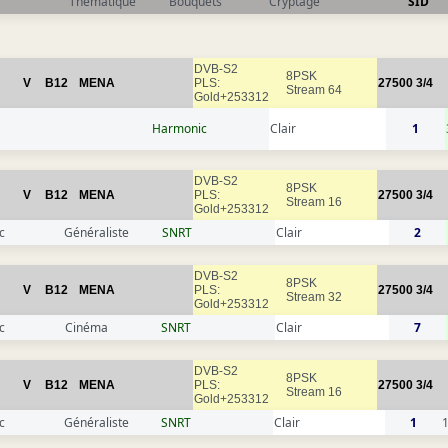
Thématique
Bouquets
Cryptage
SID
DVB-S2
8PSK
V
B12
MENA
PLS:
27500
3/4
Stream 64
Gold+253312
Harmonic
Clair
1
DVB-S2
8PSK
V
B12
MENA
PLS:
27500
3/4
Stream 16
Gold+253312
c
Généraliste
SNRT
Clair
2
DVB-S2
8PSK
V
B12
MENA
PLS:
27500
3/4
Stream 32
Gold+253312
c
Cinéma
SNRT
Clair
7
DVB-S2
8PSK
V
B12
MENA
PLS:
27500
3/4
Stream 16
Gold+253312
c
Généraliste
SNRT
Clair
1