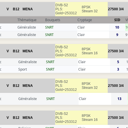
DVB-S2
8PSK
V
B12
MENA
PLS:
27500
3/4
Stream 32
Gold+253312
Thématique
Bouquets
Cryptage
SID
V
c
Généraliste
SNRT
Clair
10
1
c
Généraliste
SNRT
Clair
9
9
DVB-S2
8PSK
V
B12
MENA
PLS:
27500
3/4
Stream 16
Gold+253312
c
Généraliste
SNRT
Clair
5
c
Sport
SNRT
Clair
3
DVB-S2
8PSK
V
B12
MENA
PLS:
27500
3/4
Stream 32
Gold+253312
c
Généraliste
SNRT
Clair
13
DVB-S2
8PSK
V
B12
MENA
PLS:
27500
3/4
Stream 16
Gold+253312