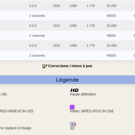
4:2:0
1920
1080
1.778
25.000
2 channels
48000
4:2:0
1920
1080
1.778
25.000
2 channels
48000
4:2:0
1920
1080
1.778
25.000
2 channels
48000
Corrections / mises à jour
Légende
ra HD
Haute définition
MPEG-H/HEVC/H-265
Video: MPEG-I/VVC/H-266
une capture d´image
3D