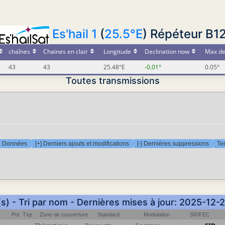
Es'hail 1
(
25.5°E
) Répéteur B1
chaînes
Chaines en clair
Longitude
Declination now
Max de
43
43
25.48°E
-0.01°
0.05°
Toutes transmissions
Données
[+] Derniers ajouts et modifications
[-] Dernières suppressions
Te
s) - Tri par nom - Dernières mises à jour: 2025-12-
Pol
Txp
Zone de couverture
Standard
Modulation
SR/FEC