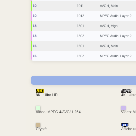
10
1011
AVC 4, Main
10
1012
MPEG Audio, Layer 2
13
1301
AVC 4, High
13
1302
MPEG Audio, Layer 2
16
1601
AVC 4, Main
16
1602
MPEG Audio, Layer 2
4K - Ult
8K - Ultra HD
Video: MPEG-4/AVC/H-264
Video: 
Crypté
Affiche 