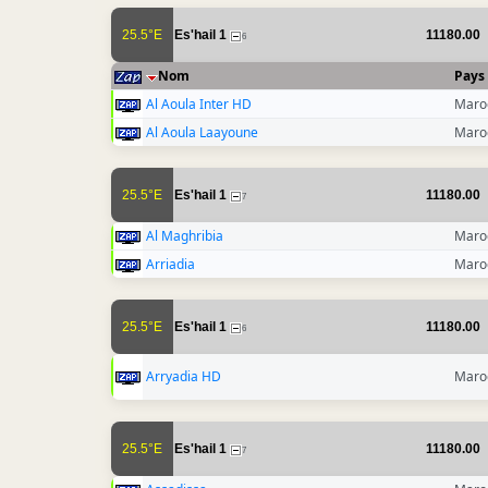
25.5°E
Es'hail 1
11180.00
6
Nom
Pays
Al Aoula Inter HD
Maro
Al Aoula Laayoune
Maro
25.5°E
Es'hail 1
11180.00
7
Al Maghribia
Maro
Arriadia
Maro
25.5°E
Es'hail 1
11180.00
6
Arryadia HD
Maro
25.5°E
Es'hail 1
11180.00
7