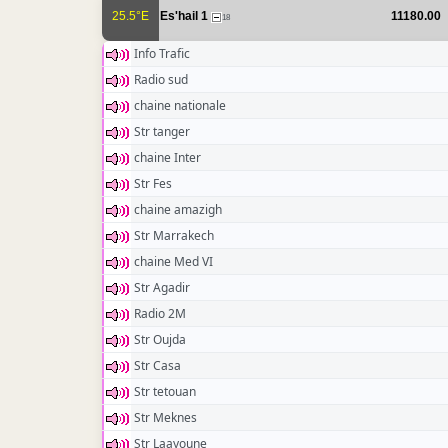
25.5°E
Es'hail 1
11180.00
18
Info Trafic
Radio sud
chaine nationale
Str tanger
chaine Inter
Str Fes
chaine amazigh
Str Marrakech
chaine Med VI
Str Agadir
Radio 2M
Str Oujda
Str Casa
Str tetouan
Str Meknes
Str Laayoune