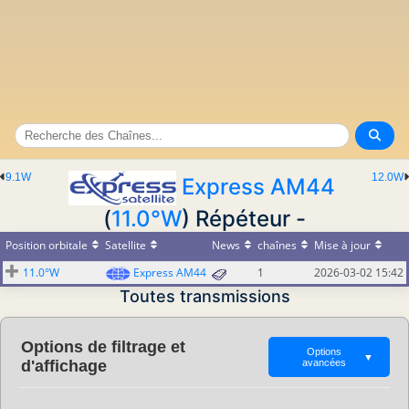
9.1W
12.0W
Express AM44
(
11.0°W
) Répéteur -
Position orbitale
Satellite
News
chaînes
Mise à jour
11.0°W
Express AM44
1
2026-03-02 15:42
Toutes transmissions
Options de filtrage et
Options
▼
d'affichage
avancées