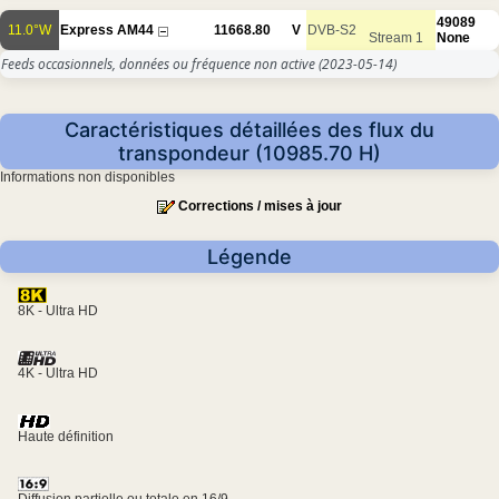
49089
11.0°W
Express AM44
11668.80
V
DVB-S2
Stream 1
None
Feeds occasionnels, données ou fréquence non active
(2023-05-14)
Caractéristiques détaillées des flux du
transpondeur (10985.70 H)
Informations non disponibles
Corrections / mises à jour
Légende
8K - Ultra HD
4K - Ultra HD
Haute définition