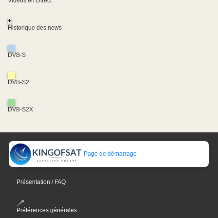
Vidéos en Direct
+
Historique des news
DVB-S
DVB-S2
DVB-S2X
Page de démarrage
Présentation / FAQ
Préférences générales