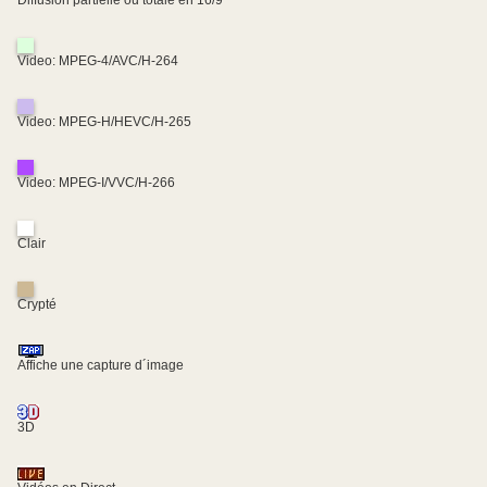
Diffusion partielle ou totale en 16/9
Video: MPEG-4/AVC/H-264
Video: MPEG-H/HEVC/H-265
Video: MPEG-I/VVC/H-266
Clair
Crypté
Affiche une capture d´image
3D