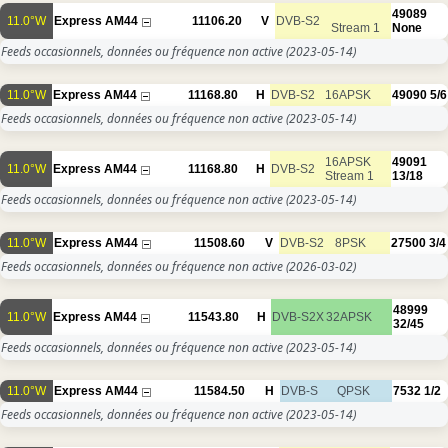
49089
11.0°W
Express AM44
11106.20
V
DVB-S2
Stream 1
None
Feeds occasionnels, données ou fréquence non active
(2023-05-14)
11.0°W
Express AM44
11168.80
H
DVB-S2
16APSK
49090
5/6
Feeds occasionnels, données ou fréquence non active
(2023-05-14)
16APSK
49091
11.0°W
Express AM44
11168.80
H
DVB-S2
Stream 1
13/18
Feeds occasionnels, données ou fréquence non active
(2023-05-14)
11.0°W
Express AM44
11508.60
V
DVB-S2
8PSK
27500
3/4
Feeds occasionnels, données ou fréquence non active
(2026-03-02)
48999
11.0°W
Express AM44
11543.80
H
DVB-S2X
32APSK
32/45
Feeds occasionnels, données ou fréquence non active
(2023-05-14)
11.0°W
Express AM44
11584.50
H
DVB-S
QPSK
7532
1/2
Feeds occasionnels, données ou fréquence non active
(2023-05-14)