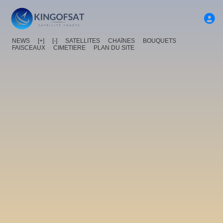
NEWS
[+]
[-]
SATELLITES
CHAîNES
BOUQUETS
FAISCEAUX
CIMETIERE
PLAN DU SITE