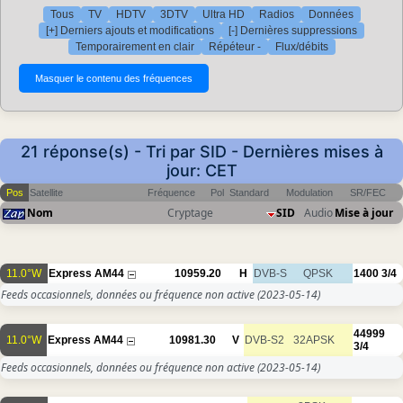
Tous
TV
HDTV
3DTV
Ultra HD
Radios
Données
[+] Derniers ajouts et modifications
[-] Dernières suppressions
Temporairement en clair
Répéteur -
Flux/débits
21 réponse(s) - Tri par SID - Dernières mises à
jour: CET
Pos
Satellite
Fréquence
Pol
Standard
Modulation
SR/FEC
Nom
Cryptage
SID
Audio
Mise à jour
11.0°W
Express AM44
10959.20
H
DVB-S
QPSK
1400
3/4
Feeds occasionnels, données ou fréquence non active
(2023-05-14)
44999
11.0°W
Express AM44
10981.30
V
DVB-S2
32APSK
3/4
Feeds occasionnels, données ou fréquence non active
(2023-05-14)