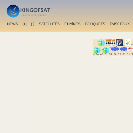
NEWS
[+]
[-]
SATELLITES
CHAîNES
BOUQUETS
FAISCEAUX