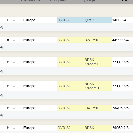
Thématique
Bouquets
Cryptage
SID
H
-
Europe
DVB-S
QPSK
1400
3/4
4)
V
-
Europe
DVB-S2
32APSK
44999
3/4
4)
8PSK
H
-
Europe
DVB-S2
27170
3/5
Stream 0
4)
8PSK
H
-
Europe
DVB-S2
27170
3/5
Stream 1
4)
H
-
Europe
DVB-S2
16APSK
28406
3/5
8)
H
-
Europe
DVB-S2
8PSK
20060
2/3