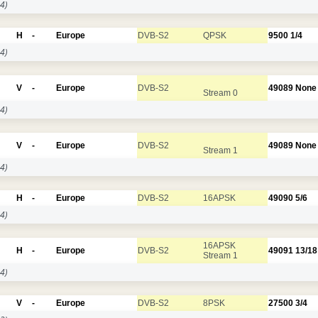
4)
H
-
Europe
DVB-S2
QPSK
9500
1/4
4)
V
-
Europe
DVB-S2
49089
None
Stream 0
4)
V
-
Europe
DVB-S2
49089
None
Stream 1
4)
H
-
Europe
DVB-S2
16APSK
49090
5/6
4)
16APSK
H
-
Europe
DVB-S2
49091
13/18
Stream 1
4)
V
-
Europe
DVB-S2
8PSK
27500
3/4