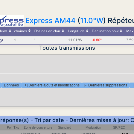
Express AM44
(
11.0°W
) Répéteu
News
chaînes
Chaines en clair
Longitude
Declination now
Max 
1
1
11.01°W
-0.80°
3.59
Toutes transmissions
Données
[+] Derniers ajouts et modifications
[-] Dernières suppressions
T
 réponse(s) - Tri par date - Dernières mises à jour: 
Pol
Txp
Zone de couverture
Standard
Modulation
SR/FEC