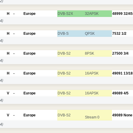
2)
H
-
Europe
DVB-S2X
32APSK
48999
32/45
4)
H
-
Europe
DVB-S
QPSK
7532
1/2
4)
H
-
Europe
DVB-S2
8PSK
27500
3/4
4)
H
-
Europe
DVB-S2
16APSK
49091
13/18
4)
V
-
Europe
DVB-S2
16APSK
49089
4/5
4)
V
-
Europe
DVB-S2
49089
None
Stream 0
4)