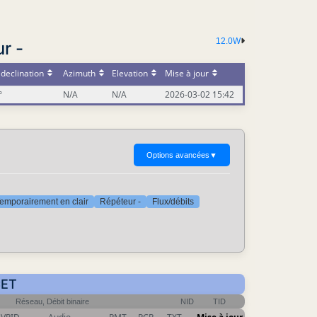
12.0W
r -
declination
Azimuth
Elevation
Mise à jour
°
N/A
N/A
2026-03-02 15:42
Options avancées
▼
emporairement en clair
Répéteur -
Flux/débits
CET
Réseau, Débit binaire
NID
TID