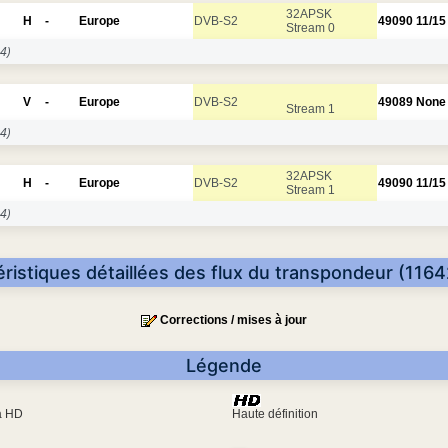
32APSK
H
-
Europe
DVB-S2
49090
11/15
Stream 0
4)
V
-
Europe
DVB-S2
49089
None
Stream 1
4)
32APSK
H
-
Europe
DVB-S2
49090
11/15
Stream 1
4)
ristiques détaillées des flux du transpondeur (116
Corrections / mises à jour
Légende
ra HD
Haute définition