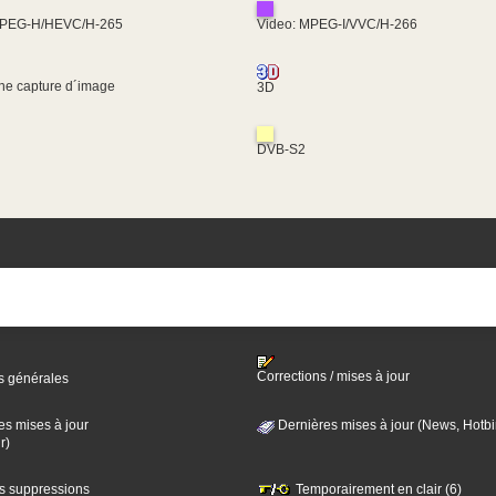
MPEG-H/HEVC/H-265
Video: MPEG-I/VVC/H-266
une capture d´image
3D
DVB-S2
Corrections / mises à jour
s générales
es mises à jour
Dernières mises à jour (News, Hotbi
r)
es suppressions
Temporairement en clair (6)