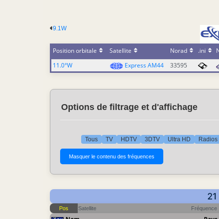
9.1W
Position orbitale
Satellite
Norad
.ini
11.0°W
Express AM44
33595
Options de filtrage et d'affichage
Tous
TV
HDTV
3DTV
Ultra HD
Radios
21
Pos
Satellite
Fréquence