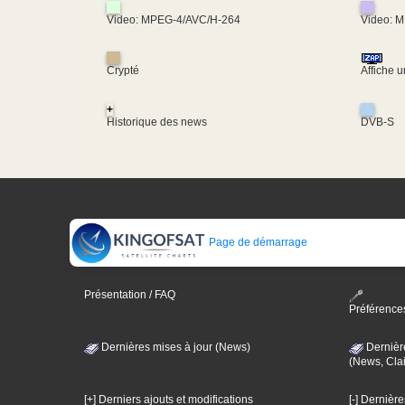
Video: MPEG-4/AVC/H-264
Video: 
Crypté
Affiche 
+
Historique des news
DVB-S
Page de démarrage
Présentation / FAQ
Préférence
Dernières mises à jour (News)
Dernièr
(News, Clai
[+] Derniers ajouts et modifications
[-] Dernièr