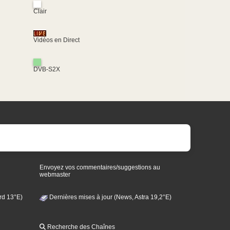
Clair
Vidéos en Direct
DVB-S2X
Envoyez vos commentaires/suggestions au
webmaster
rd 13°E)
Dernières mises à jour (News, Astra 19,2°E)
Recherche des Chaînes