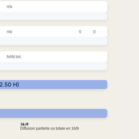
n/a
n/a
0
0
NAN b/s
42.50 H)
Diffusion partielle ou totale en 16/9