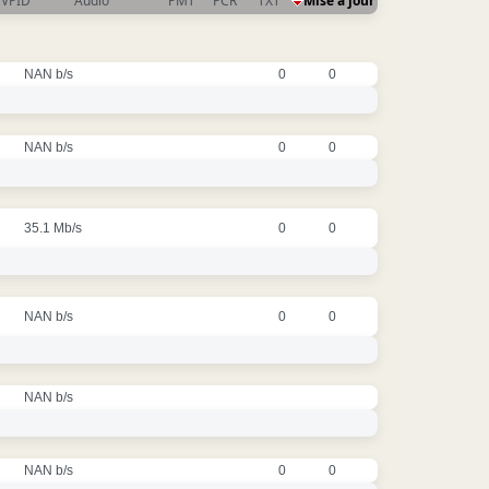
VPID
Audio
PMT
PCR
TXT
Mise à jour
NAN b/s
0
0
NAN b/s
0
0
35.1 Mb/s
0
0
NAN b/s
0
0
NAN b/s
NAN b/s
0
0