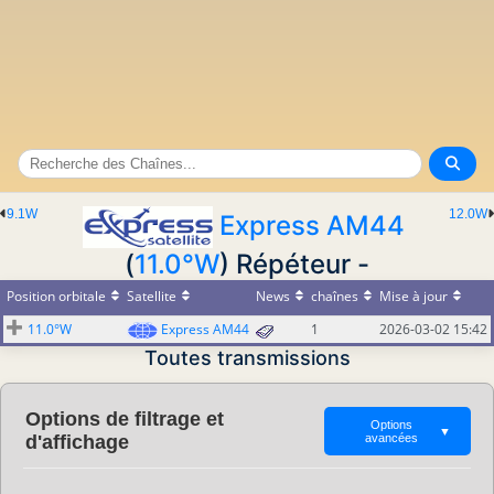
9.1W
12.0W
Express AM44
(
11.0°W
) Répéteur -
Position orbitale
Satellite
News
chaînes
Mise à jour
11.0°W
Express AM44
1
2026-03-02 15:42
Toutes transmissions
Options de filtrage et
Options
▼
d'affichage
avancées