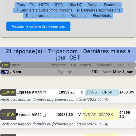
Tous
TV
HDTV
3DTV
Ultra HD
Radios
Données
[+] Derniers ajouts et modifications
[-] Dernières suppressions
Temporairement en clair
Répéteur -
Flux/débits
21 réponse(s) - Tri par nom - Dernières mises à
jour: CET
Pos
Satellite
Fréquence
Pol
Standard
Modulation
SR/FEC
Nom
Cryptage
SID
Audio
Mise à jour
11.0°W
Express AM44
10959.20
H
DVB-S
QPSK
1400
3/4
Feeds occasionnels, données ou fréquence non active
(2023-05-14)
44999
11.0°W
Express AM44
10981.30
V
DVB-S2
32APSK
3/4
Feeds occasionnels, données ou fréquence non active
(2023-05-14)