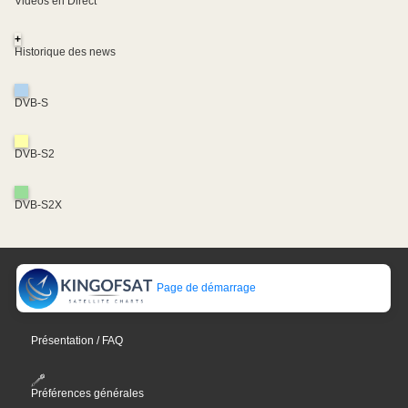
Vidéos en Direct
+
Historique des news
DVB-S
DVB-S2
DVB-S2X
Page de démarrage
Présentation / FAQ
Préférences générales