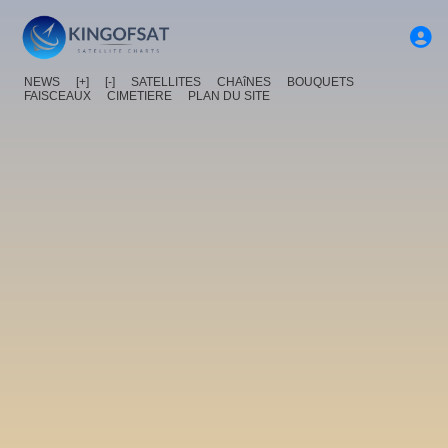
NEWS
[+]
[-]
SATELLITES
CHAîNES
BOUQUETS
FAISCEAUX
CIMETIERE
PLAN DU SITE