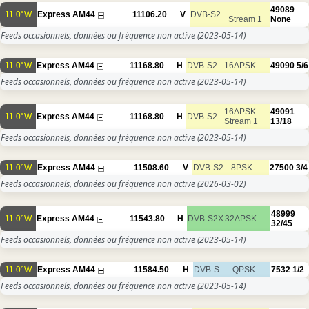
49089
11.0°W
Express AM44
11106.20
V
DVB-S2
Stream 1
None
Feeds occasionnels, données ou fréquence non active
(2023-05-14)
11.0°W
Express AM44
11168.80
H
DVB-S2
16APSK
49090
5/6
Feeds occasionnels, données ou fréquence non active
(2023-05-14)
16APSK
49091
11.0°W
Express AM44
11168.80
H
DVB-S2
Stream 1
13/18
Feeds occasionnels, données ou fréquence non active
(2023-05-14)
11.0°W
Express AM44
11508.60
V
DVB-S2
8PSK
27500
3/4
Feeds occasionnels, données ou fréquence non active
(2026-03-02)
48999
11.0°W
Express AM44
11543.80
H
DVB-S2X
32APSK
32/45
Feeds occasionnels, données ou fréquence non active
(2023-05-14)
11.0°W
Express AM44
11584.50
H
DVB-S
QPSK
7532
1/2
Feeds occasionnels, données ou fréquence non active
(2023-05-14)