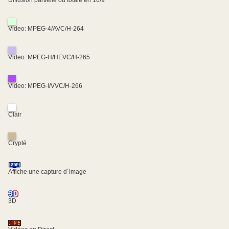
Diffusion partielle ou totale en 16/9
Video: MPEG-4/AVC/H-264
Video: MPEG-H/HEVC/H-265
Video: MPEG-I/VVC/H-266
Clair
Crypté
Affiche une capture d´image
3D