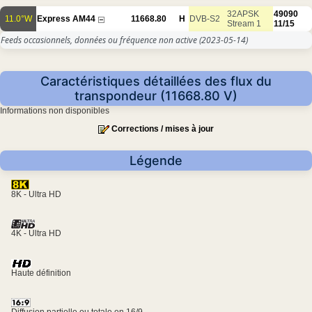
32APSK
49090
11.0°W
Express AM44
11668.80
H
DVB-S2
Stream 1
11/15
Feeds occasionnels, données ou fréquence non active
(2023-05-14)
Caractéristiques détaillées des flux du
transpondeur (11668.80 V)
Informations non disponibles
Corrections / mises à jour
Légende
8K - Ultra HD
4K - Ultra HD
Haute définition