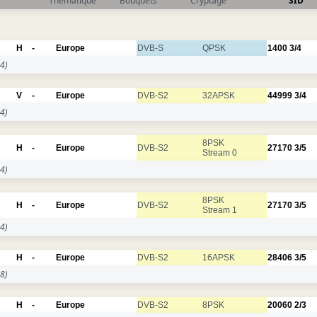
Thématique
Bouquets
Cryptage
SID
H
-
Europe
DVB-S
QPSK
1400
3/4
4)
V
-
Europe
DVB-S2
32APSK
44999
3/4
4)
8PSK
H
-
Europe
DVB-S2
27170
3/5
Stream 0
4)
8PSK
H
-
Europe
DVB-S2
27170
3/5
Stream 1
4)
H
-
Europe
DVB-S2
16APSK
28406
3/5
8)
H
-
Europe
DVB-S2
8PSK
20060
2/3