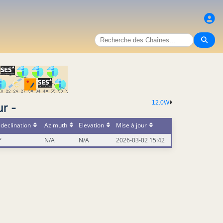
12.0W
r -
declination
Azimuth
Elevation
Mise à jour
°
N/A
N/A
2026-03-02 15:42