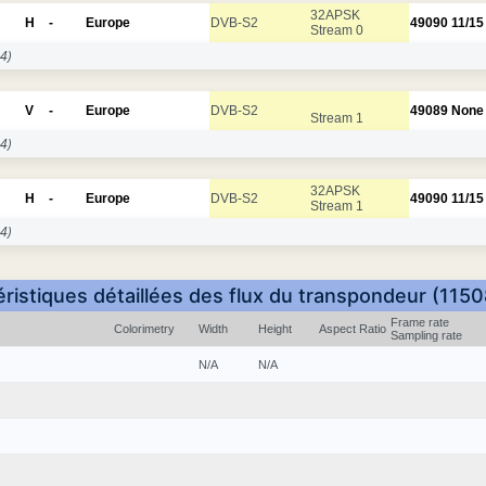
32APSK
H
-
Europe
DVB-S2
49090
11/15
Stream 0
4)
V
-
Europe
DVB-S2
49089
None
Stream 1
4)
32APSK
H
-
Europe
DVB-S2
49090
11/15
Stream 1
4)
ristiques détaillées des flux du transpondeur (115
Frame rate
Colorimetry
Width
Height
Aspect Ratio
Sampling rate
N/A
N/A