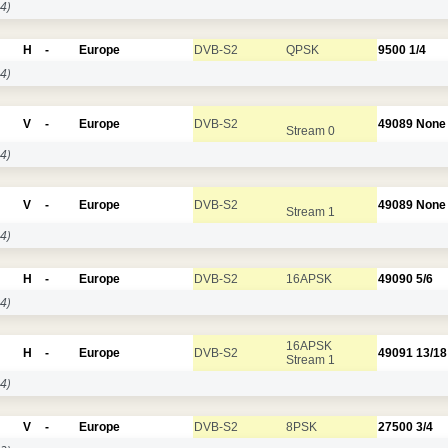
4)
H
-
Europe
DVB-S2
QPSK
9500
1/4
4)
V
-
Europe
DVB-S2
49089
None
Stream 0
4)
V
-
Europe
DVB-S2
49089
None
Stream 1
4)
H
-
Europe
DVB-S2
16APSK
49090
5/6
4)
16APSK
H
-
Europe
DVB-S2
49091
13/18
Stream 1
4)
V
-
Europe
DVB-S2
8PSK
27500
3/4