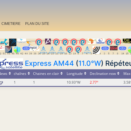
CIMETIERE
PLAN DU SITE
Express AM44
(
11.0°W
) Répéteu
News
chaînes
Chaines en clair
Longitude
Declination now
Max 
1
1
10.93°W
2.77°
3.58