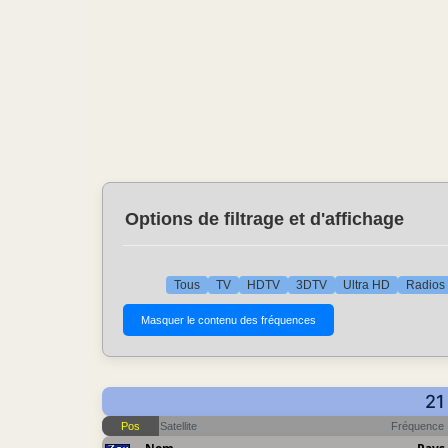
Options de filtrage et d'affichage
Tous
TV
HDTV
3DTV
Ultra HD
Radios
21
Pos
Satellite
Fréquence