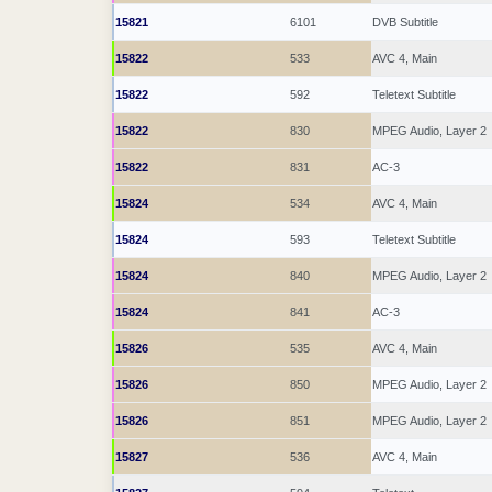
15821
6101
DVB Subtitle
15822
533
AVC 4, Main
15822
592
Teletext Subtitle
15822
830
MPEG Audio, Layer 2
15822
831
AC-3
15824
534
AVC 4, Main
15824
593
Teletext Subtitle
15824
840
MPEG Audio, Layer 2
15824
841
AC-3
15826
535
AVC 4, Main
15826
850
MPEG Audio, Layer 2
15826
851
MPEG Audio, Layer 2
15827
536
AVC 4, Main