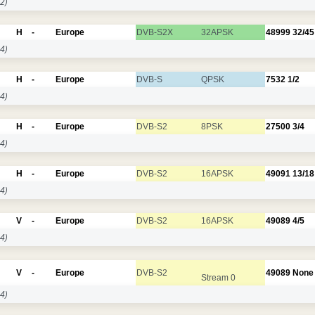
2)
H
-
Europe
DVB-S2X
32APSK
48999
32/45
4)
H
-
Europe
DVB-S
QPSK
7532
1/2
4)
H
-
Europe
DVB-S2
8PSK
27500
3/4
4)
H
-
Europe
DVB-S2
16APSK
49091
13/18
4)
V
-
Europe
DVB-S2
16APSK
49089
4/5
4)
V
-
Europe
DVB-S2
49089
None
Stream 0
4)