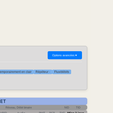
Options avancées
▼
emporairement en clair
Répéteur -
Flux/débits
CET
Réseau, Débit binaire
NID
TID