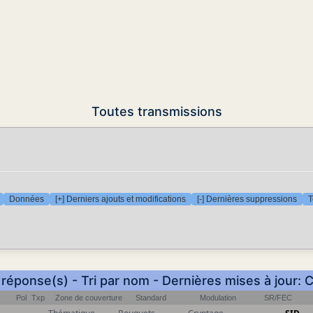
Toutes transmissions
Données
[+] Derniers ajouts et modifications
[-] Dernières suppressions
T
 réponse(s) - Tri par nom - Dernières mises à jour: 
Pol
Txp
Zone de couverture
Standard
Modulation
SR/FEC