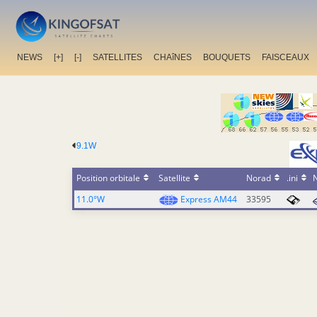
NEWS
[+]
[-]
SATELLITES
CHAîNES
BOUQUETS
FAISCEAUX
9.1W
Position orbitale
Satellite
Norad
.ini
11.0°W
Express AM44
33595