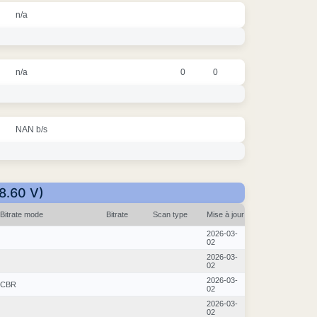
n/a
n/a
0
0
NAN b/s
08.60 V)
Bitrate mode
Bitrate
Scan type
Mise à jour
2026-03-
02
2026-03-
02
2026-03-
CBR
02
2026-03-
02