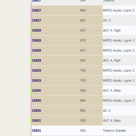
15827
594
Teletext
15827
860
MPEG Audio, Layer 2
15827
861
AC-3
15828
537
AVC 4, High
15828
870
MPEG Audio, Layer 2
15828
871
MPEG Audio, Layer 2
15829
526
AVC 4, High
15829
790
MPEG Audio, Layer 2
15829
792
MPEG Audio, Layer 2
15830
538
AVC 4, Main
15830
880
MPEG Audio, Layer 2
15830
881
AC-3
15831
539
AVC 4, Main
15831
595
Teletext Subtitle