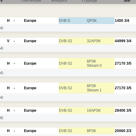
ys
Thématique
Bouquets
Cryptage
SID
H
-
Europe
DVB-S
QPSK
1400
3/4
4)
V
-
Europe
DVB-S2
32APSK
44999
3/4
4)
8PSK
H
-
Europe
DVB-S2
27170
3/5
Stream 0
4)
8PSK
H
-
Europe
DVB-S2
27170
3/5
Stream 1
4)
H
-
Europe
DVB-S2
16APSK
28406
3/5
8)
H
-
Europe
DVB-S2
8PSK
20060
2/3