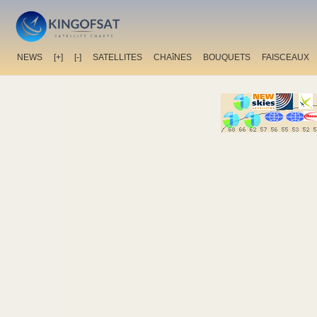
NEWS
[+]
[-]
SATELLITES
CHAîNES
BOUQUETS
FAISCEAUX