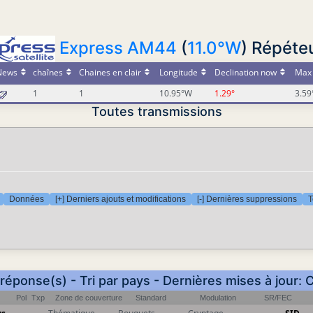
Express AM44
(
11.0°W
) Répéteu
News
chaînes
Chaines en clair
Longitude
Declination now
Max 
1
1
10.95°W
1.29°
3.59
Toutes transmissions
Données
[+] Derniers ajouts et modifications
[-] Dernières suppressions
T
 réponse(s) - Tri par pays - Dernières mises à jour: 
Pol
Txp
Zone de couverture
Standard
Modulation
SR/FEC