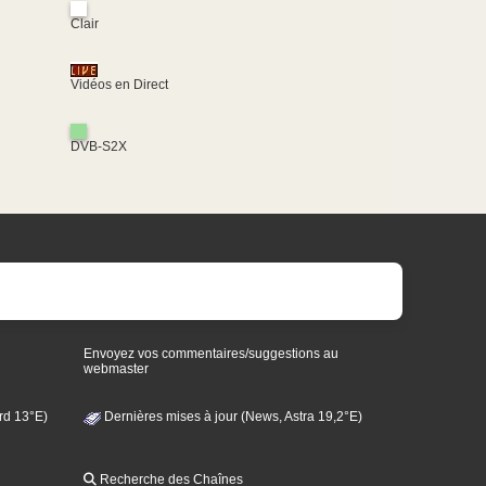
Clair
Vidéos en Direct
DVB-S2X
Envoyez vos commentaires/suggestions au
webmaster
rd 13°E)
Dernières mises à jour (News, Astra 19,2°E)
Recherche des Chaînes