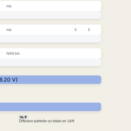
n/a
n/a
0
0
NAN b/s
6.20 V)
Diffusion partielle ou totale en 16/9