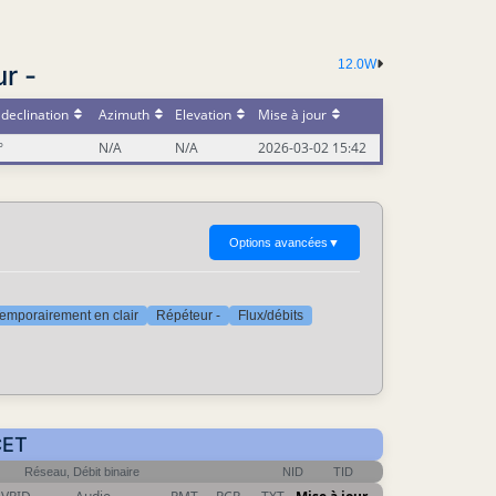
12.0W
r -
declination
Azimuth
Elevation
Mise à jour
°
N/A
N/A
2026-03-02 15:42
Options avancées
▼
emporairement en clair
Répéteur -
Flux/débits
CET
Réseau, Débit binaire
NID
TID