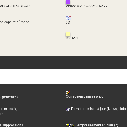
MPEG-H/HEVC/H-265
Video: MPEG-I/VVC/H-266
une capture d´image
3D
DVB-S2
Corrections / mises à jour
s générales
es mises à jour
Dernières mises à jour (News, Hotbi
r)
es suppressions
Temporairement en clair (7)