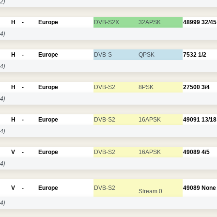
2)
H
-
Europe
DVB-S2X
32APSK
48999
32/45
4)
H
-
Europe
DVB-S
QPSK
7532
1/2
4)
H
-
Europe
DVB-S2
8PSK
27500
3/4
4)
H
-
Europe
DVB-S2
16APSK
49091
13/18
4)
V
-
Europe
DVB-S2
16APSK
49089
4/5
4)
V
-
Europe
DVB-S2
49089
None
Stream 0
4)