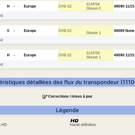
32APSK
H
-
Europe
DVB-S2
49090
11/15
Stream 0
4)
V
-
Europe
DVB-S2
49089
None
Stream 1
4)
32APSK
H
-
Europe
DVB-S2
49090
11/15
Stream 1
4)
éristiques détaillées des flux du transpondeur (1110
Corrections / mises à jour
Légende
ra HD
Haute définition