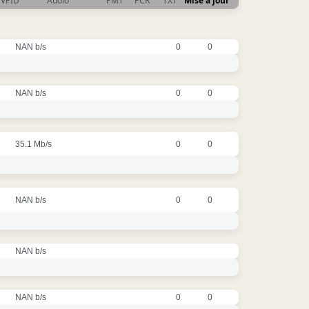
VPID
Audio
PMT
PCR
TXT
Mise à jour
NAN b/s
0
0
NAN b/s
0
0
35.1 Mb/s
0
0
NAN b/s
0
0
NAN b/s
NAN b/s
0
0