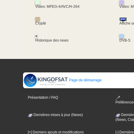
Video: MPEG-4/AVC/H-264
Video: 
Crypté
Affiche 
+
Historique des news
DVB-S
Page de démarrage
Présentation / FAQ
Préférence
Dernières mises à jour (News)
Dernièr
(News, Clai
[+] Derniers ajouts et modifications
[-] Dernièr