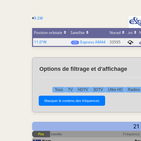
9.1W
Position orbitale
Satellite
Norad
.ini
11.0°W
Express AM44
33595
Options de filtrage et d'affichage
Tous
TV
HDTV
3DTV
Ultra HD
Radios
21
Pos
Satellite
Fréquence