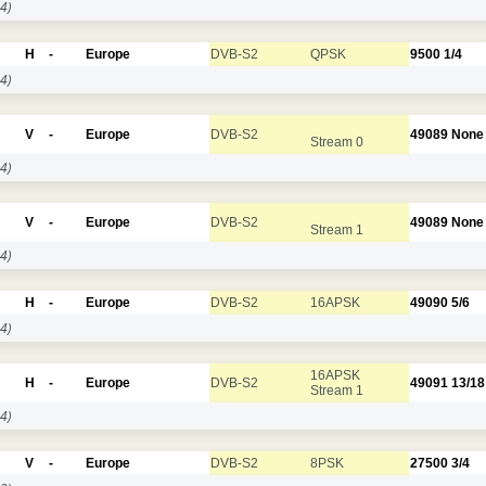
4)
H
-
Europe
DVB-S2
QPSK
9500
1/4
4)
V
-
Europe
DVB-S2
49089
None
Stream 0
4)
V
-
Europe
DVB-S2
49089
None
Stream 1
4)
H
-
Europe
DVB-S2
16APSK
49090
5/6
4)
16APSK
H
-
Europe
DVB-S2
49091
13/18
Stream 1
4)
V
-
Europe
DVB-S2
8PSK
27500
3/4