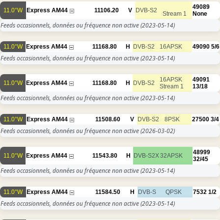
49089
11.0°W
Express AM44
11106.20
V
DVB-S2
Stream 1
None
Feeds occasionnels, données ou fréquence non active
(2023-05-14)
11.0°W
Express AM44
11168.80
H
DVB-S2
16APSK
49090
5/6
Feeds occasionnels, données ou fréquence non active
(2023-05-14)
16APSK
49091
11.0°W
Express AM44
11168.80
H
DVB-S2
Stream 1
13/18
Feeds occasionnels, données ou fréquence non active
(2023-05-14)
11.0°W
Express AM44
11508.60
V
DVB-S2
8PSK
27500
3/4
Feeds occasionnels, données ou fréquence non active
(2026-03-02)
48999
11.0°W
Express AM44
11543.80
H
DVB-S2X
32APSK
32/45
Feeds occasionnels, données ou fréquence non active
(2023-05-14)
11.0°W
Express AM44
11584.50
H
DVB-S
QPSK
7532
1/2
Feeds occasionnels, données ou fréquence non active
(2023-05-14)