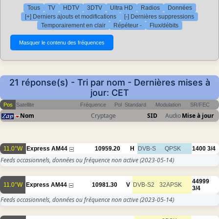
Tous
TV
HDTV
3DTV
Ultra HD
Radios
Données
[+] Derniers ajouts et modifications
[-] Dernières suppressions
Temporairement en clair
Répéteur -
Flux/débits
21 réponse(s) - Tri par nom - Dernières mises à
jour: CET
Pos
Satellite
Fréquence
Pol
Standard
Modulation
SR/FEC
Nom
Cryptage
SID
Audio
Mise à jour
11.0°W
Express AM44
10959.20
H
DVB-S
QPSK
1400
3/4
Feeds occasionnels, données ou fréquence non active
(2023-05-14)
44999
11.0°W
Express AM44
10981.30
V
DVB-S2
32APSK
3/4
Feeds occasionnels, données ou fréquence non active
(2023-05-14)