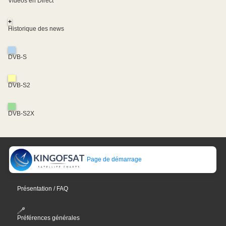
Vidéos en Direct
+
Historique des news
DVB-S
DVB-S2
DVB-S2X
Page de démarrage
Présentation / FAQ
Préférences générales