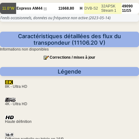
32APSK
49090
11.0°W
Express AM44
11668.80
H
DVB-S2
Stream 1
11/15
Feeds occasionnels, données ou fréquence non active
(2023-05-14)
Caractéristiques détaillées des flux du
transpondeur (11106.20 V)
Informations non disponibles
Corrections / mises à jour
Légende
8K - Ultra HD
4K - Ultra HD
Haute définition