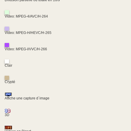
Diffusion partielle ou totale en 16/9
Video: MPEG-4/AVC/H-264
Video: MPEG-H/HEVC/H-265
Video: MPEG-I/VVC/H-266
Clair
Crypté
Affiche une capture d´image
3D