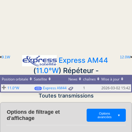
9.1W
12.0W
Express AM44
(
11.0°W
) Répéteur -
Position orbitale
Satellite
News
chaînes
Mise à jour
11.0°W
Express AM44
1
2026-03-02 15:42
Toutes transmissions
Options de filtrage et
Options
▼
d'affichage
avancées