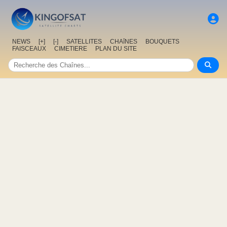
NEWS
[+]
[-]
SATELLITES
CHAîNES
BOUQUETS
FAISCEAUX
CIMETIERE
PLAN DU SITE