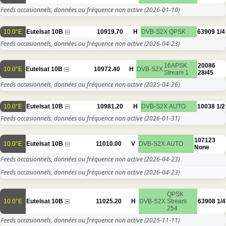
Feeds occasionnels, données ou fréquence non active
(2026-01-10)
10.0°E
Eutelsat 10B
10919.70
H
DVB-S2X
QPSK
63909
1/4
Feeds occasionnels, données ou fréquence non active
(2026-04-23)
16APSK
20086
10.0°E
Eutelsat 10B
10972.40
H
DVB-S2X
Stream 1
28/45
Feeds occasionnels, données ou fréquence non active
(2025-04-26)
10.0°E
Eutelsat 10B
10981.20
H
DVB-S2X
AUTO
10038
1/2
Feeds occasionnels, données ou fréquence non active
(2026-01-31)
107123
10.0°E
Eutelsat 10B
11010.00
V
DVB-S2X
AUTO
None
Feeds occasionnels, données ou fréquence non active
(2026-04-23)
Feeds occasionnels, données ou fréquence non active
(2026-04-23)
QPSK
10.0°E
Eutelsat 10B
11025.20
H
DVB-S2X
Stream
63908
1/4
254
Feeds occasionnels, données ou fréquence non active
(2025-11-11)