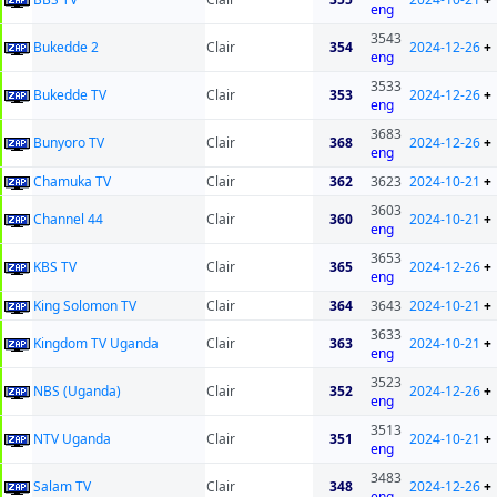
eng
3543
Bukedde 2
Clair
354
2024-12-26
+
eng
3533
Bukedde TV
Clair
353
2024-12-26
+
eng
3683
Bunyoro TV
Clair
368
2024-12-26
+
eng
Chamuka TV
Clair
362
3623
2024-10-21
+
3603
Channel 44
Clair
360
2024-10-21
+
eng
3653
KBS TV
Clair
365
2024-12-26
+
eng
King Solomon TV
Clair
364
3643
2024-10-21
+
3633
Kingdom TV Uganda
Clair
363
2024-10-21
+
eng
3523
NBS (Uganda)
Clair
352
2024-12-26
+
eng
3513
NTV Uganda
Clair
351
2024-10-21
+
eng
3483
Salam TV
Clair
348
2024-12-26
+
eng