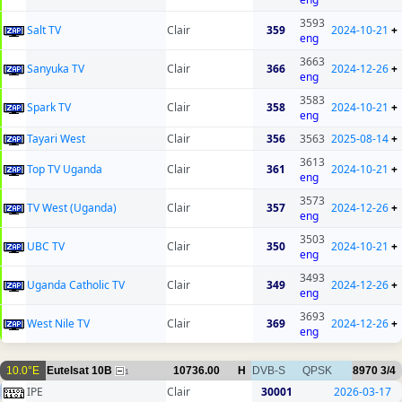
3593
Salt TV
Clair
359
2024-10-21
+
eng
3663
Sanyuka TV
Clair
366
2024-12-26
+
eng
3583
Spark TV
Clair
358
2024-10-21
+
eng
Tayari West
Clair
356
3563
2025-08-14
+
3613
Top TV Uganda
Clair
361
2024-10-21
+
eng
3573
TV West (Uganda)
Clair
357
2024-12-26
+
eng
3503
UBC TV
Clair
350
2024-10-21
+
eng
3493
Uganda Catholic TV
Clair
349
2024-12-26
+
eng
3693
West Nile TV
Clair
369
2024-12-26
+
eng
10.0°E
Eutelsat 10B
10736.00
H
DVB-S
QPSK
8970
3/4
1
IPE
Clair
30001
2026-03-17