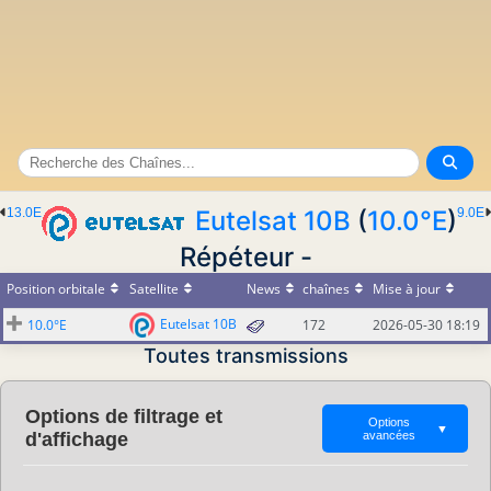
13.0E
Eutelsat 10B
(
10.0°E
)
9.0E
Répéteur -
Position orbitale
Satellite
News
chaînes
Mise à jour
Eutelsat 10B
10.0°E
172
2026-05-30 18:19
Toutes transmissions
Options de filtrage et
Options
▼
d'affichage
avancées