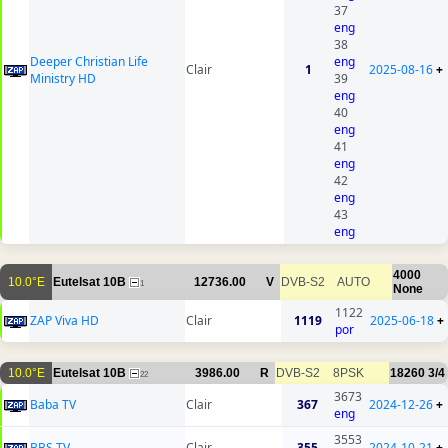
37
eng
38
Deeper Christian Life
eng
Clair
1
2025-08-16
+
Ministry HD
39
eng
40
eng
41
eng
42
eng
43
eng
4000
10.0°E
Eutelsat 10B
12736.00
V
DVB-S2
AUTO
1
None
1122
ZAP Viva HD
Clair
1119
2025-06-18
+
por
10.0°E
Eutelsat 10B
3986.00
R
DVB-S2
8PSK
18260
3/4
22
3673
Baba TV
Clair
367
2024-12-26
+
eng
3553
BBS TV
Clair
355
2024-10-21
+