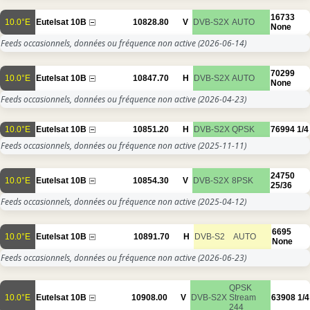
16733
10.0°E
Eutelsat 10B
10828.80
V
DVB-S2X
AUTO
None
Feeds occasionnels, données ou fréquence non active
(2026-06-14)
70299
10.0°E
Eutelsat 10B
10847.70
H
DVB-S2X
AUTO
None
Feeds occasionnels, données ou fréquence non active
(2026-04-23)
10.0°E
Eutelsat 10B
10851.20
H
DVB-S2X
QPSK
76994
1/4
Feeds occasionnels, données ou fréquence non active
(2025-11-11)
24750
10.0°E
Eutelsat 10B
10854.30
V
DVB-S2X
8PSK
25/36
Feeds occasionnels, données ou fréquence non active
(2025-04-12)
6695
10.0°E
Eutelsat 10B
10891.70
H
DVB-S2
AUTO
None
Feeds occasionnels, données ou fréquence non active
(2026-06-23)
QPSK
10.0°E
Eutelsat 10B
10908.00
V
DVB-S2X
Stream
63908
1/4
244