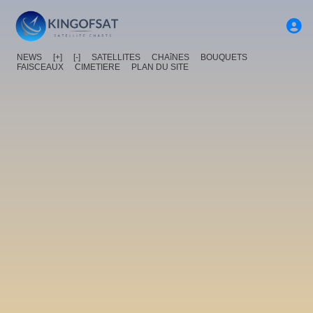
NEWS
[+]
[-]
SATELLITES
CHAîNES
BOUQUETS
FAISCEAUX
CIMETIERE
PLAN DU SITE