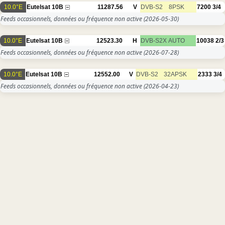
10.0°E
Eutelsat 10B
11287.56
V
DVB-S2
8PSK
7200
3/4
Feeds occasionnels, données ou fréquence non active
(2026-05-30)
10.0°E
Eutelsat 10B
12523.30
H
DVB-S2X
AUTO
10038
2/3
Feeds occasionnels, données ou fréquence non active
(2026-07-28)
10.0°E
Eutelsat 10B
12552.00
V
DVB-S2
32APSK
2333
3/4
Feeds occasionnels, données ou fréquence non active
(2026-04-23)