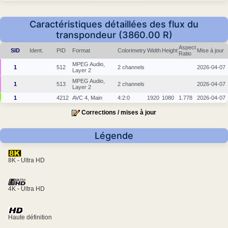
Caractéristiques détaillées des flux du
transpondeur (3860.00 R)
Aspect
SID
Ident.
PID
Format
Colorimetry
Width
Height
Mise à jour
Ratio
MPEG Audio,
1
512
2 channels
2026-04-07
Layer 2
MPEG Audio,
1
513
2 channels
2026-04-07
Layer 2
1
4212
AVC 4, Main
4:2:0
1920
1080
1.778
2026-04-07
Corrections / mises à jour
Légende
8K - Ultra HD
4K - Ultra HD
Haute définition