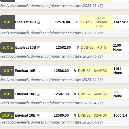
Feeds occasionnels, données ou fréquence non active
(2026-03-17)
QPSK
10.0°E
Eutelsat 10B
12576.80
V
DVB-S2
Stream
3347
5/11
254;0
Feeds occasionnels, données ou fréquence non active
(2026-07-28)
1100
10.0°E
Eutelsat 10B
12582.80
V
DVB-S2
AUTO
None
Feeds occasionnels, données ou fréquence non active
(2026-06-23)
1161
10.0°E
Eutelsat 10B
12586.60
V
DVB-S2
64APSK
None
Feeds occasionnels, données ou fréquence non active
(2025-04-26)
300
10.0°E
Eutelsat 10B
12587.50
V
DVB-S2
64APSK
None
Feeds occasionnels, données ou fréquence non active
(2025-04-26)
10.0°E
Eutelsat 10B
12589.00
V
DVB-S2
32APSK
1000
3/4
Feeds occasionnels, données ou fréquence non active
(2026-04-23)