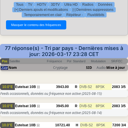
Tous
TV
HDTV
3DTV
Ultra HD
Radios
Données
[+] Derniers ajouts et modifications
[-] Dernières suppressions
Temporairement en clair
Répéteur -
Flux/débits
77 réponse(s) - Tri par pays - Dernières mises à
jour: 2026-03-17 23:28 CET
Pos
Satellite
Fréquence
Pol
Standard
Modulation
SR/FEC
Nom
Cryptage
SID
Audio
Mise à jour
10.0°E
Eutelsat 10B
3943.00
R
DVB-S2
8PSK
2083
3/5
Feeds occasionnels, données ou fréquence non active
(2025-08-15)
10.0°E
Eutelsat 10B
3945.00
R
DVB-S2
8PSK
2083
3/5
Feeds occasionnels, données ou fréquence non active
(2025-08-14)
10.0°E
Eutelsat 10B
10721.40
H
DVB-S2
8PSK
7200
3/4