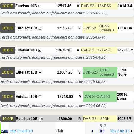
10.0°E
Eutelsat 10B
12597.46
V
DVB-S2
16APSK
1014
3/4
Feeds occasionnels, données ou fréquence non active
(2026-05-25)
QPSK
10.0°E
Eutelsat 10B
12597.80
V
DVB-S2
1014
1/4
Stream 0
Feeds occasionnels, données ou fréquence non active
(2026-06-14)
10.0°E
Eutelsat 10B
12628.90
V
DVB-S2
32APSK
14286
3/4
Feeds occasionnels, données ou fréquence non active
(2025-04-26)
AUTO
3348
10.0°E
Eutelsat 10B
12664.20
V
DVB-S2X
Stream 0
None
Feeds occasionnels, données ou fréquence non active
(2026-06-23)
20086
10.0°E
Eutelsat 10B
12718.60
V
DVB-S2X
AUTO
None
Feeds occasionnels, données ou fréquence non active
(2026-06-23)
10.0°E
Eutelsat 10B
3860.00
R
DVB-S2
8PSK
4042
2/3
1
512
Tele Tchad HD
Clair
1
fra
2023-08-13
+