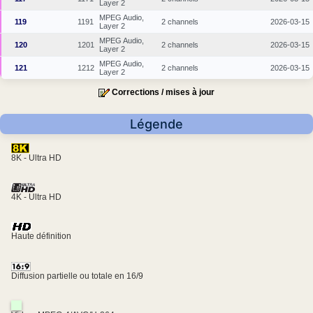
Layer 2
MPEG Audio,
119
1191
2 channels
2026-03-15
Layer 2
MPEG Audio,
120
1201
2 channels
2026-03-15
Layer 2
MPEG Audio,
121
1212
2 channels
2026-03-15
Layer 2
Corrections / mises à jour
Légende
8K - Ultra HD
4K - Ultra HD
Haute définition
Diffusion partielle ou totale en 16/9