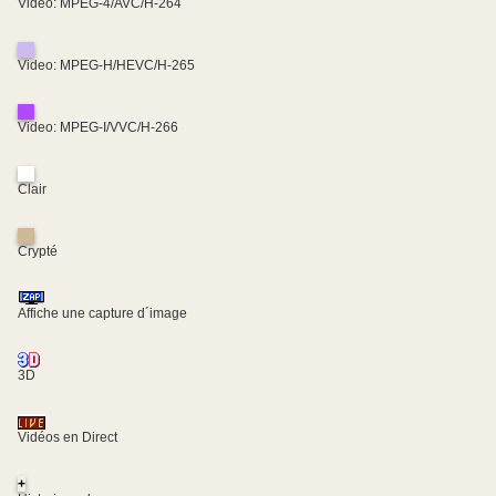
Video: MPEG-4/AVC/H-264
Video: MPEG-H/HEVC/H-265
Video: MPEG-I/VVC/H-266
Clair
Crypté
Affiche une capture d´image
3D
Vidéos en Direct
+