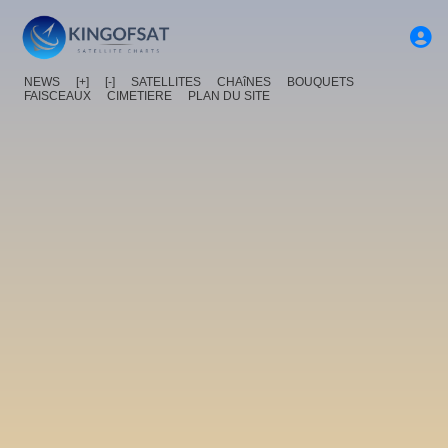
NEWS
[+]
[-]
SATELLITES
CHAîNES
BOUQUETS
FAISCEAUX
CIMETIERE
PLAN DU SITE