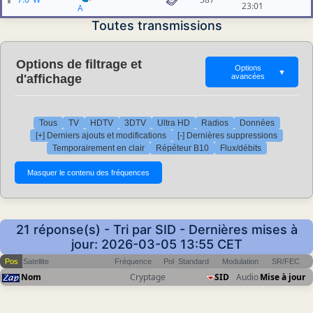
23:01
A
Toutes transmissions
Options de filtrage et
Options
▼
d'affichage
avancées
Tous
TV
HDTV
3DTV
Ultra HD
Radios
Données
[+] Derniers ajouts et modifications
[-] Dernières suppressions
Temporairement en clair
Répéteur B10
Flux/débits
21 réponse(s) - Tri par SID - Dernières mises à
jour: 2026-03-05 13:55 CET
Pos
Satellite
Fréquence
Pol
Standard
Modulation
SR/FEC
Nom
Cryptage
SID
Audio
Mise à jour