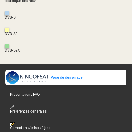
Historique des news
DVB-S
DVB-S2
DVB-S2X
Page de démarrage
Présentation / FAQ
Préférences générales
Corrections / mises à jour