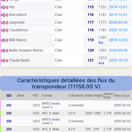
Fes
Clair
115
1151
2019-12-01
Marrakech
Clair
116
1161
2019-12-01
Laayoune
Clair
117
1171
2026-03-05
Casablanca
Clair
118
1181
2020-10-02
1191
RIM Maroc
Clair
119
2019-12-03
fra
Radio Azawan Maroc
Clair
120
1201
2024-03-06
1212
Chada Radio
Clair
121
2025-10-15
ara
Caractéristiques détaillées des flux du
transpondeur (11158.00 V)
Aspect
SID
Ident.
PID
Format
Colorimetry
Width
Height
Mise à jour
Ratio
MPEG Audio,
101
1012
2 channels
2026-03-15
Layer 2
102
1021
AVC 4, Main
4:2:0
1920
1080
1.778
2026-03-15
MPEG Audio,
102
1022
2 channels
2026-03-15
Layer 2
103
1031
AVC 3, Main
4:2:0
720
576
1.778
2026-03-15