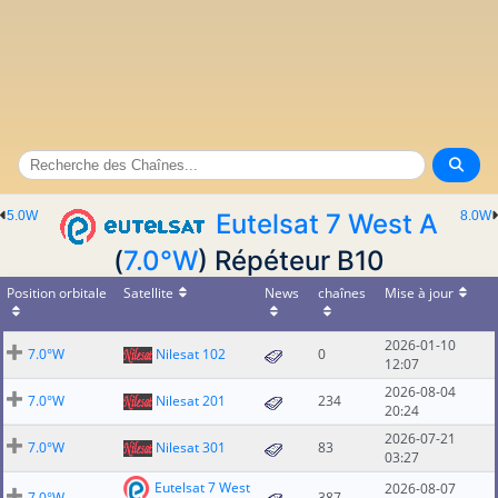
5.0W
Eutelsat 7 West A
8.0W
(
7.0°W
) Répéteur B10
Position orbitale
Satellite
News
chaînes
Mise à jour
2026-01-10
7.0°W
Nilesat 102
0
12:07
2026-08-04
7.0°W
Nilesat 201
234
20:24
2026-07-21
7.0°W
Nilesat 301
83
03:27
Eutelsat 7 West
2026-08-07
7.0°W
387