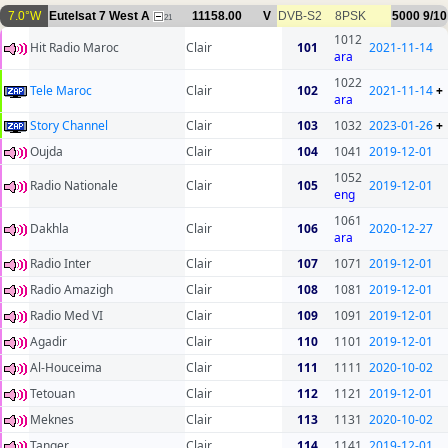
7.0°W
Eutelsat 7 West A
11158.00
V
DVB-S2
8PSK
5000
9/10
21
1012
Hit Radio Maroc
Clair
101
2021-11-14
ara
1022
Tele Maroc
Clair
102
2021-11-14
+
ara
Story Channel
Clair
103
1032
2023-01-26
+
Oujda
Clair
104
1041
2019-12-01
1052
Radio Nationale
Clair
105
2019-12-01
eng
1061
Dakhla
Clair
106
2020-12-27
ara
Radio Inter
Clair
107
1071
2019-12-01
Radio Amazigh
Clair
108
1081
2019-12-01
Radio Med VI
Clair
109
1091
2019-12-01
Agadir
Clair
110
1101
2019-12-01
Al-Houceima
Clair
111
1111
2020-10-02
Tetouan
Clair
112
1121
2019-12-01
Meknes
Clair
113
1131
2020-10-02
Tanger
Clair
114
1141
2019-12-01