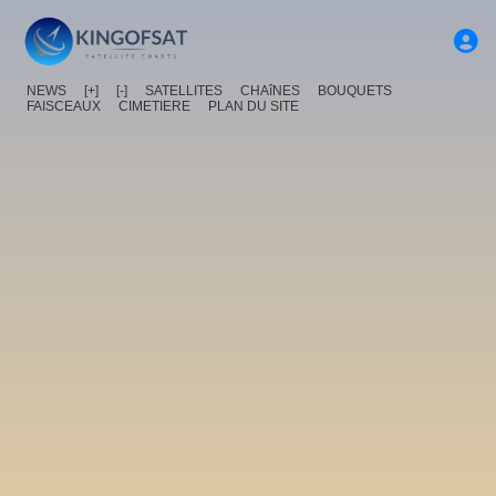
NEWS
[+]
[-]
SATELLITES
CHAîNES
BOUQUETS
FAISCEAUX
CIMETIERE
PLAN DU SITE