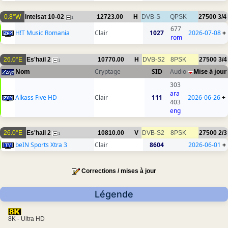
0.8°W
Intelsat 10-02
12723.00
H
DVB-S
QPSK
27500
3/4
1
677
H!T Music Romania
Clair
1027
2026-07-08
+
rom
26.0°E
Es'hail 2
10770.00
H
DVB-S2
8PSK
27500
3/4
1
Nom
Cryptage
SID
Audio
Mise à jour
303
ara
Alkass Five HD
Clair
111
2026-06-26
+
403
eng
26.0°E
Es'hail 2
10810.00
V
DVB-S2
8PSK
27500
2/3
1
beIN Sports Xtra 3
Clair
8604
2026-06-01
+
Corrections / mises à jour
Légende
8K - Ultra HD