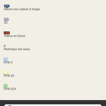
Affiche une capture d´image
3D
Vidéos en Direct
+
Historique des news
DVB-S
DVB-S2
DVB-S2X