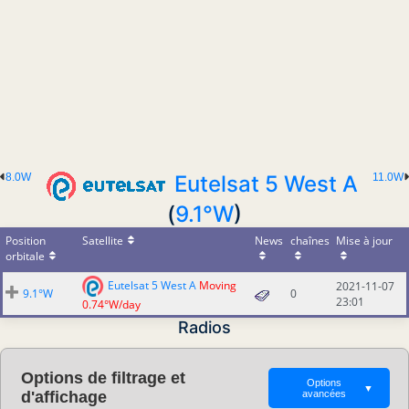
8.0W
Eutelsat 5 West A
11.0W
(
9.1°W
)
Position
Satellite
News
chaînes
Mise à jour
orbitale
Eutelsat 5 West A
Moving
2021-11-07
9.1°W
0
23:01
0.74°W/day
Radios
Options de filtrage et
Options
▼
d'affichage
avancées