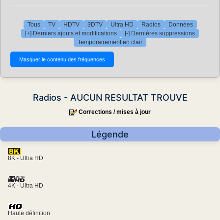
Tous
TV
HDTV
3DTV
Ultra HD
Radios
Données
[+] Derniers ajouts et modifications
[-] Dernières suppressions
Temporairement en clair
Radios - AUCUN RESULTAT TROUVE
Corrections / mises à jour
Légende
8K - Ultra HD
4K - Ultra HD
Haute définition