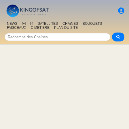
NEWS
[+]
[-]
SATELLITES
CHAîNES
BOUQUETS
FAISCEAUX
CIMETIERE
PLAN DU SITE