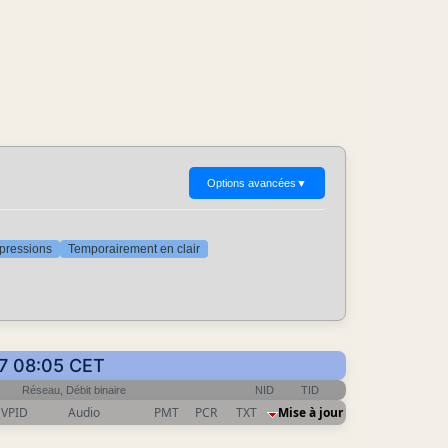
Options avancées
▼
ppressions
Temporairement en clair
17 08:05 CET
Réseau, Débit binaire
NID
TID
VPID
Audio
PMT
PCR
TXT
Mise à jour