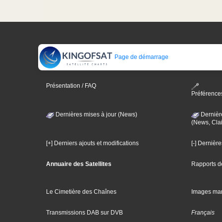
Page de démarrage
Présentation / FAQ
Préférence
Dernières mises à jour (News)
Dernièr
(News, Clai
[+] Derniers ajouts et modifications
[-] Dernièr
Annuaire des Satellites
Rapports d
Le Cimetière des Chaînes
Images ma
Transmissions DAB sur DVB
Français