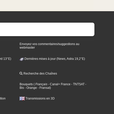
Envoyez vos commentaires/suggestions au
webmaster
rd 13°E)
Dernières mises à jour (News, Astra 19,2°E)
Recherche des Chaînes
Bouquets
(
Français
- Canal+ France
- TNTSAT
-
Bis
- Orange
- Fransat
)
tion
Transmissions en 3D