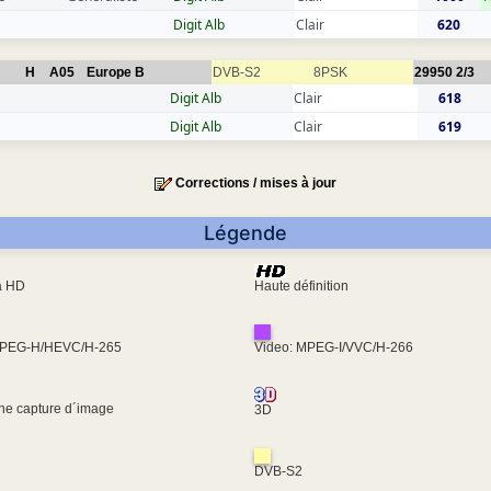
Digit Alb
Clair
620
H
A05
Europe B
DVB-S2
8PSK
29950
2/3
Digit Alb
Clair
618
Digit Alb
Clair
619
Corrections / mises à jour
Légende
ra HD
Haute définition
MPEG-H/HEVC/H-265
Video: MPEG-I/VVC/H-266
une capture d´image
3D
DVB-S2