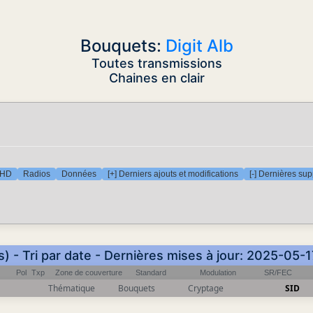
Bouquets:
Digit Alb
Toutes transmissions
Chaines en clair
 HD
Radios
Données
[+] Derniers ajouts et modifications
[-] Dernières su
s) - Tri par date - Dernières mises à jour: 2025-05-
Pol
Txp
Zone de couverture
Standard
Modulation
SR/FEC
Thématique
Bouquets
Cryptage
SID