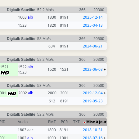
Digitalb Satellite
, 52.2 Mb/s
366
20300
1603
alb
1830
8191
2025-12-14
1523
1820
8191
2025-04-13
Digitalb Satellite
, 58 Mb/s
366
20500
634
8191
2024-06-21
Digitalb Satellite
, 52.2 Mb/s
366
20300
1521
1522
alb
1520
1521
2023-06-08
+
1523
Digitalb Satellite
, 58 Mb/s
366
20500
001
2002
alb
2000
2001
2019-12-04
+
612
8191
2019-05-23
Digitalb Satellite
, 52.2 Mb/s
366
20300
PID
Audio
PMT
PCR
TXT
Mise à jour
1803 aac
1800
8191
2018-10-31
001
1002
alb
1000
1001
2018-07-16
+