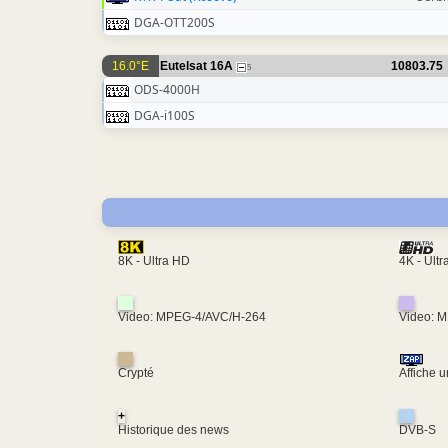
DGA-OTT200S
16.0°E
Eutelsat 16A
10803.75
5
ODS-4000H
DGA-i100S
4K - Ult
8K - Ultra HD
Video: MPEG-4/AVC/H-264
Video: 
Crypté
Affiche 
+
Historique des news
DVB-S