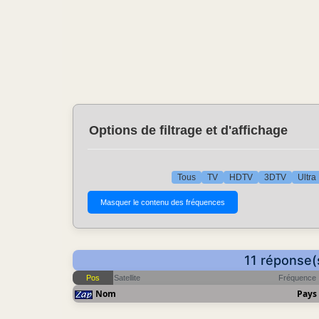
Options de filtrage et d'affichage
Tous
TV
HDTV
3DTV
Ultra
11 réponse(
Pos
Satellite
Fréquence
Nom
Pays