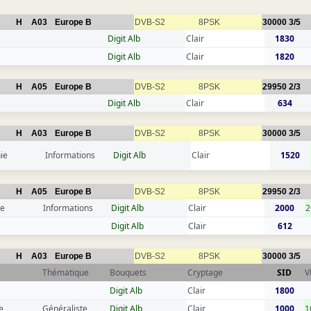
H
A03
Europe B
DVB-S2
8PSK
30000
3/5
Digit Alb
Clair
1830
Digit Alb
Clair
1820
H
A05
Europe B
DVB-S2
8PSK
29950
2/3
Digit Alb
Clair
634
H
A03
Europe B
DVB-S2
8PSK
30000
3/5
ie
Informations
Digit Alb
Clair
1520
H
A05
Europe B
DVB-S2
8PSK
29950
2/3
ce
Informations
Digit Alb
Clair
2000
2
Digit Alb
Clair
612
H
A03
Europe B
DVB-S2
8PSK
30000
3/5
Thématique
Bouquets
Cryptage
SID
V
Digit Alb
Clair
1800
e
Généraliste
Digit Alb
Clair
1000
1