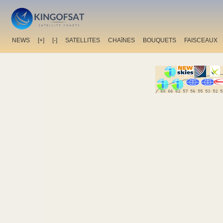
NEWS
[+]
[-]
SATELLITES
CHAîNES
BOUQUETS
FAISCEAUX