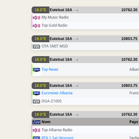
16.0°E
Eutelsat 16A
10762.30
6
My Music Radio
Top Gold Radio
16.0°E
Eutelsat 16A
10803.75
5
OTA SMIT MSD
16.0°E
Eutelsat 16A
10762.30
6
Top News
Alban
16.0°E
Eutelsat 16A
10803.75
5
Euronews Albania
Fran
DGA-Z100S
16.0°E
Eutelsat 16A
10762.30
6
Nom
Pays
Top Albania Radio
RTK 1 Sat (Kosovo)
Serbi