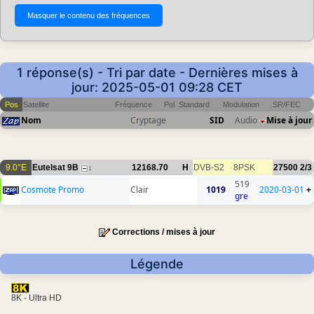
1 réponse(s) - Tri par date - Dernières mises à
jour: 2025-05-01 09:28 CET
Pos
Satellite
Fréquence
Pol
Standard
Modulation
SR/FEC
Nom
Cryptage
SID
Audio
Mise à jour
9.0°E
Eutelsat 9B
12168.70
H
DVB-S2
8PSK
27500
2/3
1
519
Cosmote Promo
Clair
1019
2020-03-01
+
gre
Corrections / mises à jour
Légende
8K - Ultra HD