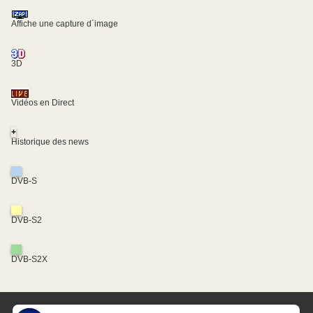
Affiche une capture d´image
3D
Vidéos en Direct
+
Historique des news
DVB-S
DVB-S2
DVB-S2X