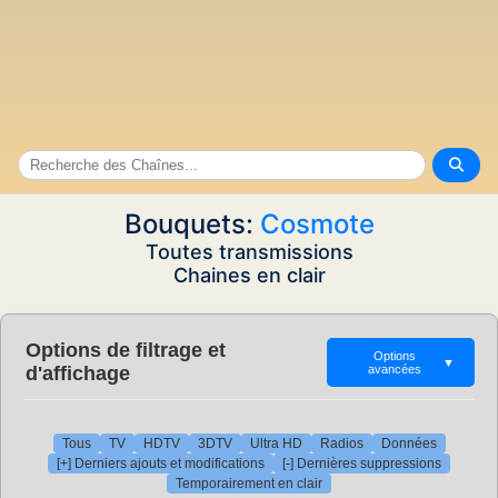
Bouquets:
Cosmote
Toutes transmissions
Chaines en clair
Options de filtrage et
Options
▼
d'affichage
avancées
Tous
TV
HDTV
3DTV
Ultra HD
Radios
Données
[+] Derniers ajouts et modifications
[-] Dernières suppressions
Temporairement en clair