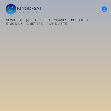
NEWS
[+]
[-]
SATELLITES
CHAîNES
BOUQUETS
FAISCEAUX
CIMETIERE
PLAN DU SITE