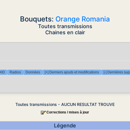
Bouquets:
Orange Romania
Toutes transmissions
Chaines en clair
 HD
Radios
Données
[+] Derniers ajouts et modifications
[-] Dernières su
Toutes transmissions - AUCUN RESULTAT TROUVE
Corrections / mises à jour
Légende