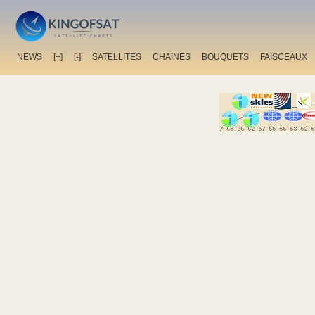
NEWS
[+]
[-]
SATELLITES
CHAîNES
BOUQUETS
FAISCEAUX