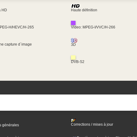
ra HD
Haute définition
MPEG-H/HEVC/H-265
Video: MPEG-I/VVC/H-266
une capture d´image
3D
DVB-S2
Corrections / mises à jour
s générales