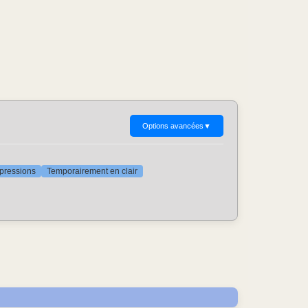
Options avancées
▼
ppressions
Temporairement en clair