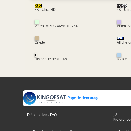
4K - Ult
8K - Ultra HD
Video: MPEG-4/AVC/H-264
Video: 
Crypté
Affiche 
+
Historique des news
DVB-S
Page de démarrage
Présentation / FAQ
Préférence