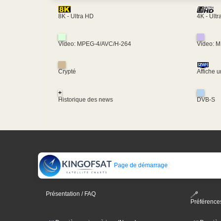
4K - Ult
8K - Ultra HD
Video: MPEG-4/AVC/H-264
Video: 
Crypté
Affiche 
+
Historique des news
DVB-S
Page de démarrage
Présentation / FAQ
Préférence