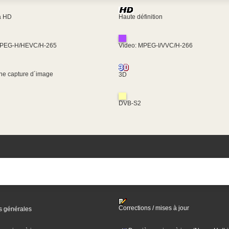
ra HD
Haute définition
MPEG-H/HEVC/H-265
Video: MPEG-I/VVC/H-266
une capture d´image
3D
DVB-S2
Corrections / mises à jour
s générales