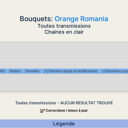
Bouquets:
Orange Romania
Toutes transmissions
Chaines en clair
 HD
Radios
Données
[+] Derniers ajouts et modifications
[-] Dernières su
Toutes transmissions - AUCUN RESULTAT TROUVE
Corrections / mises à jour
Légende