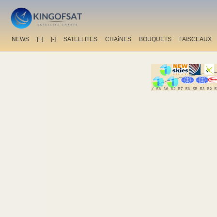
NEWS
[+]
[-]
SATELLITES
CHAîNES
BOUQUETS
FAISCEAUX