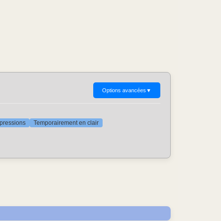
Options avancées
▼
ppressions
Temporairement en clair