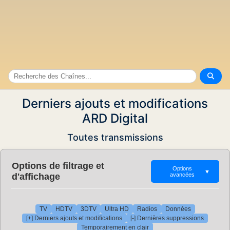
Derniers ajouts et modifications
ARD Digital
Toutes transmissions
Options de filtrage et
Options
▼
d'affichage
avancées
TV
HDTV
3DTV
Ultra HD
Radios
Données
[+] Derniers ajouts et modifications
[-] Dernières suppressions
Temporairement en clair