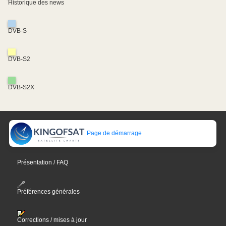
Historique des news
DVB-S
DVB-S2
DVB-S2X
Page de démarrage
Présentation / FAQ
Préférences générales
Corrections / mises à jour