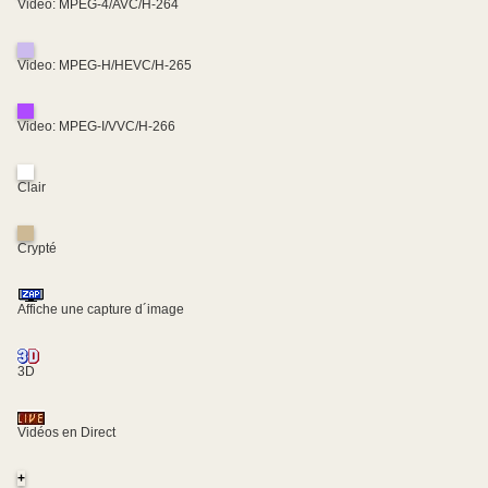
Video: MPEG-4/AVC/H-264
Video: MPEG-H/HEVC/H-265
Video: MPEG-I/VVC/H-266
Clair
Crypté
Affiche une capture d´image
3D
Vidéos en Direct
+