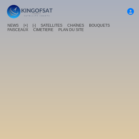
NEWS
[+]
[-]
SATELLITES
CHAîNES
BOUQUETS
FAISCEAUX
CIMETIERE
PLAN DU SITE