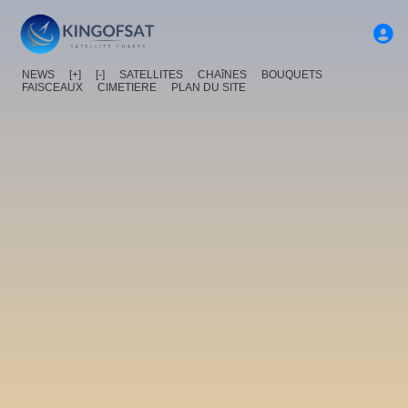
NEWS
[+]
[-]
SATELLITES
CHAîNES
BOUQUETS
FAISCEAUX
CIMETIERE
PLAN DU SITE