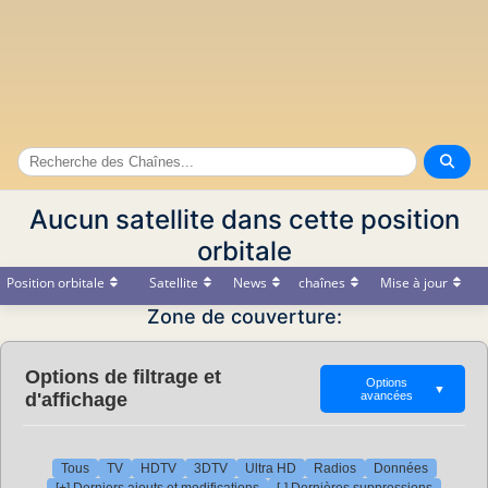
Aucun satellite dans cette position
orbitale
Position orbitale
Satellite
News
chaînes
Mise à jour
Zone de couverture:
Options de filtrage et
Options
▼
d'affichage
avancées
Tous
TV
HDTV
3DTV
Ultra HD
Radios
Données