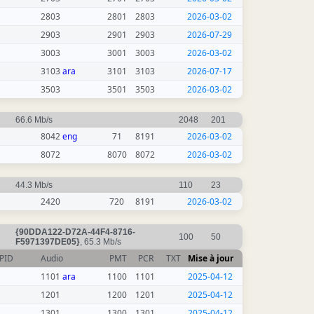
2803
2801
2803
2026-03-02
2903
2901
2903
2026-07-29
3003
3001
3003
2026-03-02
3103
ara
3101
3103
2026-07-17
3503
3501
3503
2026-03-02
66.6 Mb/s
2048
201
8042
eng
71
8191
2026-03-02
8072
8070
8072
2026-03-02
44.3 Mb/s
110
23
2420
720
8191
2026-03-02
{90DDA122-D72A-44F4-8716-
100
50
F5971397DE05}
, 65.3 Mb/s
PID
Audio
PMT
PCR
TXT
Mise à jour
1101
ara
1100
1101
2025-04-12
1201
1200
1201
2025-04-12
1301
1300
1301
2025-04-12