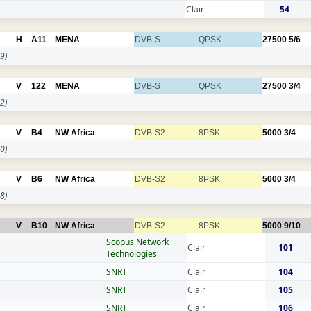
Clair
54
H
A11
MENA
DVB-S
QPSK
27500
5/6
9)
V
122
MENA
DVB-S
QPSK
27500
3/4
2)
V
B4
NW Africa
DVB-S2
8PSK
5000
3/4
0)
V
B6
NW Africa
DVB-S2
8PSK
5000
3/4
8)
V
B10
NW Africa
DVB-S2
8PSK
5000
9/10
Scopus Network
Clair
101
Technologies
SNRT
Clair
104
SNRT
Clair
105
SNRT
Clair
106