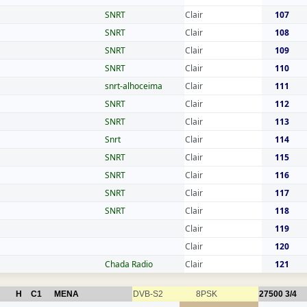
SNRT
Clair
107
SNRT
Clair
108
SNRT
Clair
109
SNRT
Clair
110
snrt-alhoceima
Clair
111
SNRT
Clair
112
SNRT
Clair
113
Snrt
Clair
114
SNRT
Clair
115
SNRT
Clair
116
SNRT
Clair
117
SNRT
Clair
118
Clair
119
Clair
120
Chada Radio
Clair
121
H
C1
MENA
DVB-S2
8PSK
27500
3/4