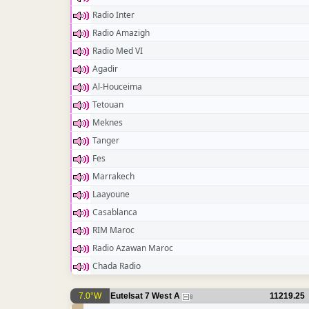
Radio Inter
Radio Amazigh
Radio Med VI
Agadir
Al-Houceima
Tetouan
Meknes
Tanger
Fes
Marrakech
Laayoune
Casablanca
RIM Maroc
Radio Azawan Maroc
Chada Radio
7.0°W
Eutelsat 7 West A
11219.25
8