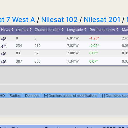
at 7 West A
/
Nilesat 102
/
Nilesat 201
/
News
chaînes
Chaines en clair
Longitude
Declination now
Max
0
0
6.91°W
-1.23°
2.4
234
210
7.02°W
-0.02°
0.0
83
67
7.08°W
0.05°
0.0
387
366
7.34°W
0.07°
0.0
 HD
Radios
Données
[+] Derniers ajouts et modifications
[-] Dernières su