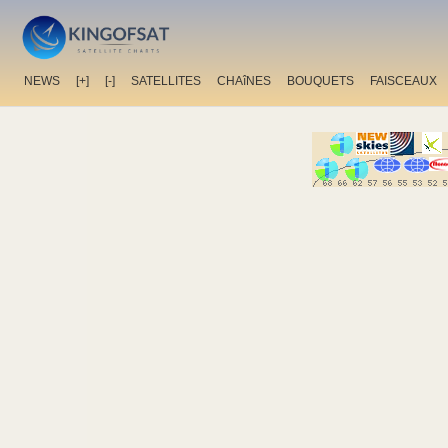
NEWS
[+]
[-]
SATELLITES
CHAîNES
BOUQUETS
FAISCEAUX