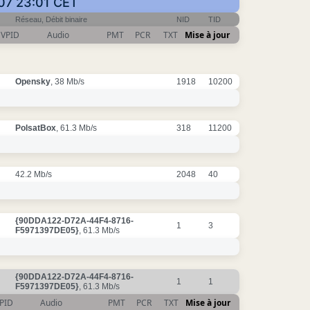
-07 23:01 CET
Réseau, Débit binaire
NID
TID
VPID
Audio
PMT
PCR
TXT
Mise à jour
Opensky
, 38 Mb/s
1918
10200
PolsatBox
, 61.3 Mb/s
318
11200
42.2 Mb/s
2048
40
{90DDA122-D72A-44F4-8716-
1
3
F5971397DE05}
, 61.3 Mb/s
{90DDA122-D72A-44F4-8716-
1
1
F5971397DE05}
, 61.3 Mb/s
PID
Audio
PMT
PCR
TXT
Mise à jour