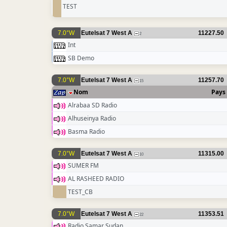
TEST
7.0°W
Eutelsat 7 West A
11227.50
2
Int
SB Demo
7.0°W
Eutelsat 7 West A
11257.70
15
Nom
Pays
Alrabaa SD Radio
Alhuseinya Radio
Basma Radio
7.0°W
Eutelsat 7 West A
11315.00
10
SUMER FM
AL RASHEED RADIO
TEST_CB
7.0°W
Eutelsat 7 West A
11353.51
22
Radio Samar Sudan