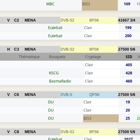
MBC
BISS
109
1
V
C2
MENA
DVB-S2
8PSK
41667
3/4
Eutelsat
Clair
199
Eutelsat
Clair
200
H
C3
MENA
DVB-S2
8PSK
27500
5/6
Thématique
Bouquets
Cryptage
SID
V
Clair
405
KSCG
Clair
428
BasmaRadio
Clair
460
V
C6
MENA
DVB-S
QPSK
27500
5/6
DU
Clair
19
DU
Clair
20
DU
BISS
25
2
V
C8
MENA
DVB-S2
8PSK
27500
5/6
Eutelsat
Clair
1027