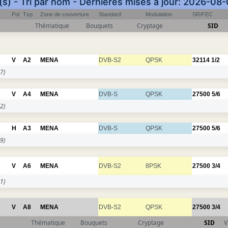
s) - Tri par nom - Dernières mises à jour: 2026-08
Pol
Txp
Zone de couverture
Standard
Modulation
SR/FEC
Thématique
Bouquets
Cryptage
SID
V
A2
MENA
DVB-S2
QPSK
32114
1/2
7)
V
A4
MENA
DVB-S
QPSK
27500
5/6
2)
H
A3
MENA
DVB-S
QPSK
27500
5/6
9)
V
A6
MENA
DVB-S2
8PSK
27500
3/4
1)
V
A8
MENA
DVB-S2
QPSK
27500
3/4
Thématique
Bouquets
Cryptage
SID
V