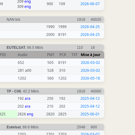
209
eng
09
900
109
2026-06-07
309
eng
NAN b/s
1918
40020
1990
1999
2026-04-25
2000
8191
2026-04-25
EUTELSAT
, 66.5 Mb/s
110
16
PID
Audio
PMT
PCR
TXT
Mise à jour
652
505
8191
2026-03-02
281 a00
528
310
2026-03-02
1202
560
1202
2026-05-18
TP - C06
, 42.2 Mb/s
1918
40060
192
ara
250
192
2025-04-12
202
ara
210
202
2025-04-12
825
2826
eng
2820
2825
2025-06-01
Eutelsat
, 66.6 Mb/s
2048
800
2703
2701
2703
2026-03-02