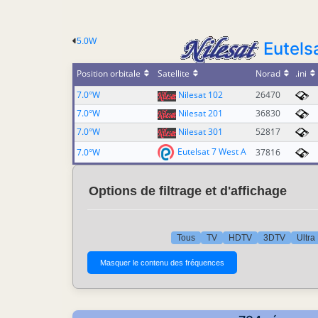
5.0W
Eutels
Position orbitale
Satellite
Norad
.ini
7.0°W
Nilesat 102
26470
7.0°W
Nilesat 201
36830
7.0°W
Nilesat 301
52817
Eutelsat 7 West A
7.0°W
37816
Options de filtrage et d'affichage
Tous
TV
HDTV
3DTV
Ultra