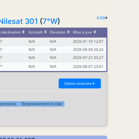
8.0W
Nilesat 301
(
7°W
)
 declination
Azimuth
Elevation
Mise à jour
5°
N/A
N/A
2026-01-10 12:07
3°
N/A
N/A
2026-08-04 20:24
5°
N/A
N/A
2026-07-21 03:27
7°
N/A
N/A
2026-08-07 23:01
Options avancées
▼
ppressions
Temporairement en clair