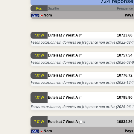
724 réponse(
Pos
Satellite
Fréquence
Nom
Pays
7.0°W
Eutelsat 7 West A
10723.60
Feeds occasionnels, données ou fréquence non active
(2022-03-1
7.0°W
Eutelsat 7 West A
10757.54
Feeds occasionnels, données ou fréquence non active
(2026-03-0
7.0°W
Eutelsat 7 West A
10776.72
Feeds occasionnels, données ou fréquence non active
(2023-12-1
7.0°W
Eutelsat 7 West A
10795.90
Feeds occasionnels, données ou fréquence non active
(2026-06-1
7.0°W
Eutelsat 7 West A
10834.26
16
Nom
Pays