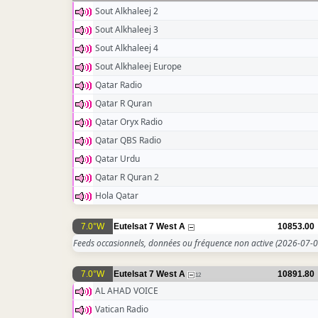
Sout Alkhaleej 2
Sout Alkhaleej 3
Sout Alkhaleej 4
Sout Alkhaleej Europe
Qatar Radio
Qatar R Quran
Qatar Oryx Radio
Qatar QBS Radio
Qatar Urdu
Qatar R Quran 2
Hola Qatar
7.0°W
Eutelsat 7 West A
10853.00
Feeds occasionnels, données ou fréquence non active
(2026-07-0
7.0°W
Eutelsat 7 West A
10891.80
12
AL AHAD VOICE
Vatican Radio