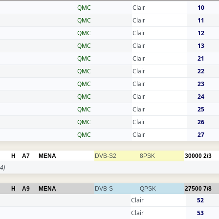
QMC
Clair
10
QMC
Clair
11
QMC
Clair
12
QMC
Clair
13
QMC
Clair
21
QMC
Clair
22
QMC
Clair
23
QMC
Clair
24
QMC
Clair
25
QMC
Clair
26
QMC
Clair
27
H
A7
MENA
DVB-S2
8PSK
30000
2/3
4)
H
A9
MENA
DVB-S
QPSK
27500
7/8
Clair
52
Clair
53