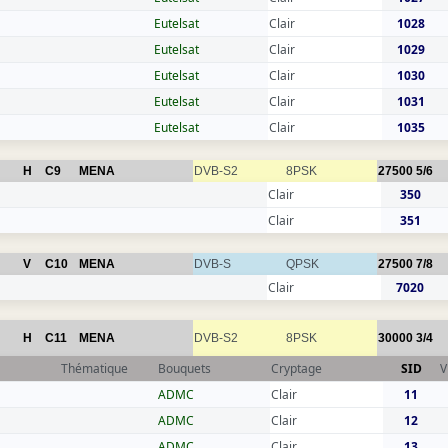
Eutelsat
Clair
1028
Eutelsat
Clair
1029
Eutelsat
Clair
1030
Eutelsat
Clair
1031
Eutelsat
Clair
1035
H
C9
MENA
DVB-S2
8PSK
27500
5/6
Clair
350
Clair
351
V
C10
MENA
DVB-S
QPSK
27500
7/8
Clair
7020
H
C11
MENA
DVB-S2
8PSK
30000
3/4
Thématique
Bouquets
Cryptage
SID
V
ADMC
Clair
11
ADMC
Clair
12
ADMC
Clair
13