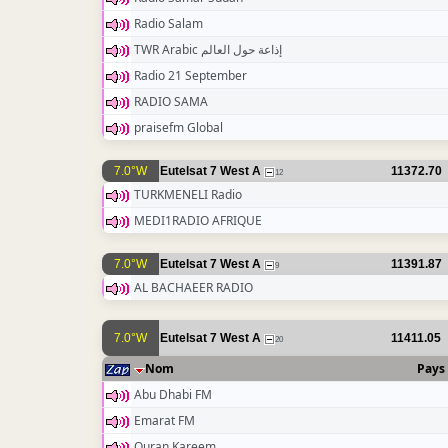
Radio Salam
TWR Arabic إذاعة حول العالم
Radio 21 September
RADIO SAMA
praisefm Global
7.0°W
Eutelsat 7 West A
11372.70
12
TURKMENELI Radio
MEDI1RADIO AFRIQUE
7.0°W
Eutelsat 7 West A
11391.87
9
AL BACHAEER RADIO
7.0°W
Eutelsat 7 West A
11411.05
20
Nom
Pays
Abu Dhabi FM
Emarat FM
Quran Kareem