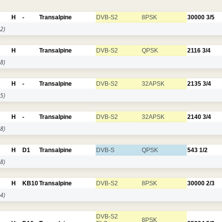
H
-
Transalpine
DVB-S2
8PSK
30000
3/5
2)
H
Transalpine
DVB-S2
QPSK
2116
3/4
8)
H
-
Transalpine
DVB-S2
32APSK
2135
3/4
5)
H
-
Transalpine
DVB-S2
32APSK
2140
3/4
8)
H
D1
Transalpine
DVB-S
QPSK
543
1/2
8)
H
KB10
Transalpine
DVB-S2
8PSK
30000
2/3
4)
DVB-S2
8PSK