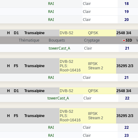
RAI
Clair
18
RAI
Clair
19
RAI
Clair
20
H
D1
Transalpine
DVB-S2
QPSK
2548
3/4
Thématique
Bouquets
Cryptage
SID
towerCast_A
Clair
21
DVB-S2
8PSK
H
F5
Transalpine
PLS:
35295
2/3
Stream 2
Root+16416
RAI
Clair
21
H
D1
Transalpine
DVB-S2
QPSK
2548
3/4
towerCast_A
Clair
22
DVB-S2
8PSK
H
F5
Transalpine
PLS:
35295
2/3
Stream 2
Root+16416
RAI
Clair
22
RAI
Clair
23