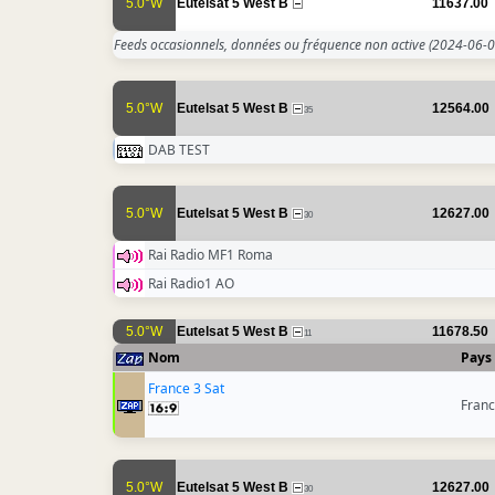
5.0°W
Eutelsat 5 West B
11637.00
Feeds occasionnels, données ou fréquence non active
(2024-06-0
5.0°W
Eutelsat 5 West B
12564.00
35
DAB TEST
5.0°W
Eutelsat 5 West B
12627.00
30
Rai Radio MF1 Roma
Rai Radio1 AO
5.0°W
Eutelsat 5 West B
11678.50
11
Nom
Pays
France 3 Sat
Fran
5.0°W
Eutelsat 5 West B
12627.00
30