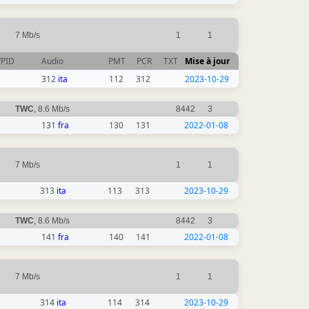
7 Mb/s
1
1
VPID
Audio
PMT
PCR
TXT
Mise à jour
312
ita
112
312
2023-10-29
TWC
, 8.6 Mb/s
8442
3
131
fra
130
131
2022-01-08
7 Mb/s
1
1
313
ita
113
313
2023-10-29
TWC
, 8.6 Mb/s
8442
3
141
fra
140
141
2022-01-08
7 Mb/s
1
1
314
ita
114
314
2023-10-29