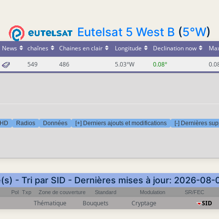
Eutelsat 5 West B
(
5°W
)
News
chaînes
Chaines en clair
Longitude
Declination now
Max
549
486
5.03°W
0.08°
0.0
 HD
Radios
Données
[+] Derniers ajouts et modifications
[-] Dernières su
s) - Tri par SID - Dernières mises à jour: 2026-08
Pol
Txp
Zone de couverture
Standard
Modulation
SR/FEC
Thématique
Bouquets
Cryptage
SID