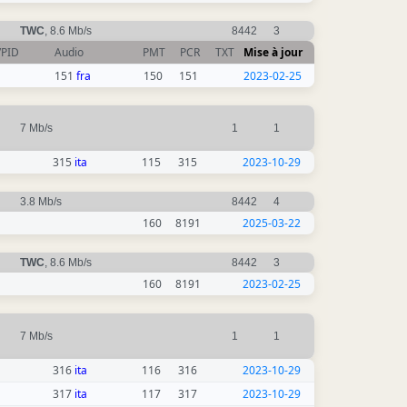
TWC
, 8.6 Mb/s
8442
3
VPID
Audio
PMT
PCR
TXT
Mise à jour
151
fra
150
151
2023-02-25
7 Mb/s
1
1
315
ita
115
315
2023-10-29
3.8 Mb/s
8442
4
160
8191
2025-03-22
TWC
, 8.6 Mb/s
8442
3
160
8191
2023-02-25
7 Mb/s
1
1
316
ita
116
316
2023-10-29
317
ita
117
317
2023-10-29