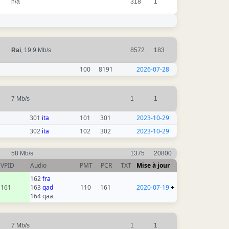
n/a
318
1
Rai
, 19.9 Mb/s
8572
183
100
8191
2026-07-28
7 Mb/s
1
1
301
ita
101
301
2023-10-29
302
ita
102
302
2023-10-29
58 Mb/s
1375
20800
VPID
Audio
PMT
PCR
TXT
Mise à jour
162
fra
161
163
qad
110
161
2020-07-19
+
164 qaa
7 Mb/s
1
1