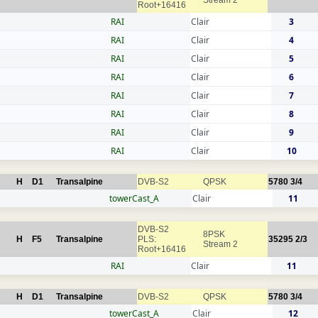
Root+16416
RAI
Clair
3
RAI
Clair
4
RAI
Clair
5
RAI
Clair
6
RAI
Clair
7
RAI
Clair
8
RAI
Clair
9
RAI
Clair
10
H
D1
Transalpine
DVB-S2
QPSK
5780
3/4
towerCast_A
Clair
11
DVB-S2
8PSK
H
F5
Transalpine
PLS:
35295
2/3
Stream 2
Root+16416
RAI
Clair
11
H
D1
Transalpine
DVB-S2
QPSK
5780
3/4
towerCast_A
Clair
12