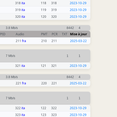
318
ita
118
318
2023-10-29
319
ita
119
319
2023-10-29
320
ita
120
320
2023-10-29
3.8 Mb/s
8442
4
VPID
Audio
PMT
PCR
TXT
Mise à jour
211
fra
210
211
2025-03-22
7 Mb/s
1
1
321
ita
121
321
2023-10-29
3.8 Mb/s
8442
4
221
fra
220
221
2025-03-22
7 Mb/s
1
1
322
ita
122
322
2023-10-29
323
ita
123
323
2023-10-29