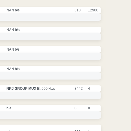
NAN b/s
318
12900
NAN b/s
NAN b/s
NAN b/s
NRJ GROUP MUX B
, 500 kb/s
8442
4
n/a
0
0