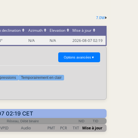
7.0W
 declination
Azimuth
Elevation
Mise à jour
8°
N/A
N/A
2026-08-07 02:19
Options avancées
▼
ppressions
Temporairement en clair
-07 02:19 CET
Réseau, Débit binaire
NID
TID
VPID
Audio
PMT
PCR
TXT
Mise à jour