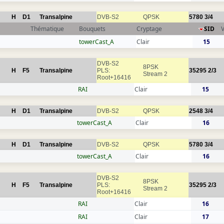
H
D1
Transalpine
DVB-S2
QPSK
5780
3/4
Thématique
Bouquets
Cryptage
SID
towerCast_A
Clair
15
DVB-S2
8PSK
H
F5
Transalpine
PLS:
35295
2/3
Stream 2
Root+16416
RAI
Clair
15
H
D1
Transalpine
DVB-S2
QPSK
2548
3/4
towerCast_A
Clair
16
H
D1
Transalpine
DVB-S2
QPSK
5780
3/4
towerCast_A
Clair
16
DVB-S2
8PSK
H
F5
Transalpine
PLS:
35295
2/3
Stream 2
Root+16416
RAI
Clair
16
RAI
Clair
17