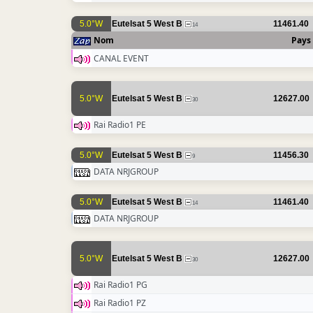
5.0°W
Eutelsat 5 West B
11461.40
14
Nom
Pays
CANAL EVENT
5.0°W
Eutelsat 5 West B
12627.00
30
Rai Radio1 PE
5.0°W
Eutelsat 5 West B
11456.30
9
DATA NRJGROUP
5.0°W
Eutelsat 5 West B
11461.40
14
DATA NRJGROUP
5.0°W
Eutelsat 5 West B
12627.00
30
Rai Radio1 PG
Rai Radio1 PZ