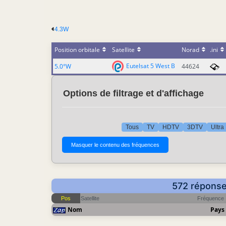
4.3W
Position orbitale
Satellite
Norad
.ini
Eutelsat 5 West B
5.0°W
44624
Options de filtrage et d'affichage
Tous
TV
HDTV
3DTV
Ultra
572 réponse(
Pos
Satellite
Fréquence
Nom
Pays