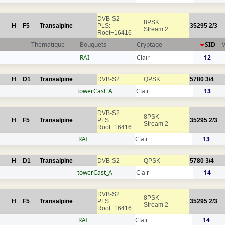
DVB-S2
8PSK
H
F5
Transalpine
PLS:
35295
2/3
Stream 2
Root+16416
Thématique
Bouquets
Cryptage
SID
RAI
Clair
12
H
D1
Transalpine
DVB-S2
QPSK
5780
3/4
towerCast_A
Clair
13
DVB-S2
8PSK
H
F5
Transalpine
PLS:
35295
2/3
Stream 2
Root+16416
RAI
Clair
13
H
D1
Transalpine
DVB-S2
QPSK
5780
3/4
towerCast_A
Clair
14
DVB-S2
8PSK
H
F5
Transalpine
PLS:
35295
2/3
Stream 2
Root+16416
RAI
Clair
14