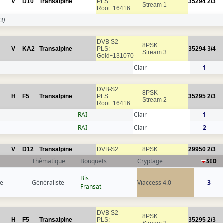
V
D10
Transalpine
PLS:
35294
2/3
Stream 1
Root+16416
3)
DVB-S2
8PSK
V
KA2
Transalpine
PLS:
35294
3/4
Stream 3
Gold+131070
Clair
1
DVB-S2
8PSK
H
F5
Transalpine
PLS:
35295
2/3
Stream 2
Root+16416
RAI
Clair
1
RAI
Clair
2
V
D12
Transalpine
DVB-S2
8PSK
29950
2/3
Thématique
Bouquets
Cryptage
SID
Bis
ce
Généraliste
Viaccess 4.0
3
Fransat
DVB-S2
8PSK
H
F5
Transalpine
PLS:
35295
2/3
Stream 2