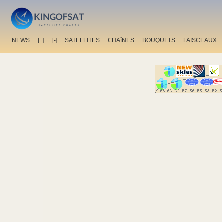
NEWS
[+]
[-]
SATELLITES
CHAîNES
BOUQUETS
FAISCEAUX