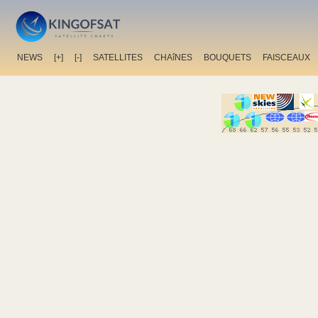
NEWS
[+]
[-]
SATELLITES
CHAîNES
BOUQUETS
FAISCEAUX