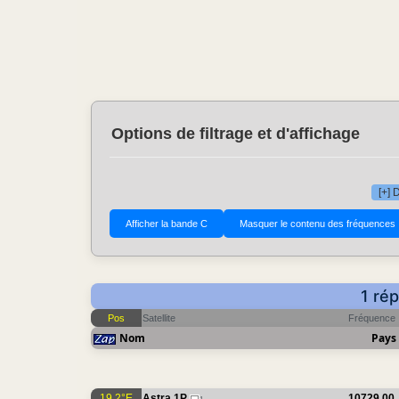
Options de filtrage et d'affichage
[+] 
1 ré
Pos
Satellite
Fréquence
Nom
Pays
19.2°E
Astra 1P
10729.00