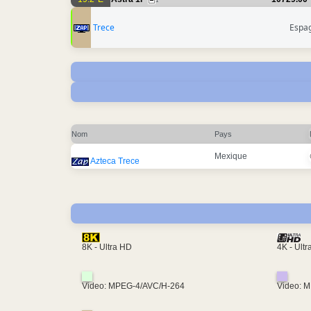
1
Trece
Espa
Nom
Pays
Mexique
Azteca Trece
4K - Ult
8K - Ultra HD
Video: MPEG-4/AVC/H-264
Video: 