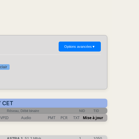
Options avancées
▼
clair
7 CET
Réseau, Débit binaire
NID
TID
VPID
Audio
PMT
PCR
TXT
Mise à jour
ASTRA 1
, 51.2 Mb/s
1
1050