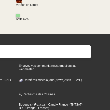
Vidéos en Direct
DVB-S2X
Envoyez vos commentaires/suggestions au
webmaster
rd 13°E)
Dernières mises à jour (News, Astra 19,2°E)
Recherche des Chaînes
Bouquets
(
Français
- Canal+ France
- TNTSAT
-
Bis
- Orange
- Fransat
)