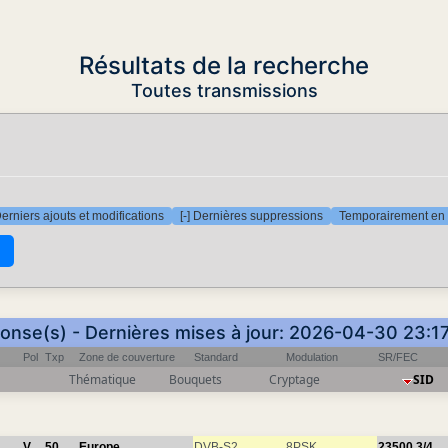
Résultats de la recherche
Toutes transmissions
Derniers ajouts et modifications
[-] Dernières suppressions
Temporairement en 
ponse(s) - Dernières mises à jour: 2026-04-30 23:1
Pol
Txp
Zone de couverture
Standard
Modulation
SR/FEC
Thématique
Bouquets
Cryptage
SID
V
50
Europe
DVB-S2
8PSK
23500
3/4