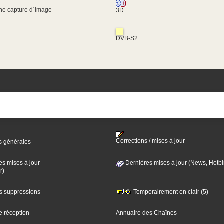
une capture d´image
3D
DVB-S2
Corrections / mises à jour
s générales
es mises à jour
Dernières mises à jour (News, Hotbi
r)
es suppressions
Temporairement en clair (5)
e réception
Annuaire des Chaînes