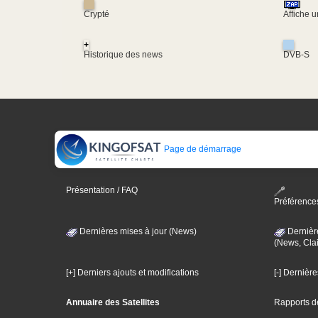
Crypté
Affiche 
+
Historique des news
DVB-S
Page de démarrage
Présentation / FAQ
Préférence
Dernières mises à jour (News)
Dernièr
(News, Clai
[+] Derniers ajouts et modifications
[-] Dernièr
Annuaire des Satellites
Rapports d