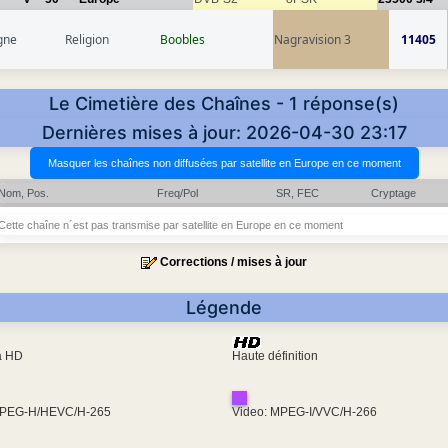
gne
Religion
Boobles
Nagravision 3
11405
Le Cimetière des Chaînes - 1 réponse(s)
Dernières mises à jour: 2026-04-30 23:17
Nom, Pos.
Freq/Pol
SR, FEC
Cryptage
Cette chaîne n´est pas transmise par satellite en Europe en ce moment
Corrections / mises à jour
Légende
ra HD
Haute définition
MPEG-H/HEVC/H-265
Video: MPEG-I/VVC/H-266