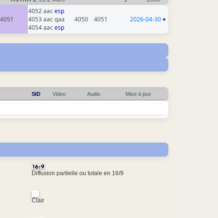
4052 aac
esp
4051
4053 aac qaa
4050
4051
2026-04-30
+
4054 aac
esp
SID
Video
Audio
Mise à jour
Diffusion partielle ou totale en 16/9
Clair