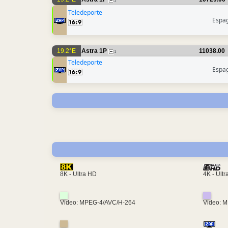
1
Teledeporte
Espa
19.2°E
Astra 1P
11038.00
1
Teledeporte
Espa
4K - Ult
8K - Ultra HD
Video: MPEG-4/AVC/H-264
Video: 