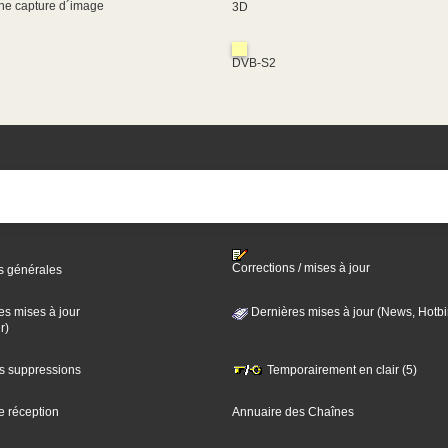
une capture d´image
3D
DVB-S2
Corrections / mises à jour
s générales
es mises à jour
Dernières mises à jour (News, Hotbi
r)
es suppressions
Temporairement en clair (5)
e réception
Annuaire des Chaînes