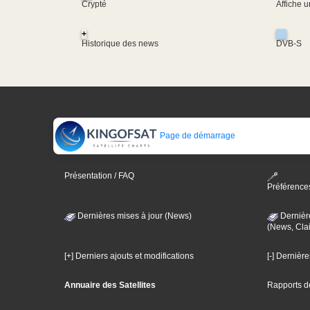
Crypté
Affiche 
+
Historique des news
DVB-S
Page de démarrage
Présentation / FAQ
Préférence
Dernières mises à jour (News)
Dernièr
(News, Clai
[+] Derniers ajouts et modifications
[-] Dernièr
Annuaire des Satellites
Rapports d