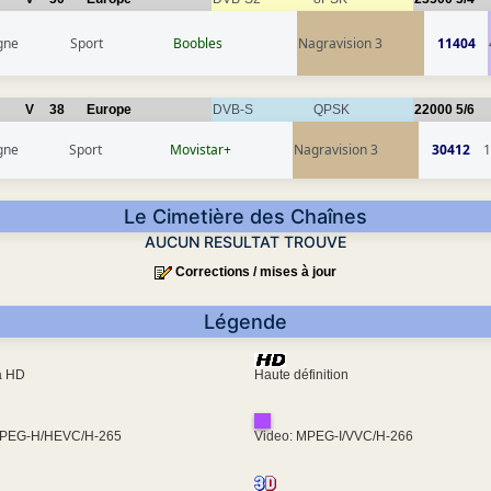
gne
Sport
Boobles
Nagravision 3
11404
V
38
Europe
DVB-S
QPSK
22000
5/6
gne
Sport
Movistar+
Nagravision 3
30412
1
Le Cimetière des Chaînes
AUCUN RESULTAT TROUVE
Corrections / mises à jour
Légende
ra HD
Haute définition
MPEG-H/HEVC/H-265
Video: MPEG-I/VVC/H-266