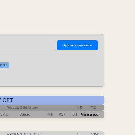
Options avancées
▼
clair
7 CET
Réseau, Débit binaire
NID
TID
VPID
Audio
PMT
PCR
TXT
Mise à jour
ASTRA 1
, 51.2 Mb/s
1
1050