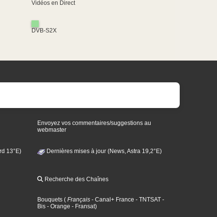
Vidéos en Direct
DVB-S2X
Envoyez vos commentaires/suggestions au
webmaster
rd 13°E)
Dernières mises à jour (News, Astra 19,2°E)
Recherche des Chaînes
Bouquets
(
Français
- Canal+ France
- TNTSAT
-
Bis
- Orange
- Fransat
)