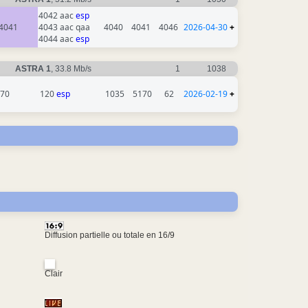
4042 aac
esp
4041
4043 aac qaa
4040
4041
4046
2026-04-30
+
4044 aac
esp
ASTRA 1
, 33.8 Mb/s
1
1038
70
120
esp
1035
5170
62
2026-02-19
+
Diffusion partielle ou totale en 16/9
Clair