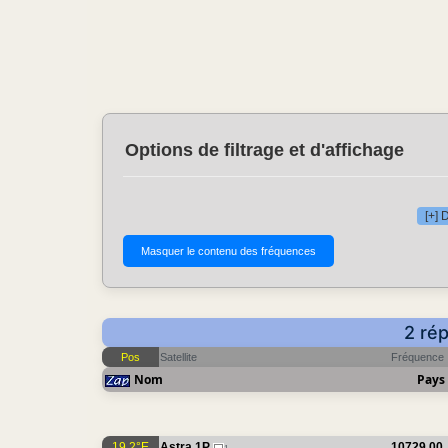
Options de filtrage et d'affichage
[+] 
2 ré
Pos
Satellite
Fréquence
Nom
Pays
19.2°E
Astra 1P
10729.00