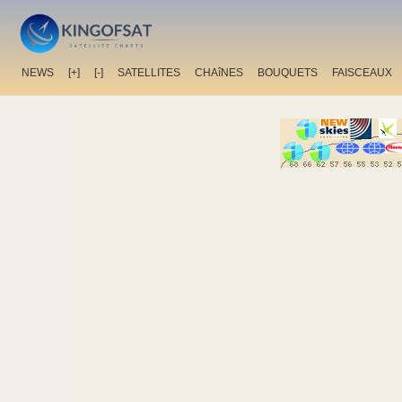
NEWS
[+]
[-]
SATELLITES
CHAîNES
BOUQUETS
FAISCEAUX