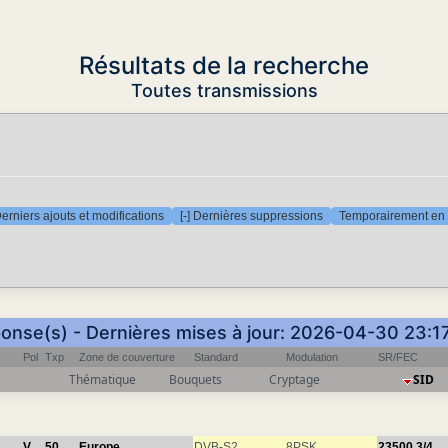
Résultats de la recherche
Toutes transmissions
Derniers ajouts et modifications
[-] Dernières suppressions
Temporairement en 
ponse(s) - Dernières mises à jour: 2026-04-30 23:1
Pol
Txp
Zone de couverture
Standard
Modulation
SR/FEC
Thématique
Bouquets
Cryptage
SID
V
50
Europe
DVB-S2
8PSK
23500
3/4