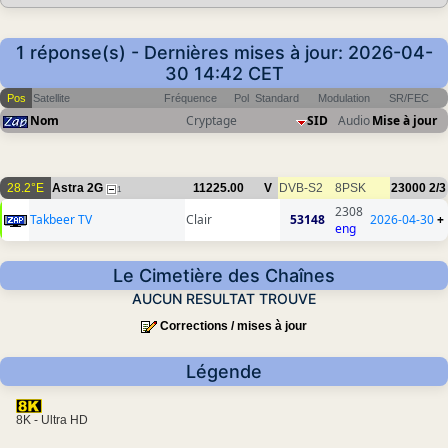
1 réponse(s) - Dernières mises à jour: 2026-04-
30 14:42 CET
Pos
Satellite
Fréquence
Pol
Standard
Modulation
SR/FEC
Nom
Cryptage
SID
Audio
Mise à jour
28.2°E
Astra 2G
11225.00
V
DVB-S2
8PSK
23000
2/3
1
2308
Takbeer TV
Clair
53148
2026-04-30
+
eng
Le Cimetière des Chaînes
AUCUN RESULTAT TROUVE
Corrections / mises à jour
Légende
8K - Ultra HD