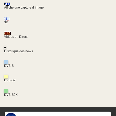
Affiche une capture d´image
3D
Vidéos en Direct
+
Historique des news
DVB-S
DVB-S2
DVB-S2X