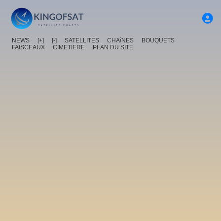
NEWS
[+]
[-]
SATELLITES
CHAîNES
BOUQUETS
FAISCEAUX
CIMETIERE
PLAN DU SITE