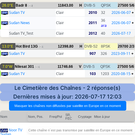
26.0°E
Badr 8
11843.00
H
DVB-S
QPSK
27500
5/6
3
Sudan TV
Clair
2010
32
2026-06-07
+
36
Sudan News
Clair
2011
2026-06-07
+
ara
Sudan TV_Test
Clair
2012
40
2026-07-17
13.0°E
Hot Bird 13G
12398.80
H
DVB-S2
8PSK
29700
2/3
1
Sudan TV
Clair
907
326
2023-09-11
+
7.0°W
Nilesat 301
11746.66
V
DVB-S
QPSK
27500
5/6
1
Sudan TV
Clair
103
1203
2020-08-15
+
Le Cimetière des Chaînes - 2 réponse(s)
Dernières mises à jour: 2026-07-17 12:03
SR,
Nom
Nom, Pos.
Freq/Pol
Cryptage
Mise à jour
FEC
Noor TV
Cette chaîne n´est pas transmise par satellite en Europe en ce moment
Sudan