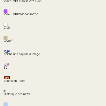
Video: MPEG-H/HEVC/H-265
Video: MPEG-I/VVC/H-266
Clair
Crypté
Affiche une capture d´image
3D
Vidéos en Direct
+
Historique des news