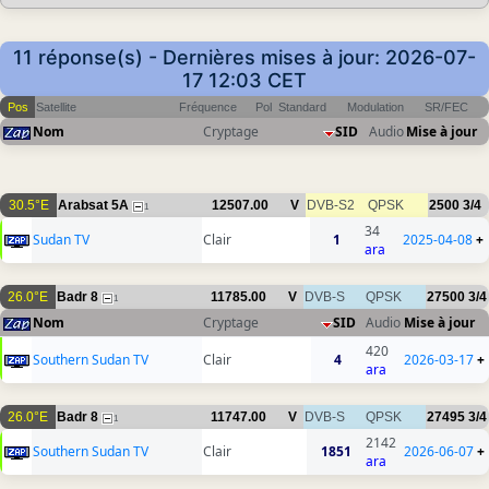
11 réponse(s) - Dernières mises à jour: 2026-07-
17 12:03 CET
Pos
Satellite
Fréquence
Pol
Standard
Modulation
SR/FEC
Nom
Cryptage
SID
Audio
Mise à jour
30.5°E
Arabsat 5A
12507.00
V
DVB-S2
QPSK
2500
3/4
1
34
Sudan TV
Clair
1
2025-04-08
+
ara
26.0°E
Badr 8
11785.00
V
DVB-S
QPSK
27500
3/4
1
Nom
Cryptage
SID
Audio
Mise à jour
420
Southern Sudan TV
Clair
4
2026-03-17
+
ara
26.0°E
Badr 8
11747.00
V
DVB-S
QPSK
27495
3/4
1
2142
Southern Sudan TV
Clair
1851
2026-06-07
+
ara