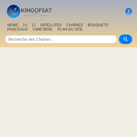
NEWS
[+]
[-]
SATELLITES
CHAîNES
BOUQUETS
FAISCEAUX
CIMETIERE
PLAN DU SITE