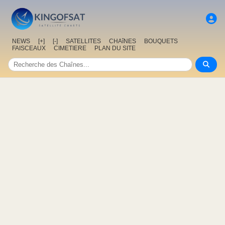
NEWS
[+]
[-]
SATELLITES
CHAîNES
BOUQUETS
FAISCEAUX
CIMETIERE
PLAN DU SITE