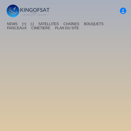
NEWS
[+]
[-]
SATELLITES
CHAîNES
BOUQUETS
FAISCEAUX
CIMETIERE
PLAN DU SITE