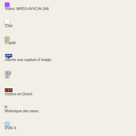
Video: MPEG-I/VVC/H-266
Clair
Crypté
Affiche une capture d´image
3D
Vidéos en Direct
+
Historique des news
DVB-S