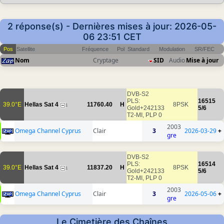
2 réponse(s) - Dernières mises à jour: 2026-05-
06 23:51 CET
Pos
Satellite
Fréquence
Pol
Standard
Modulation
SR/FEC
Nom
Cryptage
SID
Audio
Mise à jour
DVB-S2
PLS:
16515
39.0°E
Hellas Sat 4
11760.40
H
8PSK
1
Gold+242133
5/6
T2-MI, PLP 0
2003
Omega Channel Cyprus
Clair
3
2026-03-29
+
gre
DVB-S2
PLS:
16514
39.0°E
Hellas Sat 4
11837.20
H
8PSK
1
Gold+242133
5/6
T2-MI, PLP 0
2003
Omega Channel Cyprus
Clair
3
2026-05-06
+
gre
Le Cimetière des Chaînes